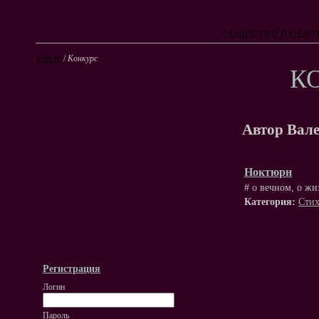
Olrs.ru
/
Конкурс
К
Автор Вале
Ноктюрн
# о вечном, о жи
Категория:
Стих
Регистрация
Логин
Пароль