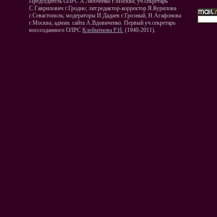
Председатель ОЛРС А.Любченко г.Москва; уч.секретарь
С.Гаврилович г.Гродно; лит.редактор-корректор Я.Курилова
г.Севастополь; модераторы И.Дадаев г.Грозный, Н.Агафонова
г.Москва; админ. сайта А.Вдовиченко. Первый уч.секретарь
воссозданного ОЛРС
Клеймёнова Р.Н.
(1940-2011).