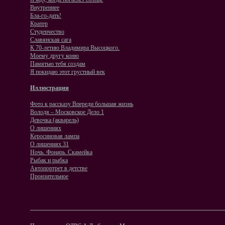
Внутреннее
Бла-го-дать!
Кратер
Студенчество
Славянская сага
К 70-летию Владимира Высоцкого.
Моему другу коню
Памятью тебя создам
Я покидаю этот грустный век
Иллюстрации
Фото к рассказу Впереди большая жизнь
Володя – Московское Дело 1
Девочка (акварель)
O лишениях
Керосиновая лампа
О лишениях 31
Ночь. Фонарь. Скамейка
Рыбак и рыбка
Автопортрет в детстве
Пронзительное