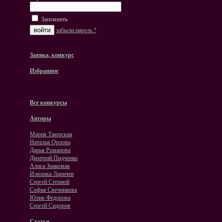
Запомнить
забыли пароль ?
Заявка, конкурс
Избранное
Все конкурсы
Авторы
Мария Таюрская
Наталья Орлова
Дарья Романова
Дмитрий Пидченко
Алиса Знакомая
Илюшка Ларичев
Сергей Степной
Софья Свечникова
Юлия Федорова
Сергей Сидоров
Статьи