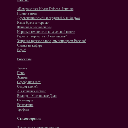
«Помрачение» Ивана Гобзева .Реплика
Пришла зима
Деревенский зомби и сердитый бык Федька
Как я брала интервью
Фашизм обыкновенный
Игровые технологии в начальной школе
Радость творчества. О чем писать?
Защищая русское слово, мы защищаем Россию!
Сказка на кефире
Верю!
Рассказы
Танька
Перо
Залима
Серебряная нить
Секрет свечей
А я кошечек люблю
Володя – Московское Дело
Оккупация
Её желания
Трофим
Стихотворения
Я жду, когда погаснет солнце