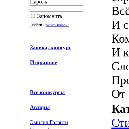
Пароль
Всё
Запомнить
И с
забыли пароль ?
Ко
Заявка, конкурс
И к
Избранное
Сло
Про
От
Все конкурсы
Ка
Авторы
Ст
Эмилия Галанти