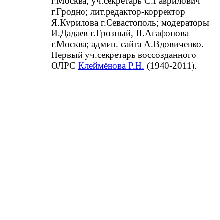
г.Москва; уч.секретарь С.Гаврилович
г.Гродно; лит.редактор-корректор
Я.Курилова г.Севастополь; модераторы
И.Дадаев г.Грозный, Н.Агафонова
г.Москва; админ. сайта А.Вдовиченко.
Первый уч.секретарь воссозданного
ОЛРС
Клеймёнова Р.Н.
(1940-2011).