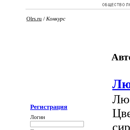
Olrs.ru
/
Конкурс
Авт
Лю
Лю
Регистрация
Цве
Логин
сир