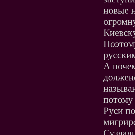
новые н
огромну
Киевск
Поэтом
русским
А почем
должен
называю
потому
Руси по
мигрир
Суздал