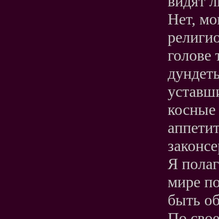
видят л
Нет, мо
религио
голове 
дундеть
уставши
косные 
аппети
законсе
Я полаг
мире по
быть об
По свое