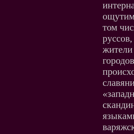
интерна
ощутим
том чи
руссов,
жители
городов
происх
славяни
«западн
сканди
языками
варяжск