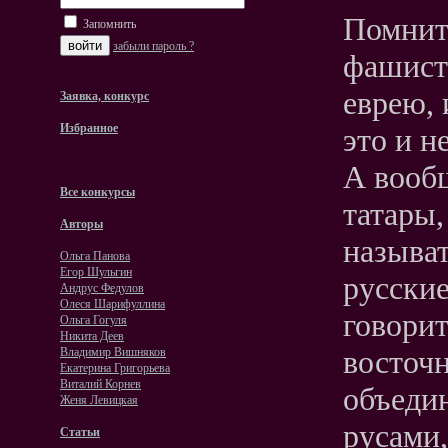
Помнит
Запомнить
забыли пароль ?
фашист
еврею, 
Заявка, конкурс
Избранное
это и н
А вообщ
Все конкурсы
татары,
Авторы
называт
Ольга Панова
Егор Шульгин
русские
Андрус Федулов
Олеся Шарифуллина
говорит
Ольга Гогуля
Никита Деев
восточ
Владимир Вишняков
Екатерина Григорьева
Виталий Корнев
объеди
Женя Левицкая
русами,
Статьи