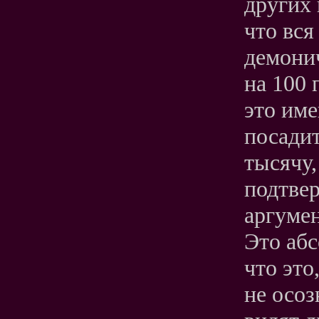
других
что вся
демонич
на 100 
это име
посадит
тысячу,
подтвер
аргумен
Это абс
что это
не осоз