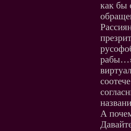
как бы
обращен
Рассиян
презри
русофо
рабы…»
виртуа
соотече
соглас
названи
А почем
Давайт