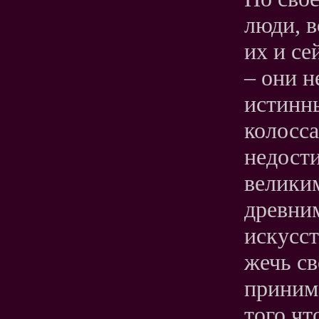
люди, в
их и се
– они н
истинн
колосс
недост
велики
древним
искусст
жечь св
принима
того чт