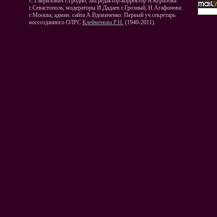
С.Гаврилович г.Гродно; лит.редактор-корректор Я.Курилова
г.Севастополь; модераторы И.Дадаев г.Грозный, Н.Агафонова
г.Москва; админ. сайта А.Вдовиченко. Первый уч.секретарь
воссозданного ОЛРС
Клеймёнова Р.Н.
(1940-2011).