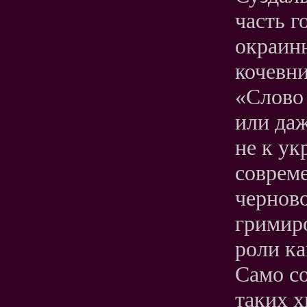
часть г
окраин
кочевн
«Слово 
или даж
не к ук
соврем
чернов
гримиро
роли ка
Само со
таких х