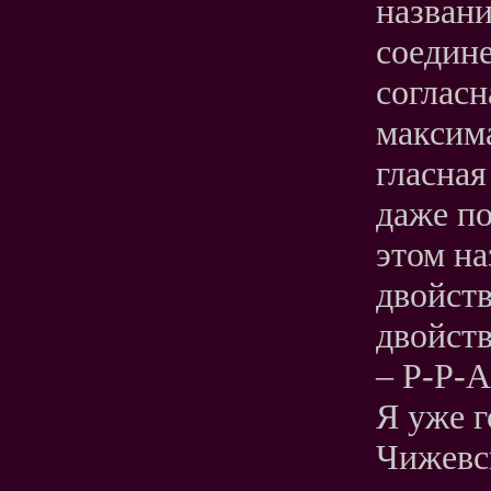
названи
соедин
согласн
максима
гласная
даже по
этом н
двойств
двойств
– Р-Р-А
Я уже г
Чижевс