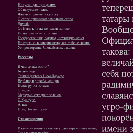
тепере
Не кусок для пуза делим.
Об искусстве и кино
Жизнь, отданная искусству
татары 
О слове приличном замолвите слово
Дружба
Вообще 
От Невы к «Реке по имени истина»
Поэта просто не потопишь
Официал
Государственник, патриот, интернационалист
Не стремись к совершенству, оно тебе не грозит.
Умиротворение. Спокойствие. Тишина
такова:
Рассказы
величай
В чем смысл жизни?
себя по
Былые годы
Тайный дневник Ника Паркера
Верблюд и дружба народов
радимич
Новая ручка потекла
Опоздал...
славянс
Меркурий сегодня в зеленом
О Культуре.
угро-фи
Агнец
Пред Новым годом
покорё
Стихотворения
имени з
В глубину темных скверов ушла безразличная осень,