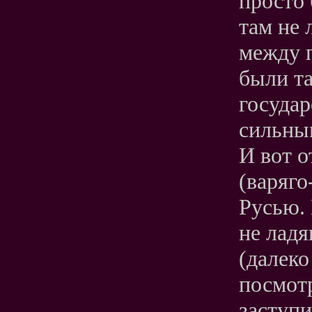
просто 
там не 
между 
были т
государ
сильны
И вот 
(варяго
Русью.
не лад
(далеко
посмот
заступ