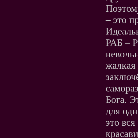
Поэтом
– это п
Идеальн
РАБ – Р
невольн
жалкая 
заключ
самора
Бога. Э
для одн
это вся
красави