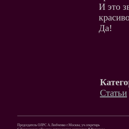
И это з
красиво
Да!
Катего
Статьи
Председатель ОЛРС А.Любченко г.Москва; уч.секретарь