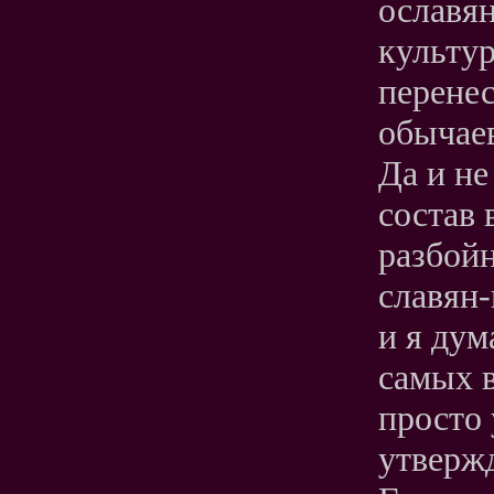
ославя
культур
перенес
обычаев
Да и не
состав
разбой
славян-
и я дум
самых в
просто 
утверж