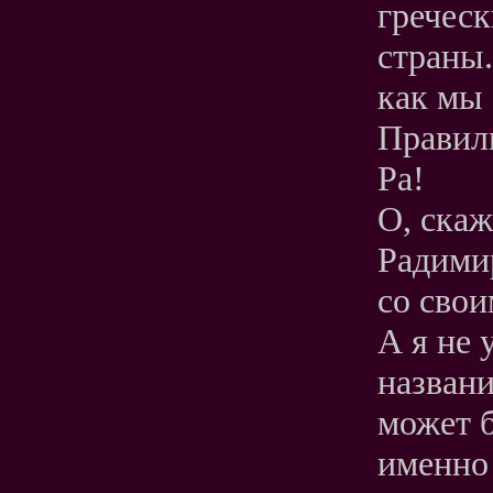
гречес
страны.
как мы 
Правиль
Ра!
О, скаж
Радимир
со свои
А я не 
названи
может б
именно 