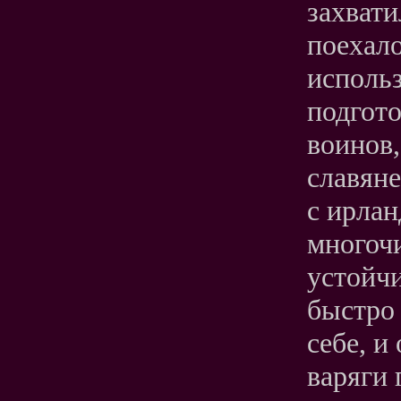
захвати
поехал
использ
подгот
воинов,
славяне
с ирла
многоч
устойчи
быстро
себе, и
варяги 