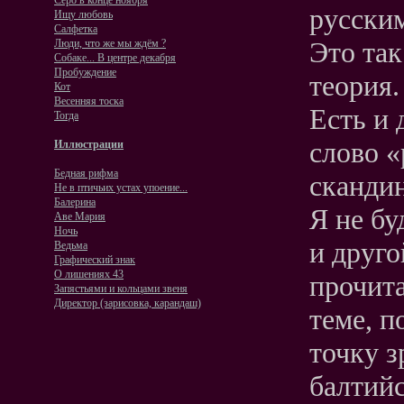
Серо в конце ноября
русски
Ищу любовь
Салфетка
Это та
Люди, что же мы ждём ?
Собаке... В центре декабря
Пробуждение
теория.
Кот
Весенняя тоска
Есть и 
Тогда
слово «
Иллюстрации
Бедная рифма
скандин
Не в птичьих устах упоение...
Балерина
Я не бу
Аве Мария
Ночь
и друго
Ведьма
Графический знак
О лишениях 43
прочита
Запястьями и кольцами звеня
Директор (зарисовка, карандаш)
теме, 
точку з
балтийс