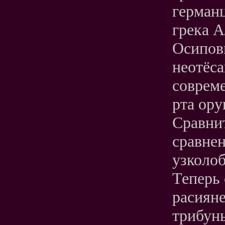
герман
грека А
Осипов
неотёс
соврем
рта ор
Сравнит
сравнен
узколоб
Теперь
расияне
трибун