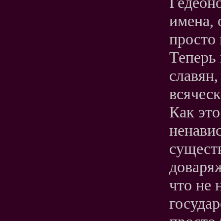
Гедеоно
имена, 
просто 
Теперь 
славян,
всячес
Как это
ненавис
существ
доваряж
что не 
государ