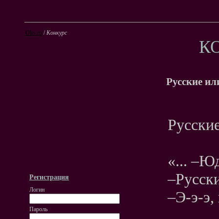
Olrs.ru
/
Конкурс
К
Русские ил
Русские
«... –Ю
–Русск
Регистрация
Логин
–Э-э-э,
Пароль