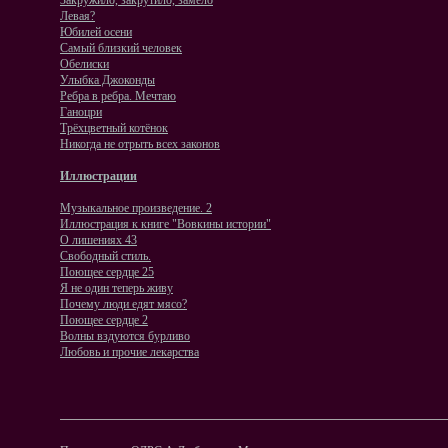
Закружило, закрутило, замело
Левая?
Юбилей осени
Самый близкий человек
Обелиски
Улыбка Джоконды
Ребра в ребра. Мечтаю
Ганоцри
Трёхцветный котёнок
Никогда не отрыть всех законов
Иллюстрации
Музыкальное произведение. 2
Иллюстрация к книге "Вовкины истории"
О лишениях 43
Свободный стиль.
Поющее сердце 25
Я не один теперь живу
Почему люди едят мясо?
Поющее сердце 2
Волны вздуются бурливо
Любовь и прочие лекарства