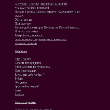
Высоцкий. Спасибо, что живой! О фильме
Мы сами во всем виноваты
Наташа Ростова. Закономерности и случайности в её
судьбе.
Обман зрения
Пол шестого
Колико добра сотворив Володимир Русской земле…
И нет страха потери
Театр, буфет, вешалка...
Запятая между подлежащим и сказуемым
Человек с метлой
Рассказы
Еще и по шее
Радость пробуждения
Рябина мельника Куркулова
Дом престарелых.
За что мы себя любим?
В бане
Ожидание
Грустный и хмурый.
Кома
Апатия
Стихотворения