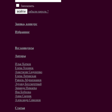
Запомнить
забыли пароль ?
Заявка, конкурс
Избранное
Все конкурсы
Авторы
Илья Катков
Елена Хронюк
Анастасия Сидоренко
Елена Литинская
Равиль Абдрахманов
Эдуард Бессмертный
Зинаида Нимаева
Яна Боброва
Анна Скорик
Александр Симонов
Статьи