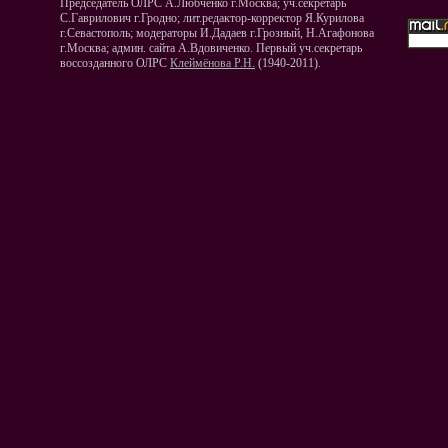
Председатель ОЛРС А.Любченко г.Москва; уч.секретарь
С.Гаврилович г.Гродно; лит.редактор-корректор Я.Курилова
г.Севастополь; модераторы И.Дадаев г.Грозный, Н.Агафонова
г.Москва; админ. сайта А.Вдовиченко. Первый уч.секретарь
воссозданного ОЛРС
Клеймёнова Р.Н.
(1940-2011).