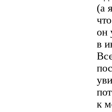
(а 
что
он 
в и
Все
пос
ув
пот
к м