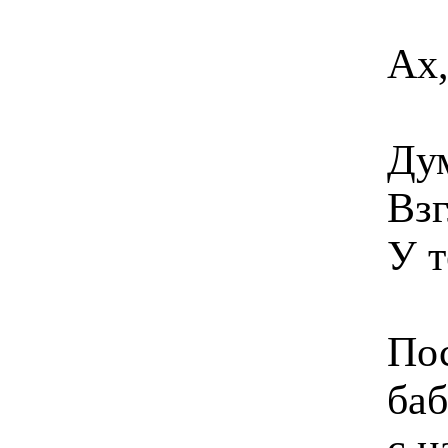
Ах,
Ду
Взг
У т
Пос
баб
с 