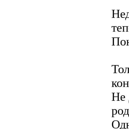
Нед
теп
Пою
Тол
кон
Не
род
Одн