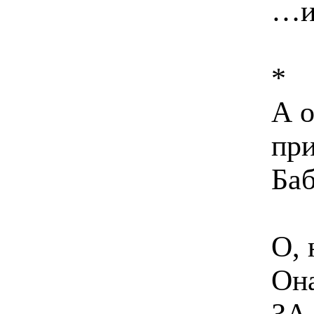
…и 
*
А 
пр
Баб
О, 
Он
ЗА.