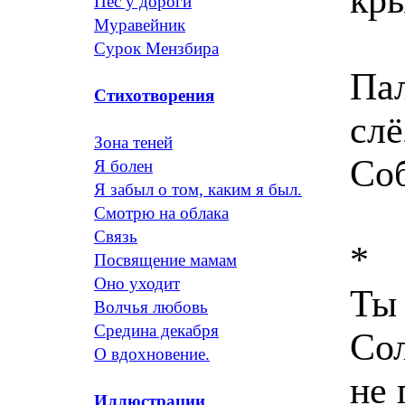
Пес у дороги
Муравейник
Сурок Мензбира
Пал
Стихотворения
слё
Зона теней
Со
Я болен
Я забыл о том, каким я был.
Смотрю на облака
Связь
*
Посвящение мамам
Оно уходит
Ты 
Волчья любовь
Средина декабря
Сол
О вдохновение.
не 
Иллюстрации