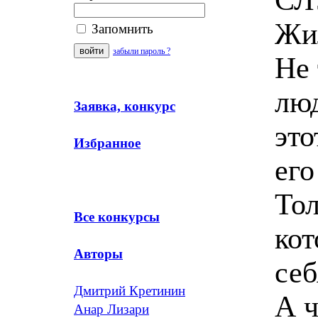
Жил
Запомнить
забыли пароль ?
Не 
люд
Заявка, конкурс
это
Избранное
его
Тол
Все конкурсы
кот
Авторы
себ
Дмитрий Кретинин
А ч
Анар Лизари