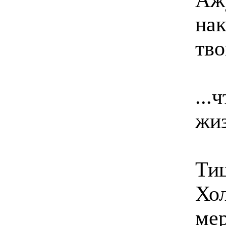
нак
тво
...
жи
Тиш
Хол
мер