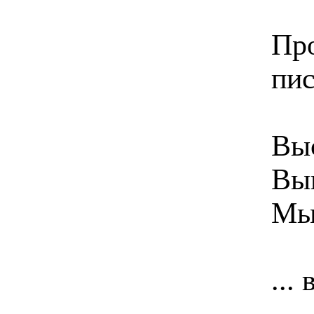
Пр
пис
Выс
Вып
Мы
...