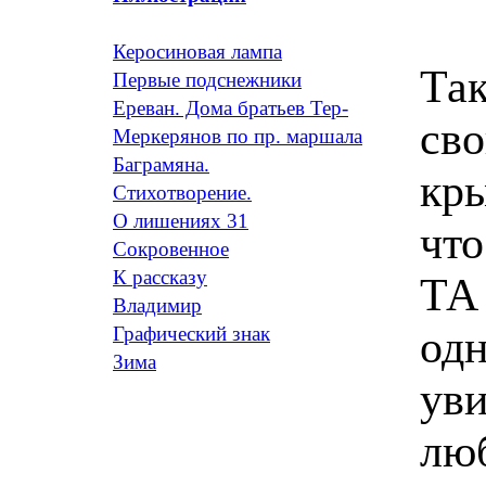
Керосиновая лампа
Так
Первые подснежники
Ереван. Дома братьев Тер-
св
Меркерянов по пр. маршала
Баграмяна.
кры
Стихотворение.
О лишениях 31
что
Сокровенное
К рассказу
ТА 
Владимир
од
Графический знак
Зима
уви
люб