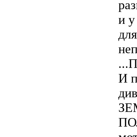
раз
и у
для
неп
...
И п
див
ЗЕ
ПО
мот