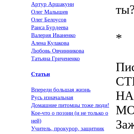
Артур Аршакуни
ты?
Олег Малышев
Олег Белоусов
Раиса Бурдеева
*
Валерия Иваненко
Алена Кулакова
Любовь Овчинникова
Татьяна Гричененко
Пис
Статьи
СТИ
Впереди большая жизнь
НА
Русь изначальная
Домашние питомцы тоже люди!
МО
Кое-что о поэзии (и не только о
Заж
ней)
Учитель, прокурор, защитник