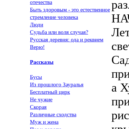
раз
отечества
Быть здоровым - это естественное
НА
стремление человека
Люди
Лет
Судьба или воля случая?
Русская деревня: ода и реквием
свет
Верю!
Сад
Рассказы
при
Бусы
а 
Из прошлого Зауралья
Бесплатный цирк
пр
Не чужие
Скорая
рис
Различные сходства
Муж и жена
кр