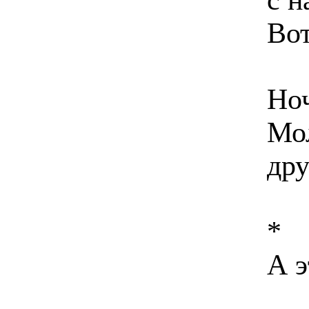
Вот
Ноч
Мо
дру
*
А э