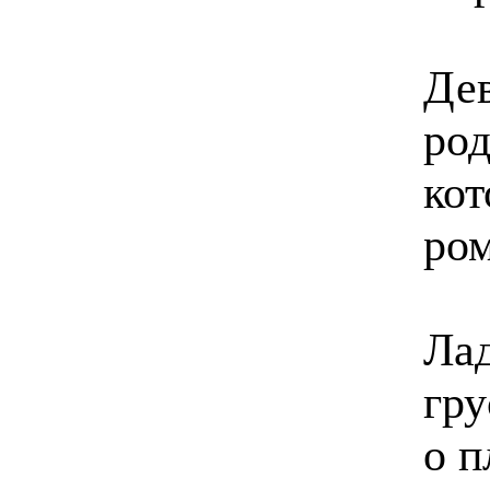
Де
род
кот
ром
Ла
гру
о п