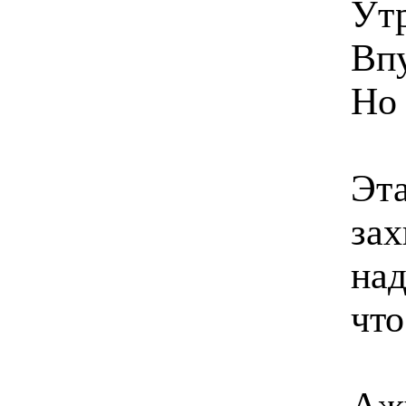
Утр
Вп
Но
Эта
зах
над
что
Аж