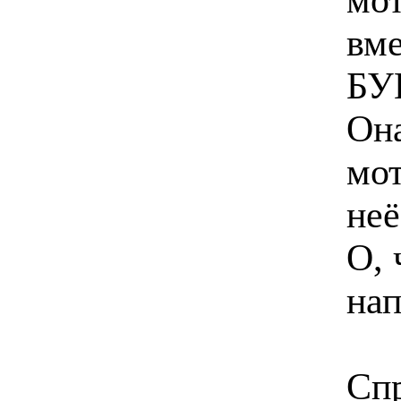
вме
БУ
Она
мот
неё
О,
нап
Спр