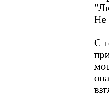
"Лю
Не 
С т
при
мот
она
взг