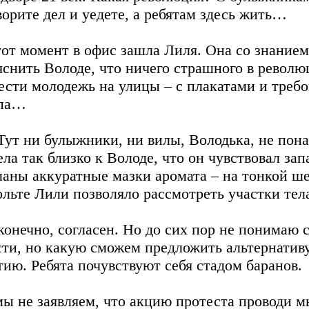
ворите дел и уедете, а ребятам здесь жить…
тот момент в офис зашла Лиля. Она со знанием
яснить Володе, что ничего страшного в револ
ести молодежь на улицы – с плакатами и треб
па…
ут ни булыжники, ни вилы, Володька, не понад
ела так близко к Володе, что он чувствовал зап
ланы аккуратные мазки аромата – на тонкой ше
ольте Лили позволяло рассмотреть участки тел
 конечно, согласен. Но до сих пор не понимаю
сти, но какую сможем предложить альтернативу
тию. Ребята почувствуют себя стадом баранов.
мы не заявляем, что акцию протеста проводи м