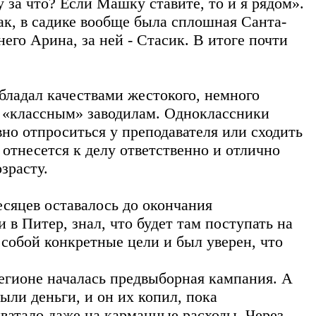
 за что? Если Машку ставите, то и я рядом».
как, в садике вообще была сплошная Санта-
него Арина, за ней - Стасик. В итоге почти
бладал качествами жестокого, немного
е «классным» заводилам. Одноклассники
но отпроситься у преподавателя или сходить
я отнесется к делу ответственно и отлично
зрасту.
есяцев оставалось до окончания
 в Питер, знал, что будет там поступать на
 собой конкретные цели и был уверен, что
регионе началась предвыборная кампания. А
ыли деньги, и он их копил, пока
хватало даже на карманные расходы. Через