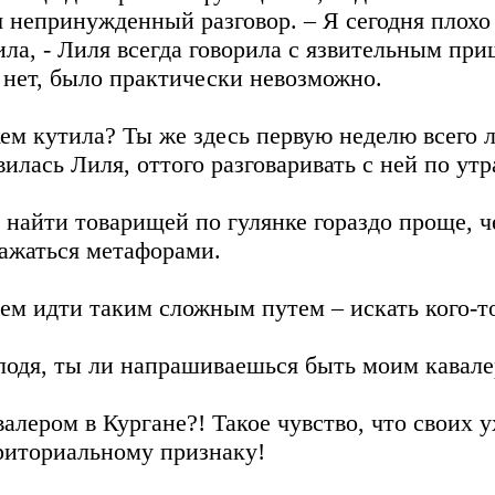
я непринужденный разговор. – Я сегодня плохо
ила, - Лиля всегда говорила с язвительным при
 нет, было практически невозможно.
кем кутила? Ты же здесь первую неделю всего 
вилась Лиля, оттого разговаривать с ней по ут
, найти товарищей по гулянке гораздо проще, 
ажаться метафорами.
чем идти таким сложным путем – искать кого-то 
лодя, ты ли напрашиваешься быть моим кавале
валером в Кургане?! Такое чувство, что своих 
риториальному признаку!