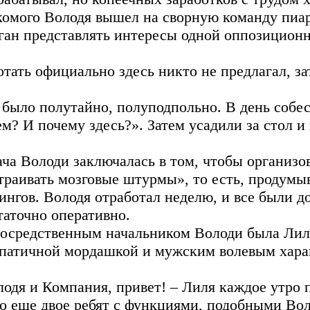
комого Володя вышел на сворную команду пиар
ган представлять интересы одной оппозиционн
отать официально здесь никто не предлагал, з
 было полутайно, полуподпольно. В день собе
ем? И почему здесь?». Затем усадили за стол и
ача Володи заключалась в том, чтобы организо
траивать мозговые штурмы», то есть, продумыв
ингов. Володя отработал неделю, и все были д
таточно оперативно.
осредственным начальником Володи была Лиля 
патичной мордашкой и мужским волевым хара
лодя и Компания, привет! – Лиля каждое утро 
о еще двое ребят с функциями, подобными Вол