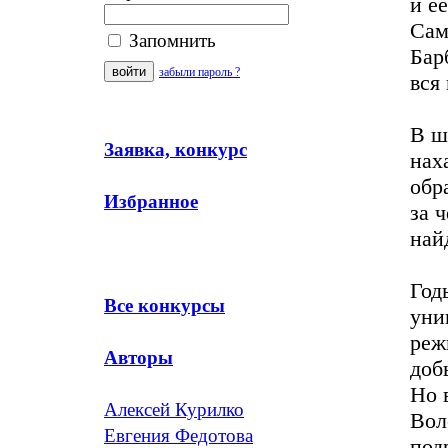
и е
Сам
Запомнить
Бар
забыли пароль ?
вся
В ш
Заявка, конкурс
нах
обр
Избранное
за 
най
Год
Все конкурсы
уни
реж
Авторы
доб
Но 
Алексей Курилко
Вол
Евгения Федотова
под