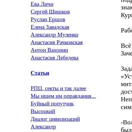
Ева Личи
зна
Сергей Шишков
Кур
Руслан Ершов
Елена Завадская
Раб
Александр Муленко
Анастасия Рачковская
Всё
Антон Вахонин
Зач
Анастасия Лебедева
Зад
Статьи
«Ус
мит
РПЦ, секты и так далее
дос
Мы ищем им оправдания...
Неп
Буйный попутчик
сим
Высоцкий
Диалог цивилизаций
-Во
Александр
был