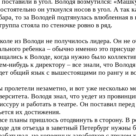
е поставили в угол. Володя возмутился: «Машку
остоятельно он уткнулся носов в угол. А так 
бара, то за Володей подтянулась влюбленная в 
 группа стояла по стеночке ровно в ряд.
коле из Володи не получилось лидера. Он не о
ального ребенка – обычно именно это присущ
ащались к Володе, когда нужно было коллектив
чем-нибудь к директору – все знали, что Волод
дет общий язык с вышестоящими по рангу и во
ы пролетели незаметно, и вот уже несколько м
верситета. Володя знал, что уедет из провинции
иссуру и работать в театре. Он поставил перед
ьется их достижения.
все планы пришлось отодвинуть в сторону. В 
оде для отъезда в заветный Петербург нужны б
рабатывал, но копеечных заработков с трудом 