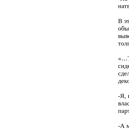
нат
В э
объ
выв
тол
«…Т
сид
сде
дек
-Я,
вла
пар
-А 