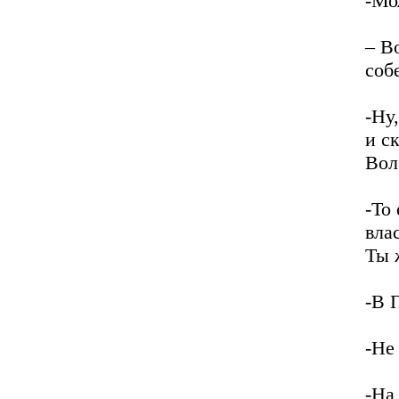
-Мо
– В
соб
-Ну
и с
Вол
-То
вла
Ты 
-В 
-Не
-На