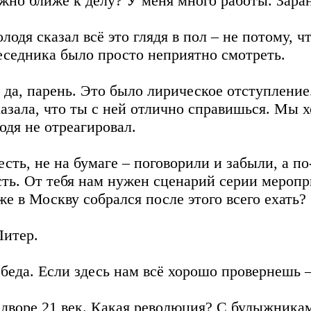
жно ближе к делу? У меня много работы. Заран
олодя сказал всё это глядя в пол – не потому, ч
еседника было просто неприятно смотреть.
, да, парень. Это было лирическое отступлени
казала, что ты с ней отлично справишься. Мы 
одя не отреагировал.
 есть, не на бумаге – поговорили и забыли, а 
сть. От тебя нам нужен сценарий серии мероп
же в Москву собрался после этого всего ехать?
Питер.
 беда. Если здесь нам всё хорошо провернешь –
 дворе 21 век. Какая революция? С булыжника