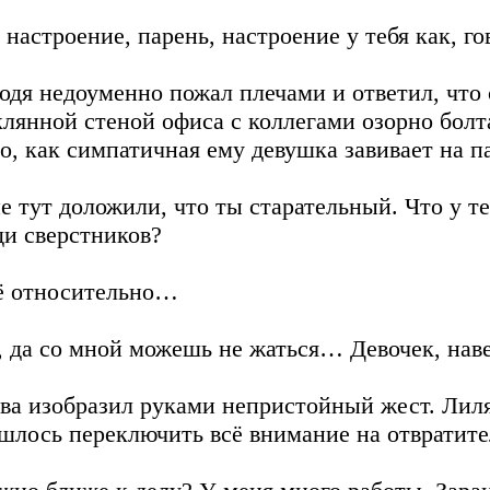
, настроение, парень, настроение у тебя как, г
одя недоуменно пожал плечами и ответил, что с
клянной стеной офиса с коллегами озорно болт
то, как симпатичная ему девушка завивает на п
е тут доложили, что ты старательный. Что у те
ди сверстников?
ё относительно…
, да со мной можешь не жаться… Девочек, нав
ева изобразил руками непристойный жест. Лиля
шлось переключить всё внимание на отвратите