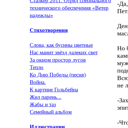
Сталкер 2011. Отряд специального
-Да
технического обеспечения «Ветер
Пет
надежды»
Ден
Стихотворения
мас
Слова, как бусины цветные
Но 
Нас манит звёзд далеких свет
кам
За окном простор лугов
муж
Тепло
под
Ко Дню Победы (песня)
Всю
Война.
не 
К картине Гольбейна
Жил парень...
-За
Жабы и таз
эпи
Семейный альбом
-Чт
Иллюстрации