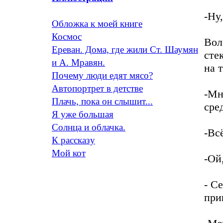
-Ну
Обложка к моей книге
Космос
Вол
Ереван. Дома, где жили Ст. Шаумян
сте
и А. Мравян.
на 
Почему люди едят мясо?
Автопортрет в детстве
-Мн
Плачь, пока он слышит...
сре
Я уже большая
Солнца и облачка.
-Вс
К рассказу
Мой кот
-Ой
- С
при