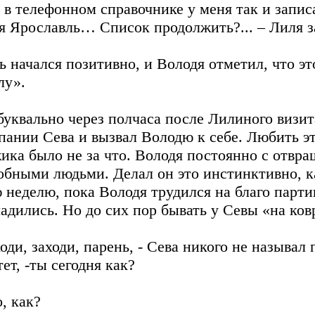
, в телефонном справочнике у меня так и запи
я Ярославль… Список продолжить?... – Лиля з
ь начался позитивно, и Володя отметил, что эт
лу».
буквально через полчаса после Лилиного визи
пании Сева и вызвал Володю к себе. Любить эт
ика было не за что. Володя постоянно с отвра
обными людьми. Делал он это инстинктивно, к
 неделю, пока Володя трудился на благо парти
ладились. Но до сих пор бывать у Севы «на ков
ходи, заходи, парень, - Сева никого не называл
тет, -ты сегодня как?
о, как?