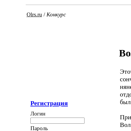
Olrs.ru
/
Конкурс
Во
Это
сон
нян
отд
был
Регистрация
Логин
При
Вол
Пароль