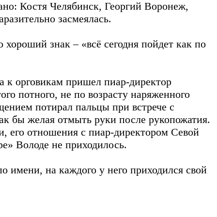
сано: Костя Челябинск, Георгий Воронеж,
аразительно засмеялась.
о хороший знак – «всё сегодня пойдет как по
та к орговикам пришел пиар-директор
ого потного, не по возрасту наряженного
щением потирал пальцы при встрече с
ак бы желая отмыть руки после рукопожатия.
и, его отношения с пиар-директором Севой
ре» Володе не приходилось.
 по имени, на каждого у него приходился свой