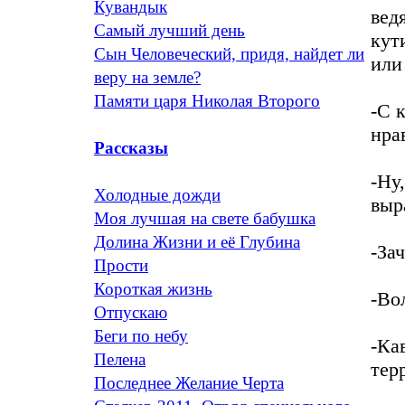
Кувандык
вед
Самый лучший день
кут
Сын Человеческий, придя, найдет ли
или
веру на земле?
Памяти царя Николая Второго
-С 
нра
Рассказы
-Ну
Холодные дожди
выр
Моя лучшая на свете бабушка
Долина Жизни и её Глубина
-За
Прости
Короткая жизнь
-Во
Отпускаю
Беги по небу
-Ка
Пелена
тер
Последнее Желание Черта