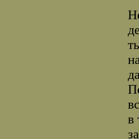
Н
д
т
н
д
П
в
в
з