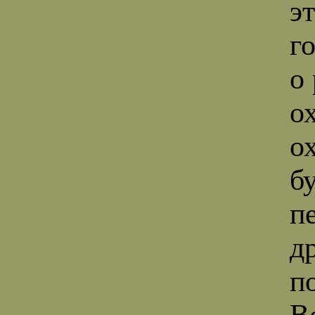
э
г
о
ох
о
б
п
др
п
В