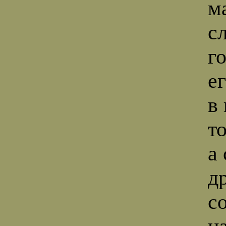
м
с
г
е
в
т
а
д
с
н