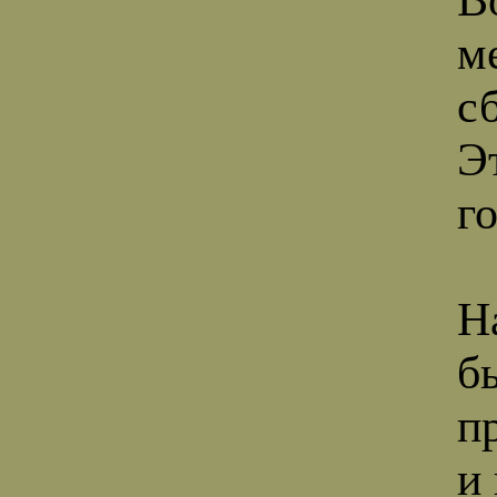
м
с
Э
г
Н
б
п
и