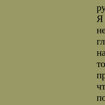
р
Я
н
г
н
то
п
ч
п