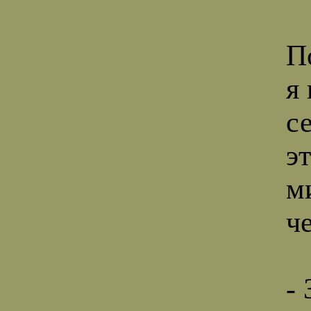
П
я
с
э
м
ч
-