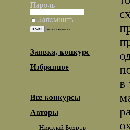
Пароль
с
Запомнить
п
забыли пароль ?
п
Заявка, конкурс
о
Избранное
п
в
м
Все конкурсы
р
Авторы
о
Николай Бодров