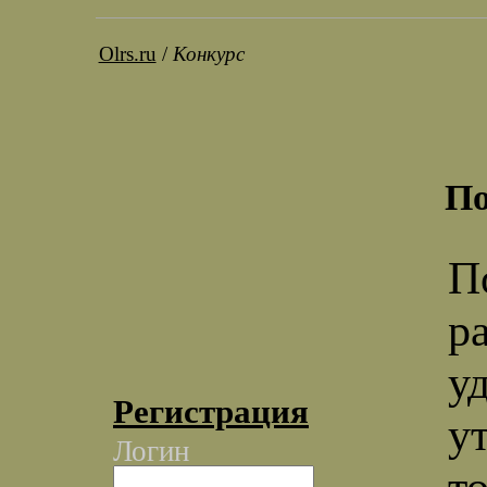
Olrs.ru
/
Конкурс
По
П
р
у
Регистрация
у
Логин
т