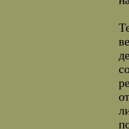
Т
в
д
с
ре
о
л
п