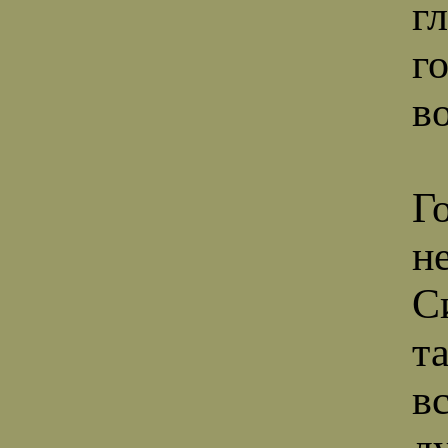
г
г
в
Г
н
С
т
в
д