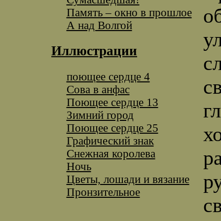
о
Память – окно в прошлое
А над Волгой
у
Иллюстрации
с
поющее сердце 4
с
Сова в анфас
Поющее сердце 13
г
Зимний город
Поющее сердце 25
х
Графический знак
р
Снежная королева
Ночь
р
Цветы, лошади и вязание
Пронзительное
с