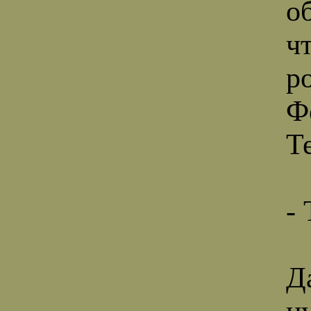
о
ч
р
Ф
Т
-
Д
н