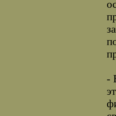
о
п
з
п
п
-
э
ф
с