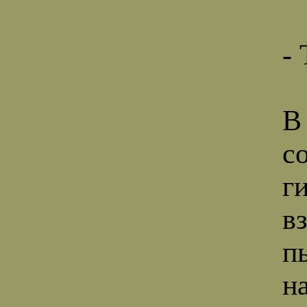
-
В
с
г
в
п
н