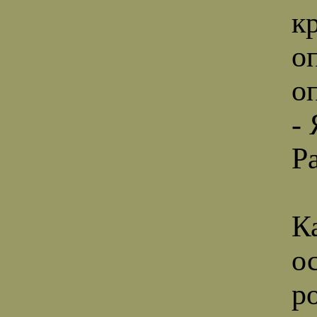
к
о
о
-
Р
К
о
р