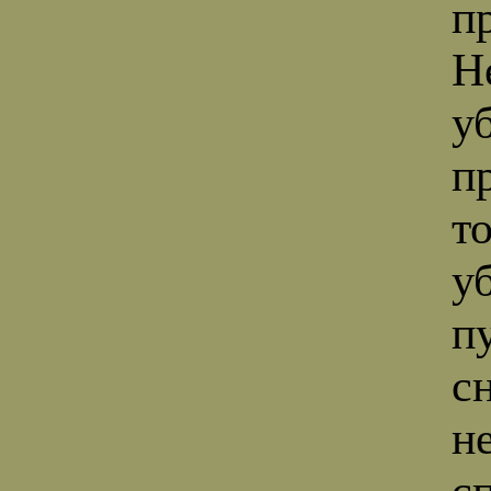
п
Н
у
п
т
у
пу
с
н
с