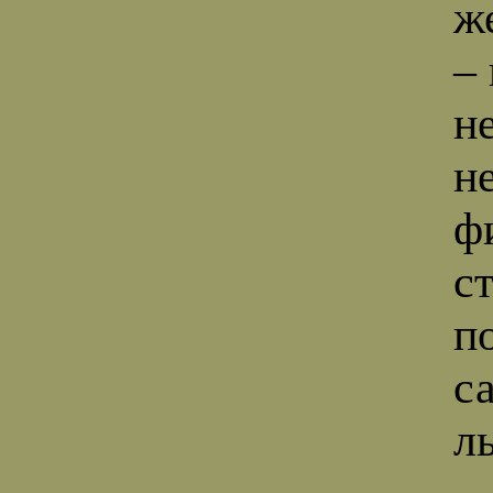
ж
–
н
н
ф
с
п
с
л