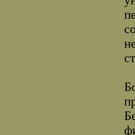
п
с
н
с
Б
п
Б
ф