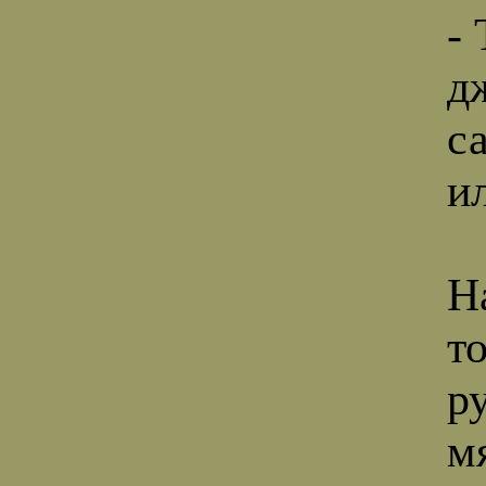
-
д
с
ил
Н
то
р
м