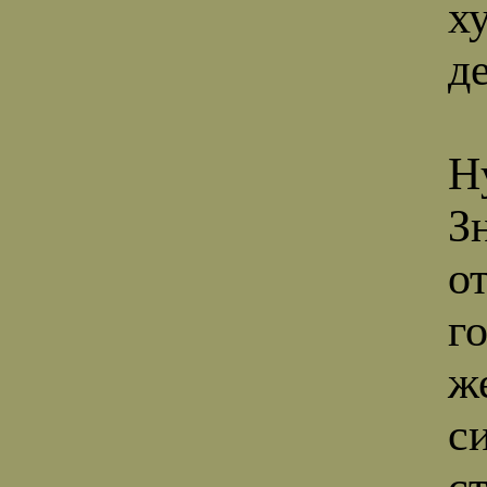
х
д
Н
З
от
го
ж
с
с