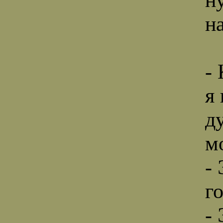
н
-
я
д
м
- 
го
- 