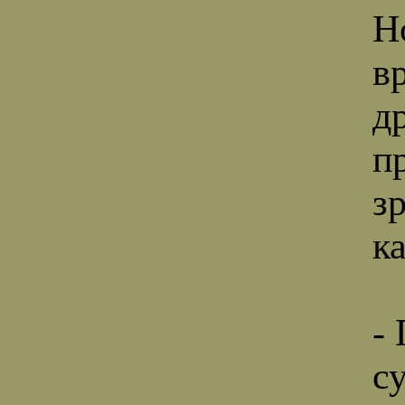
Но
в
д
п
з
к
-
с