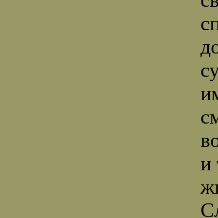
с
д
с
и
с
в
и
ж
С