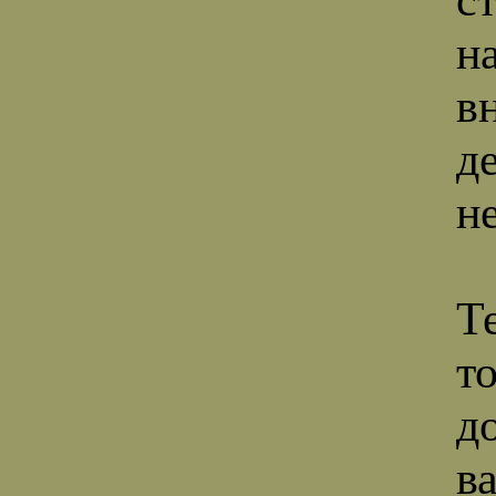
н
в
д
н
Т
т
д
в