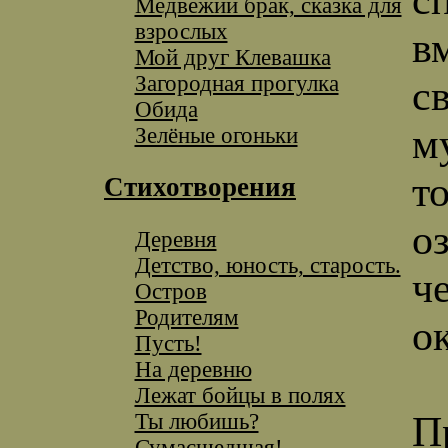
Медвежий брак, сказка для
взрослых
в
Мой друг Клевашка
Загородная прогулка
с
Обида
м
Зелёные огоньки
то
Стихотворения
о
Деревня
Детство, юность, старость.
ч
Остров
Родителям
о
Пусть!
На деревню
Лежат бойцы в полях
Ты любишь?
П
Сумасшедшая!