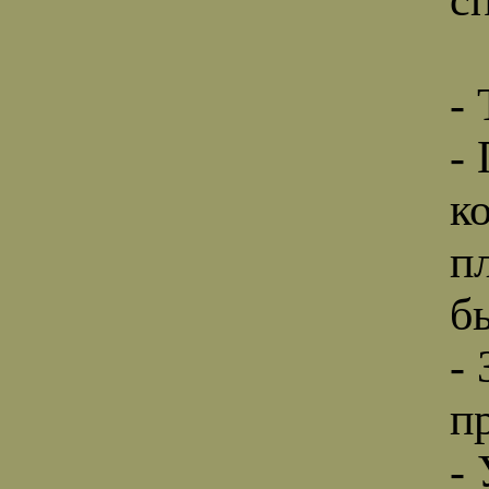
-
-
к
п
б
-
п
-