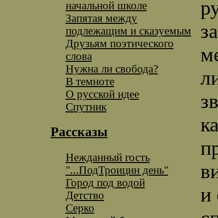
ру
начальной школе
Запятая между
з
подлежащим и сказуемым
Друзьям поэтического
м
слова
Нужна ли свобода?
л
В темноте
О русской идее
з
Спутник
к
Рассказы
п
Нежданный гость
в
"...ПодТроицин день"
Город под водой
и
Детство
Серко
с