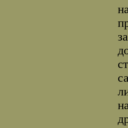
н
п
з
д
с
с
л
н
д