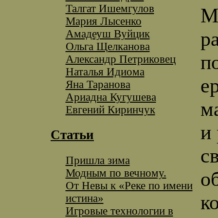
Талгат Ишемгулов
М
Мария Лысенко
Амадеуш Вуйцик
ра
Ольга Щелканова
п
Александр Петриковец
Наталья Идиома
е
Яна Таранова
Ариадна Кугушева
м
Евгений Киринчук
и
Статьи
с
Пришла зима
Модным по вечному.
о
От Невы к «Реке по имени
к
истина»
Игровые технологии в