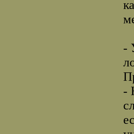
ка
м
-
л
П
-
сл
е
у