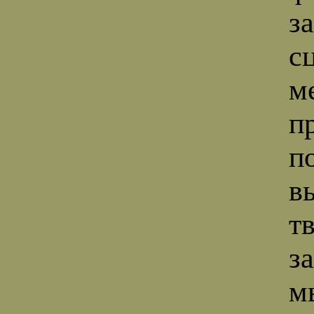
з
с
м
п
п
в
т
з
м