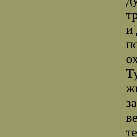
т
и
п
о
Т
ж
з
в
т