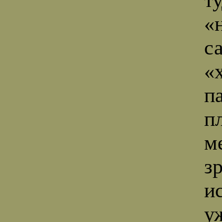
«
с
«х
п
п
м
з
и
у