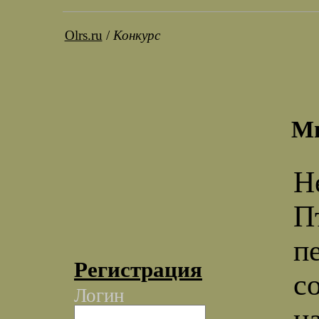
Olrs.ru
/
Конкурс
М
Н
П
п
Регистрация
с
Логин
н