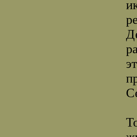
и
р
Д
р
э
п
С
Т
ж