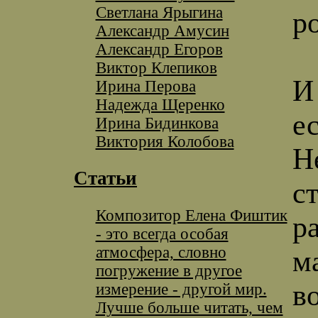
Светлана Ярыгина
р
Александр Амусин
Александр Егоров
Виктор Клепиков
И
Ирина Перова
Надежда Щеренко
е
Ирина Бидинкова
Виктория Колобова
Н
Статьи
с
Композитор Елена Фиштик
р
- это всегда особая
атмосфера, словно
м
погружение в другое
в
измерение - другой мир.
Лучше больше читать, чем