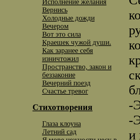
Исполнение желания
Вернись
к
Холодные дожди
Вечером
р
Вот это сила
к
Краешек чужой души.
Как заранее себя
к
изничтожил
Пространство, закон и
с
беззаконие
Вечерний поезд
б
Счастье тревог
-
Стихотворения
-
Глаза клоуна
Летний сад
и
Я море нежности несу в