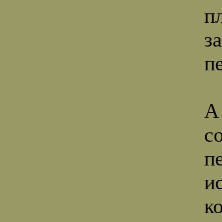
п
з
п
А
с
п
и
к