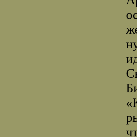
о
ж
н
и
С
Б
«
р
ч