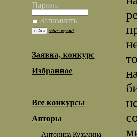
Пароль
р
Запомнить
п
забыли пароль ?
н
Заявка, конкурс
т
Избранное
н
б
н
Все конкурсы
с
Авторы
м
Антонина Кузьмина