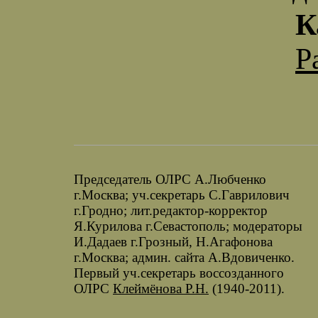
К
Р
Председатель ОЛРС А.Любченко
г.Москва; уч.секретарь С.Гаврилович
г.Гродно; лит.редактор-корректор
Я.Курилова г.Севастополь; модераторы
И.Дадаев г.Грозный, Н.Агафонова
г.Москва; админ. сайта А.Вдовиченко.
Первый уч.секретарь воссозданного
ОЛРС
Клеймёнова Р.Н.
(1940-2011).