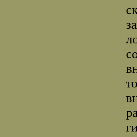
с
з
л
с
в
т
в
р
г