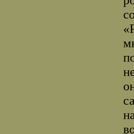
с
«
м
п
н
о
с
н
в