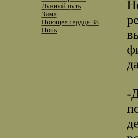
Н
Лунный путь
Зима
р
Поющее сердце 38
Ночь
в
ф
д
-
п
д
р