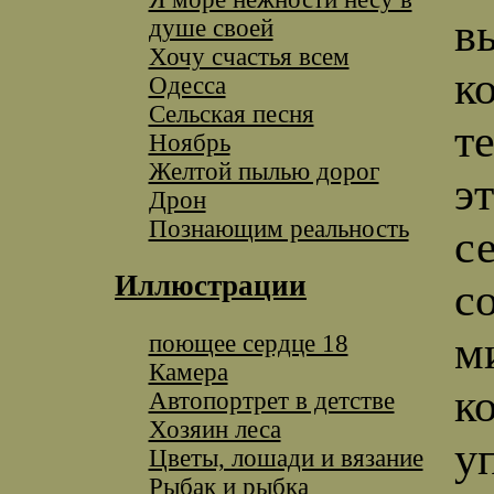
в
душе своей
Хочу счастья всем
к
Одесса
Сельская песня
т
Ноябрь
Желтой пылью дорог
э
Дрон
Познающим реальность
с
Иллюстрации
с
м
поющее сердце 18
Камера
к
Автопортрет в детстве
Хозяин леса
у
Цветы, лошади и вязание
Рыбак и рыбка