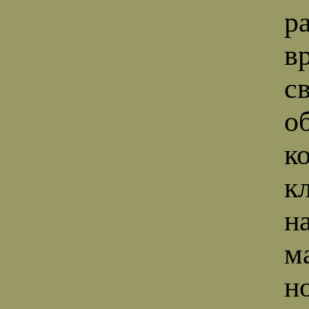
р
в
с
о
к
к
н
м
н