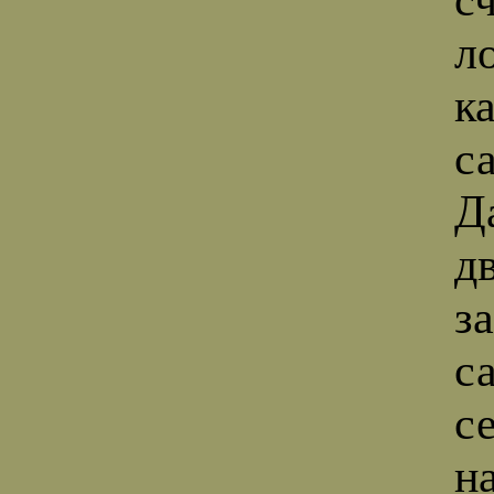
л
ка
с
Д
д
з
с
с
н