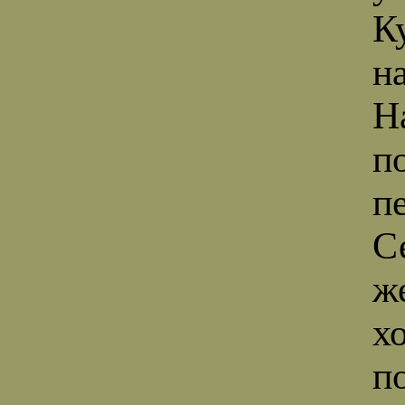
К
н
Н
п
п
С
ж
х
п