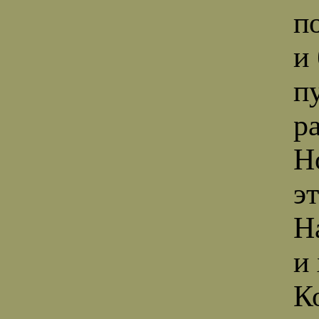
п
и
п
р
Н
э
Н
и
К