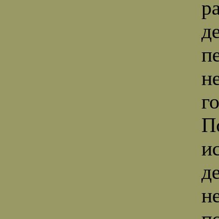
р
д
п
н
г
П
и
д
н
п