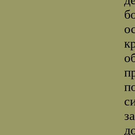
б
о
к
о
п
п
с
з
д