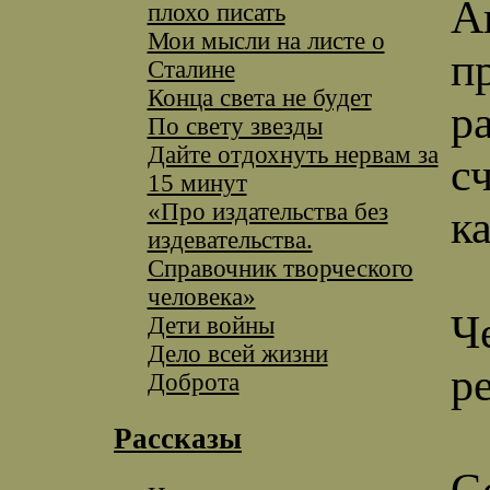
А
плохо писать
Мои мысли на листе о
п
Сталине
Конца света не будет
р
По свету звезды
Дайте отдохнуть нервам за
с
15 минут
«Про издательства без
к
издевательства.
Справочник творческого
человека»
Ч
Дети войны
Дело всей жизни
р
Доброта
Рассказы
С