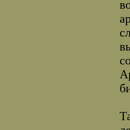
в
а
с
в
с
А
б
Т
д