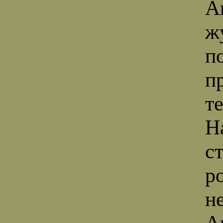
А
ж
п
п
т
Н
с
р
н
А