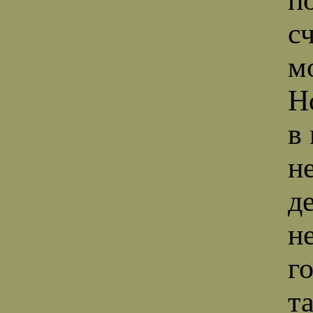
с
м
Н
в
н
д
н
г
т