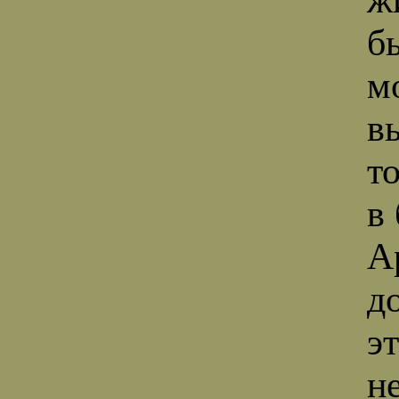
б
м
в
т
в
А
д
э
н