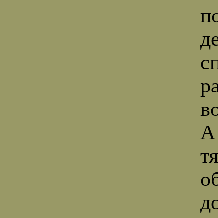
п
д
с
р
в
А
т
о
д