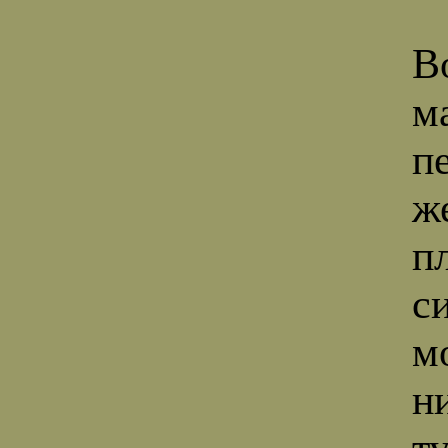
В
м
п
ж
п
с
м
н
ту