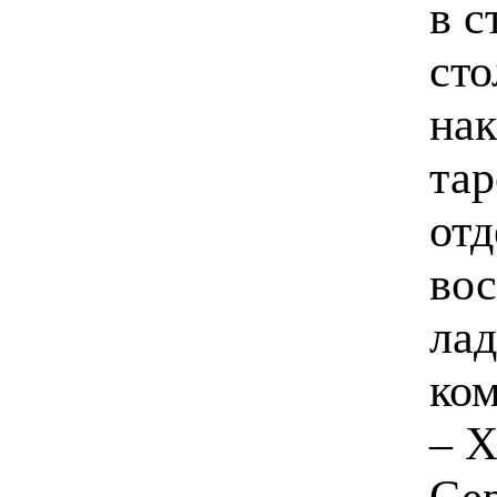
в с
сто
нак
тар
отд
вос
лад
ком
– Х
Се