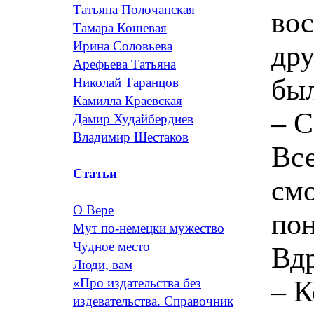
Татьяна Полочанская
вос
Тамара Кошевая
Ирина Соловьева
дру
Арефьева Татьяна
был
Николай Таранцов
Камилла Краевская
– С
Дамир Худайбердиев
Владимир Шестаков
Все
Статьи
смо
О Вере
пон
Мут по-немецки мужество
Чудное место
Вдр
Люди, вам
– К
«Про издательства без
издевательства. Справочник