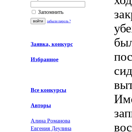
зак
Запомнить
забыли пароль ?
уб
был
Заявка, конкурс
пос
Избранное
сид
выт
Все конкурсы
Им
Авторы
зап
Алина Романова
вос
Евгения Деулина