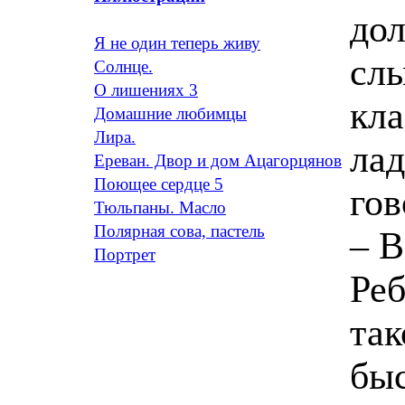
дол
Я не один теперь живу
слы
Солнце.
О лишениях 3
кла
Домашние любимцы
Лира.
лад
Ереван. Двор и дом Ацагорцянов
Поющее сердце 5
гов
Тюльпаны. Масло
Полярная сова, пастель
– В
Портрет
Реб
так
быс