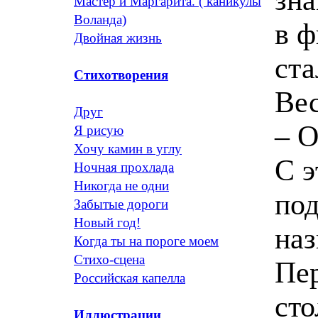
Мастер и Маргарита. ( каникулы
Воланда)
в ф
Двойная жизнь
ста
Стихотворения
Вес
Друг
– О
Я рисую
Хочу камин в углу
С э
Ночная прохлада
Никогда не одни
под
Забытые дороги
Новый год!
наз
Когда ты на пороге моем
Стихо-сцена
Пер
Российская капелла
сто
Иллюстрации