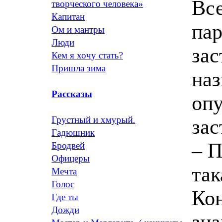
Все
творческого человека»
Капитан
пар
Ом и мантры
Люди
зас
Кем я хочу стать?
Пришла зима
наз
Рассказы
опу
Грустный и хмурый.
зас
Гадюшник
– 
Бродвей
Офицеры
так
Мечта
Голос
Кон
Где ты
Дожди
зна