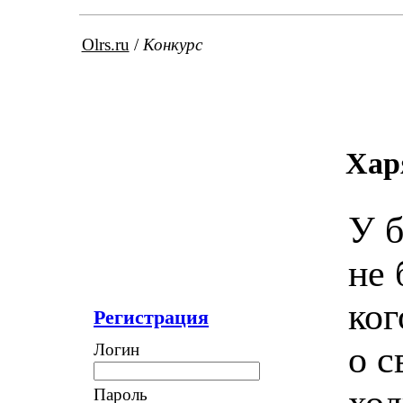
Olrs.ru
/
Конкурс
Хар
У 
не 
ког
Регистрация
о с
Логин
ход
Пароль