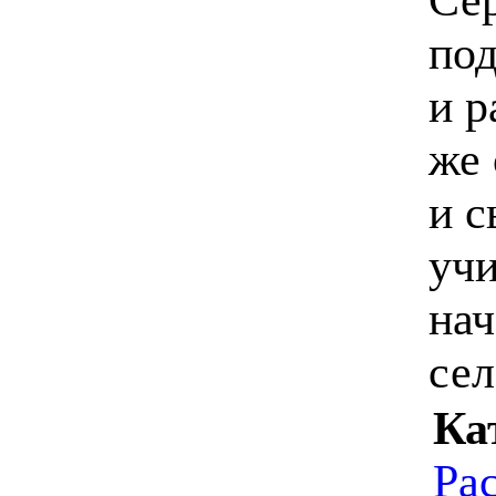
под
и р
же 
и с
учи
нач
сел
Ка
Ра