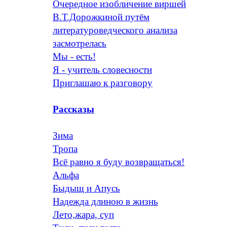
Очередное изобличение виршей
В.Т.Дорожкиной путём
литературоведческого анализа
засмотрелась
Мы - есть!
Я - учитель словесности
Приглашаю к разговору
Рассказы
Зима
Тропа
Всё равно я буду возвращаться!
Альфа
Быдыщ и Апусь
Надежда длиною в жизнь
Лето,жара, суп