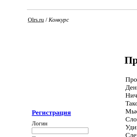
Olrs.ru
/
Конкурс
Пр
Про
Ден
Нич
Так
Мыс
Регистрация
Сло
Логин
Уди
Сле