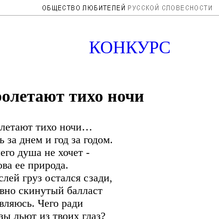
КОНКУРС
олетают тихо ночи
летают тихо ночи…
ь за днем и год за годом.
его душа не хочет -
ова ее природа.
лей груз остался сзади,
вно скинутый балласт
вляюсь. Чего ради
зы льют из твоих глаз?