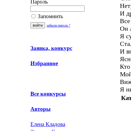
Пароль
Нет
И д
Запомнить
Все
забыли пароль ?
Он л
Я с
Ста
Заявка, конкурс
И в
Ясн
Избранное
Кто
Мой
Виж
Я н
Все конкурсы
Кат
Авторы
Елена Кладова