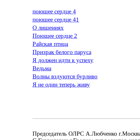
поющее сердце 4
поющее сердце 41
O лишениях
Поющее сердце 2
Райская птица
Призрак белого паруса
Я должен идти к успеху
Ведьма
Волны вздуются бурливо
Я не один теперь живу
Председатель ОЛРС А.Любченко г.Москва;