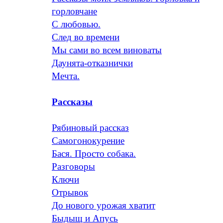
горловчане
С любовью.
След во времени
Мы сами во всем виноваты
Даунята-отказнички
Мечта.
Рассказы
Рябиновый рассказ
Самогонокурение
Бася. Просто собака.
Разговоры
Ключи
Отрывок
До нового урожая хватит
Быдыщ и Апусь