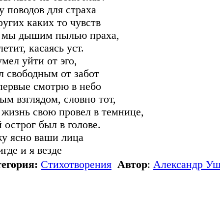
у поводов для страха
ругих каких то чувств
 мы дышим пылью праха,
етит, касаясь уст.
умел уйти от эго,
л свободным от забот
первые смотрю в небо
ым взглядом, словно тот,
 жизнь свою провел в темнице,
 острог был в голове.
у ясно ваши лица
игде и я везде
егория:
Стихотворения
Автор
:
Александр Уш