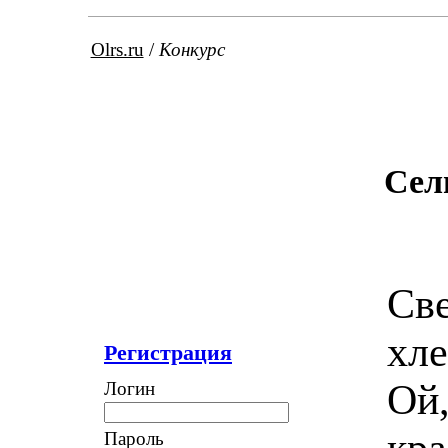
Olrs.ru
/
Конкурс
Сел
Све
хл
Регистрация
Ой,
Логин
кра
Пароль