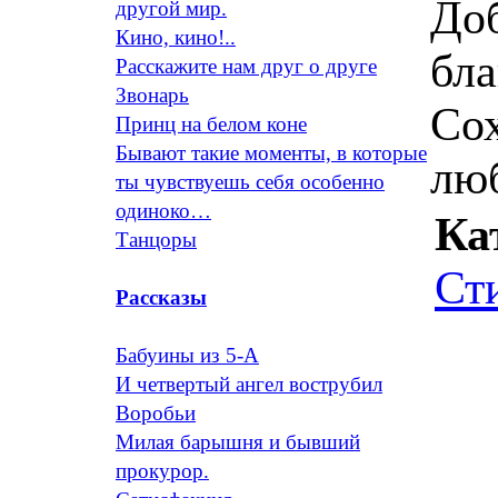
До
другой мир.
Кино, кино!..
бла
Расскажите нам друг о друге
Звонарь
Сох
Принц на белом коне
Бывают такие моменты, в которые
лю
ты чувствуешь себя особенно
одиноко…
Ка
Танцоры
Ст
Рассказы
Бабуины из 5-А
И четвертый ангел вострубил
Воробьи
Милая барышня и бывший
прокурор.