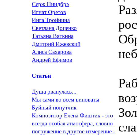
Серж Ниндбрэ
Раз
Игнат Оретов
Инга Тройнина
ро
Светлана Доценко
Обр
Татьяна Вяткина
Дмитрий Ижевский
неб
Алиса Сахарова
Андрей Ефимов
Статьи
Ра
Душа рванулась...
во
Мы сами во всем виноваты
Буйный попутчик
Зол
Композитор Елена Фиштик - это
сла
всегда особая атмосфера, словно
погружение в другое измерение -