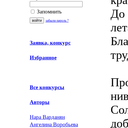
До 
Запомнить
забыли пароль ?
лет
Бла
Заявка, конкурс
тру
Избранное
Про
Все конкурсы
нив
Авторы
Сол
Нара Варданян
доб
Ангелина Воробьева