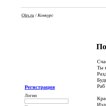
Olrs.ru
/
Конкурс
По
Сча
Ты 
Раз
Буд
Раб
Регистрация
Логин
Кра
Изл