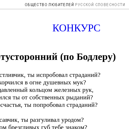
КОНКУРС
тусторонний (по Бодлеру)
стливчик, ты испробовал страданий?
корчился в огне душевных мук?
давленный кольцом железных рук,
ился ты от собственных рыданий?
 счастья, ты попробовал страданий?
савчик, ты разгуливал уродом?
ом брезгливых губ тебе знаком?