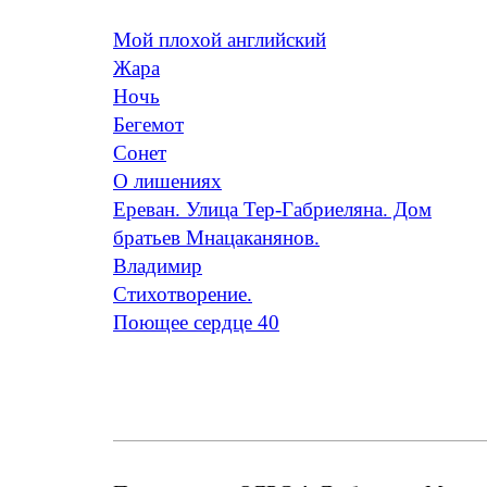
Мой плохой английский
Жара
Ночь
Бегемот
Сонет
O лишениях
Ереван. Улица Тер-Габриеляна. Дом
братьев Мнацаканянов.
Владимир
Стихотворение.
Поющее сердце 40