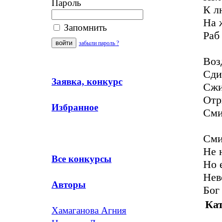
Пароль
К л
На 
Запомнить
Раб
забыли пароль ?
Воз
Сди
Заявка, конкурс
Сжи
Отр
Избранное
Сми
Сми
Не 
Все конкурсы
Но 
Нев
Авторы
Бог
Кат
Хамаганова Агния