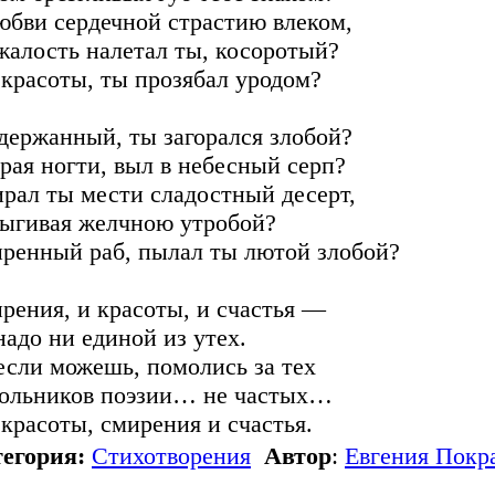
юбви сердечной страстию влеком,
жалость налетал ты, косоротый?
 красоты, ты прозябал уродом?
держанный, ты загорался злобой?
рая ногти, выл в небесный серп?
рал ты мести сладостный десерт,
ыгивая желчною утробой?
ренный раб, пылал ты лютой злобой?
рения, и красоты, и счастья —
надо ни единой из утех.
если можешь, помолись за тех
ольников поэзии… не частых…
 красоты, смирения и счастья.
егория:
Стихотворения
Автор
:
Евгения Покр