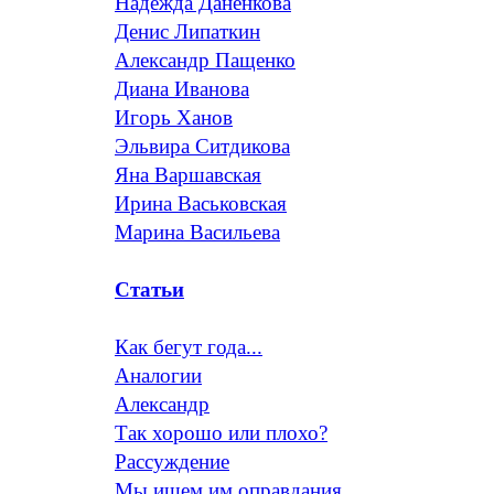
Надежда Даненкова
Денис Липаткин
Александр Пащенко
Диана Иванова
Игорь Ханов
Эльвира Ситдикова
Яна Варшавская
Ирина Васьковская
Марина Васильева
Статьи
Как бегут года...
Аналогии
Александр
Так хорошо или плохо?
Рассуждение
Мы ищем им оправдания...