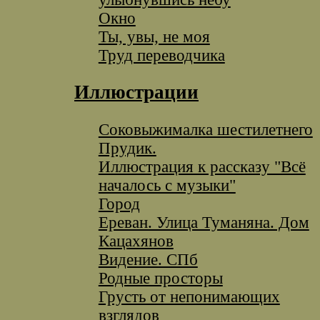
Окно
Ты, увы, не моя
Труд переводчика
Иллюстрации
Соковыжималка шестилетнего
Прудик.
Иллюстрация к рассказу "Всё
началось с музыки"
Город
Ереван. Улица Туманяна. Дом
Кацахянов
Видение. СПб
Родные просторы
Грусть от непонимающих
взглядов