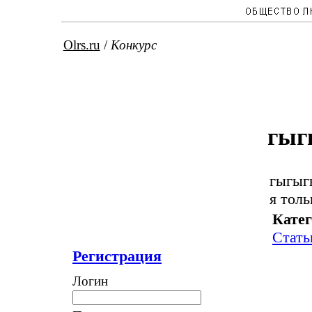
Olrs.ru
/
Конкурс
гыг
гыгыг
я толь
Катег
Стать
Регистрация
Логин