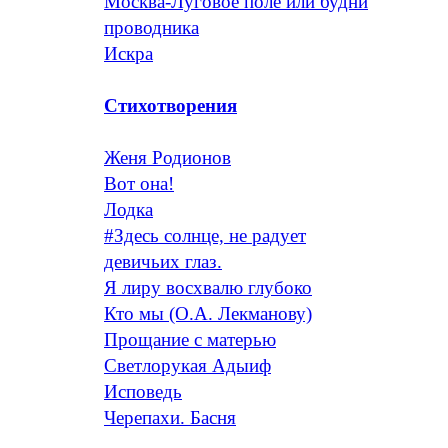
Москва-Луговое поле или будни
проводника
Искра
Стихотворения
Женя Родионов
Вот она!
Лодка
#Здесь солнце, не радует
девичьих глаз.
Я лиру восхвалю глубоко
Кто мы (О.А. Лекманову)
Прощание с матерью
Светлорукая Адыиф
Исповедь
Черепахи. Басня