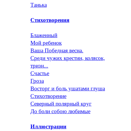
Танька
Стихотворения
Блаженный
Мой ребенок
Ваша Победная весна.
Среди чужих крестин, колясок,
тризн...
Счастье
Гроза
Восторг и боль ушатами глуша
Стихотворение
Северный полярный круг
До боли собою любимые
Иллюстрации