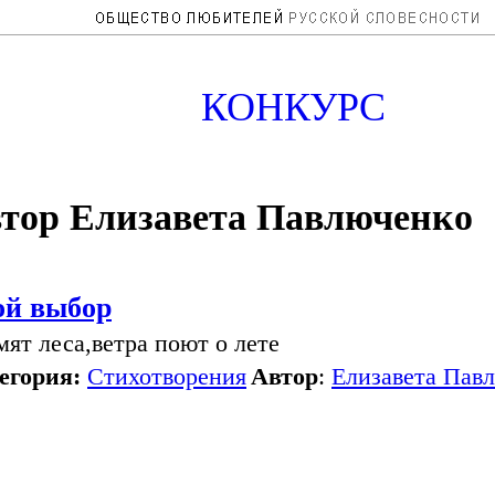
КОНКУРС
тор Елизавета Павлюченко
ой выбор
ят леса,ветра поют о лете
егория:
Стихотворения
Автор
:
Елизавета Пав