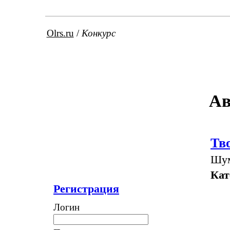
Olrs.ru
/
Конкурс
Ав
Тв
Шум
Кат
Регистрация
Логин