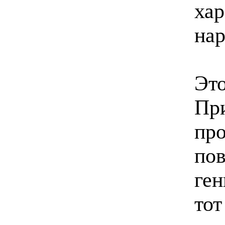
хар
нар
Это
При
про
пов
ген
тот