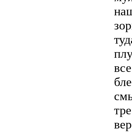
наш
зор
туд
плу
все
бле
смы
тр
вер