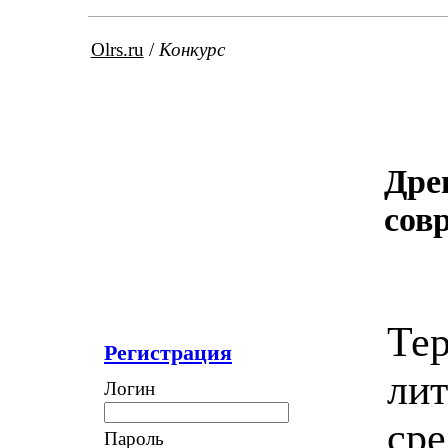
Olrs.ru
/
Конкурс
Дре
сов
Тер
Регистрация
лит
Логин
сре
Пароль