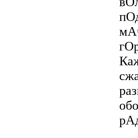
вОл
пОд
мАч
гОр
Каж
сжа
раз
обо
рА