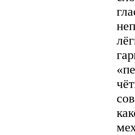
гла
не
лёг
гар
«пе
чёт
сов
как
мех