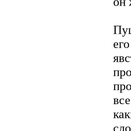
он
Пуш
его
явс
про
про
все
как
сло