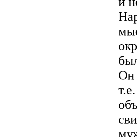
и н
Нар
мыс
ок
был
Он 
т.е
об
сви
муж