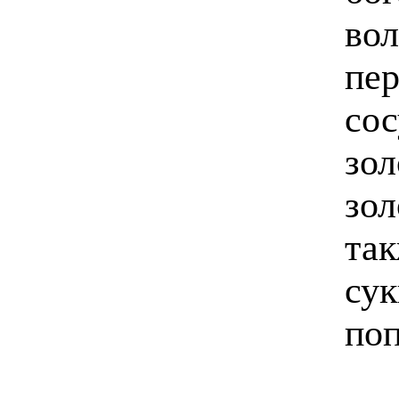
вол
пер
сос
зол
зол
так
сук
поп