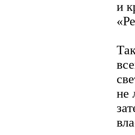
и к
«Ре
Так
все
све
не 
зат
вла