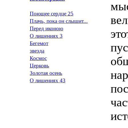
мыс
Поющее сердце 25
вел
Плачь, пока он слышит...
Перед иконою
это
О лишениях 3
Бегемот
пус
звезда
об
Космос
Церковь
нар
Золотая осень
О лишениях 43
пос
час
ист