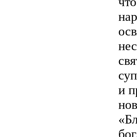
что
нар
ос
нес
свя
суп
и п
нов
«Бл
бо