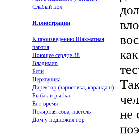
дол
Слабый пол
вло
Иллюстрации
вос
К произведению Шахматная
партия
как
Поющее сердце 38
Владимир
те
Беги
Церквушка
Так
Директор (зарисовка, карандаш)
чел
Рыбак и рыбка
Его время
не 
Полярная сова, пастель
Дом у подножия гор
поэ