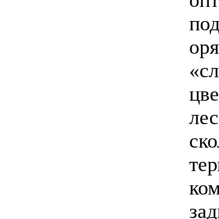
под
оря
«сл
цве
лес
ско
тер
ком
зад