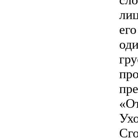
лиц
ег
од
гру
пр
пре
«От
Ух
Сго