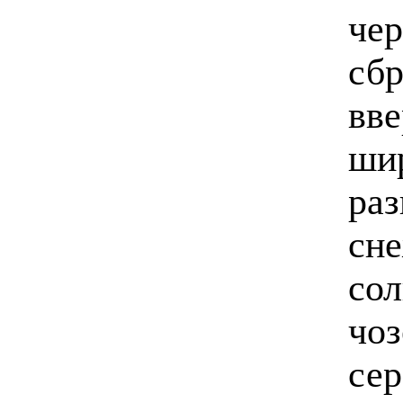
чер
сбр
вве
шир
раз
сне
сол
чоз
се