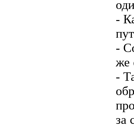
од
- К
пут
- С
же
- Т
обр
про
за 