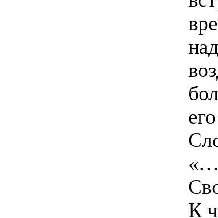
вре
над
воз
бо
ег
Сл
«…
Сво
К ч