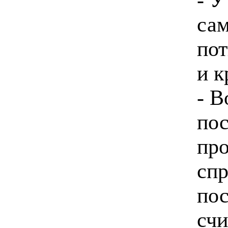
сам
пот
и 
- В
пос
про
спр
пос
счи