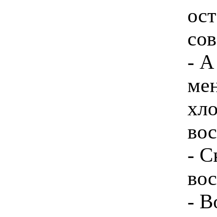
ост
со
- А
мен
хло
во
- С
вос
- В