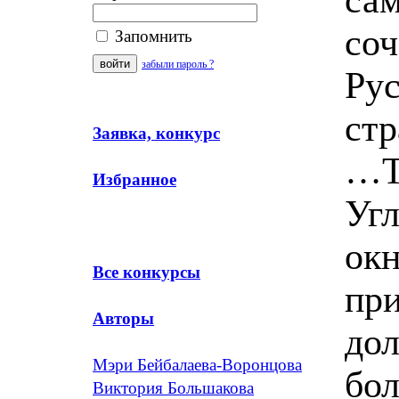
соч
Запомнить
забыли пароль ?
Рус
стр
Заявка, конкурс
…Т
Избранное
Угл
окн
Все конкурсы
при
Авторы
дол
Мэри Бейбалаева-Воронцова
бол
Виктория Большакова