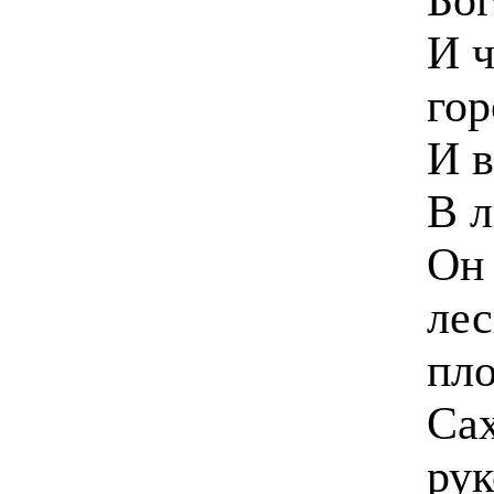
И ч
го
И в
В 
Он 
лес
пло
Сах
рук