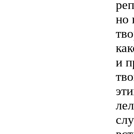
реп
но 
тво
как
и п
тво
эти
лел
слу
вс