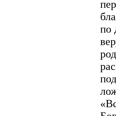
пер
бла
по 
вер
род
рас
под
лож
«Вс
Бо