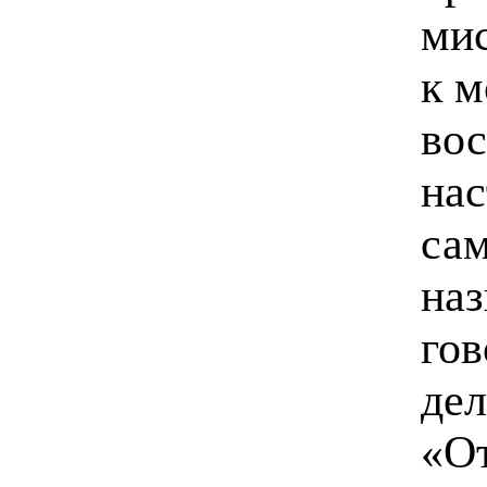
мис
к м
вос
нас
сам
наз
гов
дел
«От