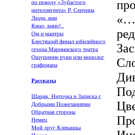
пр
по поводу «Зубастого
интеллигента» Р. Сенчина
«…
Люди, вам
Кино, кино!..
ред
Ом и мантры
Блестящий финал юбилейного
Зас
сезона Мариинского театра
Ощущение руки или монолог
Сл
графомана
Див
Рассказы
Под
Шарик, Ниточка и Записка с
Цве
Добрыми Пожеланиями
Обратная сторона
Пр
Немец
Мой друг Клевашка
Ии