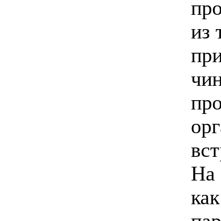
пр
из 
при
чин
про
орг
вст
На 
как
пар