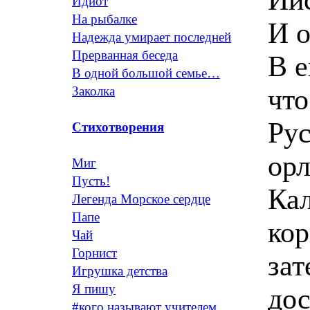
Идиот
На рыбалке
И о
Надежда умирает последней
Прерванная беседа
В е
В одной большой семье…
что
Заколка
Рус
Стихотворения
орл
Миг
Пусть!
Кал
Легенда Морское сердце
Папе
кор
Чай
Горнист
зат
Игрушка детства
Я пишу
дос
#кого называют учителем