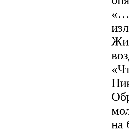
«…
изл
Жи
во
«Чт
Ни
Об
мол
на 