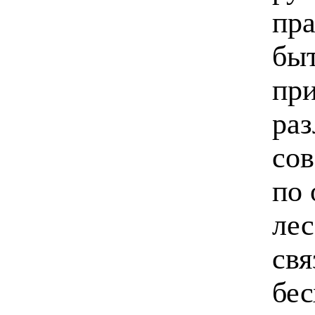
пра
быт
при
раз
сов
по
лес
св
бес