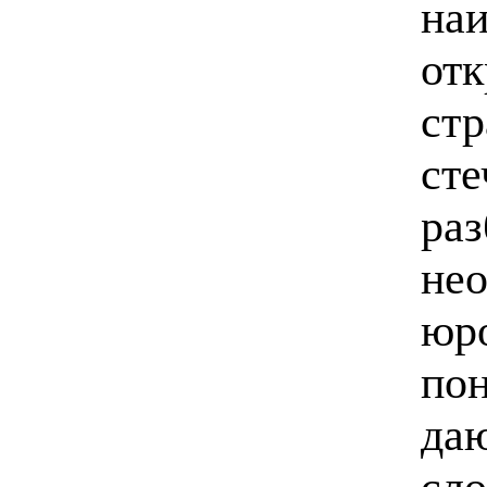
наи
отк
ст
сте
раз
не
юр
пон
да
сло