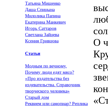
Татьяна Мищенко
выс
Даша Спицына
Милолика Папина
люб
Екатерина Манкевич
сол
Игорь Саттаров
Светлана Зайцева
О ч
Ксения Гривцова
Кру
Статьи
сер
Модным по вечному.
Почему люди едят мясо?
зве
«Про издательства без
издевательства. Справочник
кон
творческого человека»
«С
Старый дом
Реквием или самопиар? Реплика