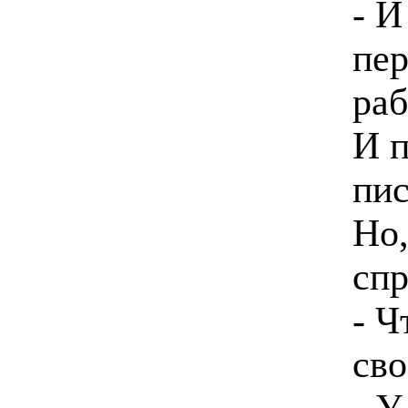
- И
пер
ра
И п
пис
Но,
спр
- Ч
сво
- У