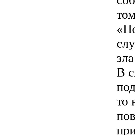
том
«По
слу
зл
В с
под
то
пов
при