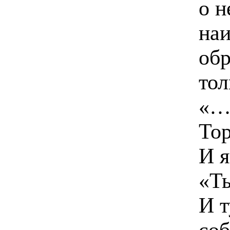
о н
наи
обр
тол
«…
Тор
И я
«Ты
И т
соб