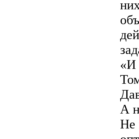
них
объ
дей
зад
«И 
Том
Дав
А 
Не 
опт