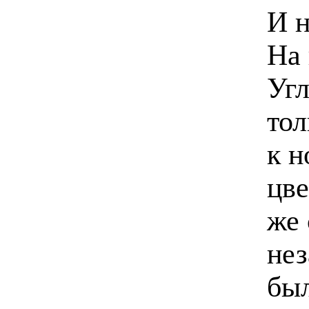
И н
На
Угл
тол
к н
цве
же 
нез
был