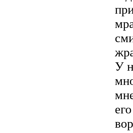
при
мра
см
жра
У н
мно
мне
его
вор