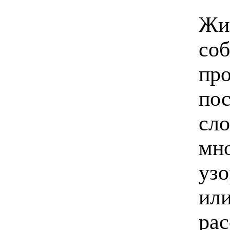
Жиз
соб
про
пос
сло
мно
узо
или
рас