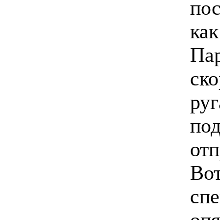
пос
как
Пар
ско
руг
под
отп
Вот
спе
оп