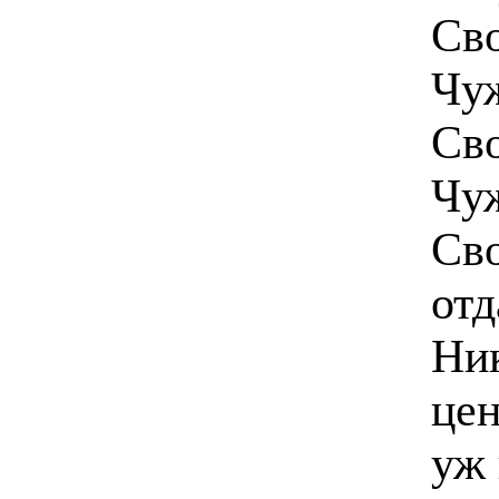
Сво
Чуж
Сво
Чуж
Сво
от
Ник
цен
уж 