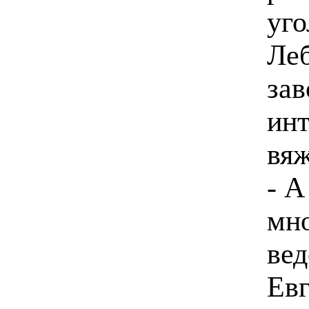
уго
Леб
зав
инт
вяж
- А
мно
вед
Ев