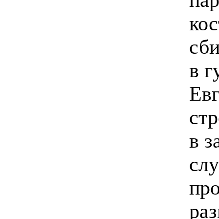
кос
сби
в г
Ев
стр
в з
слу
про
раз