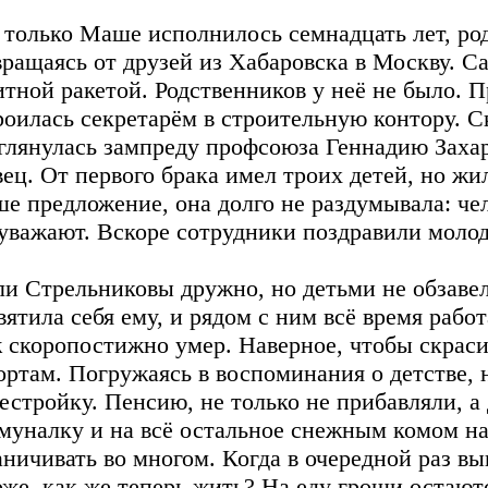
 только Маше исполнилось семнадцать лет, род
вращаясь от друзей из Хабаровска в Москву. 
итной ракетой. Родственников у неё не было. 
роилась секретарём в строительную контору. С
глянулась зампреду профсоюза Геннадию Захар
вец. От первого брака имел троих детей, но жи
е предложение, она долго не раздумывала: че
 уважают. Вскоре сотрудники поздравили моло
и Стрельниковы дружно, но детьми не обзавел
вятила себя ему, и рядом с ним всё время рабо
 скоропостижно умер. Наверное, чтобы скрасит
ортам. Погружаясь в воспоминания о детстве, 
естройку. Пенсию, не только не прибавляли, а
муналку и на всё остальное снежным комом на
аничивать во многом. Когда в очередной раз вы
оже, как же теперь жить? На еду гроши остаю