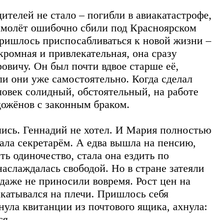
ителей не стало – погибли в авиакатастрофе,
Самолёт ошибочно сбили под Красноярском
Пришлось приспосабливаться к новой жизни –
кромная и привлекательная, она сразу
овичу. Он был почти вдвое старше её,
ли они уже самостоятельно. Когда сделал
ловек солидный, обстоятельный, на работе
дожёнов с законным браком.
ись. Геннадий не хотел. И Мария полностью
тала секретарём. А едва вышла на пенсию,
ь одиночество, стала она ездить по
наслаждалась свободой. Но в стране затеяли
 даже не приносили вовремя. Рост цен на
катывался на плечи. Пришлось себя
нула квитанции из почтового ящика, ахнула:
тся…