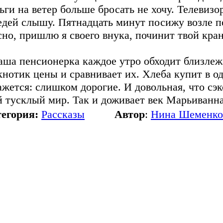
ьги на ветер больше бросать не хочу. Телевизо
едей слышу. Пятнадцать минут посижу возле под
сно, пришлю я своего внука, починит твой кран.
аша пенсионерка каждое утро обходит близлеж
кнотик цены и сравнивает их. Хлеба купит в од
ажется: слишком дорогие. И довольная, что сэ
й тусклый мир. Так и доживает век Марьиванн
егория:
Рассказы
Автор
:
Нина Шеменко