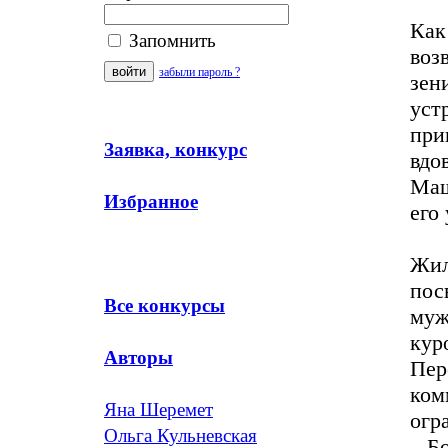
Как
Запомнить
воз
забыли пароль ?
зен
уст
при
Заявка, конкурс
вдо
Маш
Избранное
его
Жил
пос
Все конкурсы
муж
кур
Авторы
Пер
ком
Яна Шеремет
огр
Ольга Кульневская
– Б