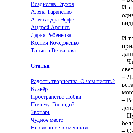
Владислав Глухов
И т
Алена Тараненко
одн
Александра Эффе
вид
Андрей Арешев
Дарья Ребенкова
И т
Ксения Кочерженко
при
Татьяна Весвалова
дан
– Ч
Статьи
све
– Д
Радость творчества. О чем писать?
вст
Клакёр
мою
Пространство любви
– В
Почему, Господи?
ден
Звонарь
– Н
Чудное место
бел
Не смешное в смешном...
– С