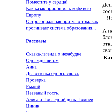
Поместите у сердца!
Ден
Как казак приобщил к кофе всю
сос
Европу
– Я
Остросоциальная притча о том, как
прогнивает система образования...
А н
бло
Рассказы
отк
сво
Сказка-легенда о незабудке
Кат
Однажды летом
Анна
Два оттенка одного слова.
Проверка
Рыжий
Незваный гость.
Алиса и Последний день Помпеи
Циник