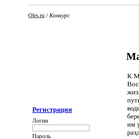
Olrs.ru
/
Конкурс
Ма
К М
Вос
жиз
пут
вод
Регистрация
бер
Логин
им 
раз
Пароль