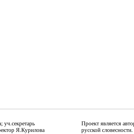
 уч.секретарь
Проект является авт
ректор Я.Курилова
русской словесности.