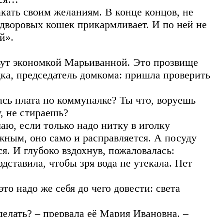
акать своим желаниям. В конце концов, не
и дворовых кошек прикармливает. И по ней не
й».
ут экономкой Марьиванной. Это прозвище
дка, председатель домкома: пришла проверить
лась плата по коммуналке? Ты что, воруешь
у, не стираешь?
аю, если только надо нитку в иголку
ажным, оно само и расправляется. А посуду
я. И глубоко вздохнув, пожаловалась:
одставила, чтобы зря вода не утекала. Нет
то надо же себя до чего довести: света
 делать? – прервала её Мария Ивановна. –