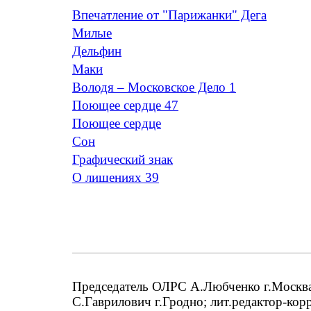
Впечатление от "Парижанки" Дега
Милые
Дельфин
Маки
Володя – Московское Дело 1
Поющее сердце 47
Поющее сердце
Сон
Графический знак
О лишениях 39
Председатель ОЛРС А.Любченко г.Москва;
С.Гаврилович г.Гродно; лит.редактор-кор