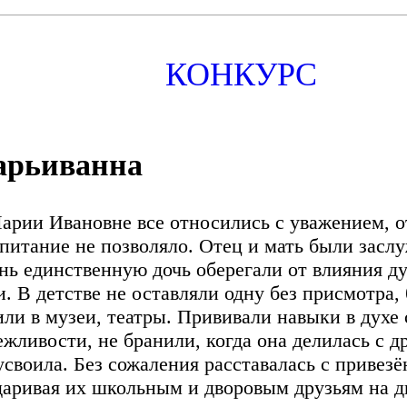
КОНКУРС
рьиванна
арии Ивановне все относились с уважением, от
питание не позволяло. Отец и мать были зас
нь единственную дочь оберегали от влияния ду
и. В детстве не оставляли одну без присмотра, б
или в музеи, театры. Прививали навыки в духе 
ежливости, не бранили, когда она делилась с д
усвоила. Без сожаления расставалась с приве
даривая их школьным и дворовым друзьям на д