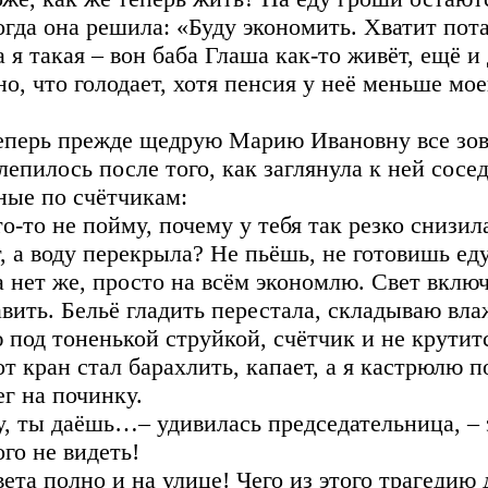
огда она решила: «Буду экономить. Хватит пот
а я такая – вон баба Глаша как-то живёт, ещё 
но, что голодает, хотя пенсия у неё меньше мое
еперь прежде щедрую Марию Ивановну все зов
лепилось после того, как заглянула к ней сосе
ные по счётчикам:
то-то не пойму, почему у тебя так резко снизи
т, а воду перекрыла? Не пьёшь, не готовишь ед
а нет же, просто на всём экономлю. Свет включ
авить. Бельё гладить перестала, складываю вл
 под тоненькой струйкой, счётчик и не крутитс
от кран стал барахлить, капает, а я кастрюлю п
ег на починку.
у, ты даёшь…– удивилась председательница, – э
ого не видеть!
вета полно и на улице! Чего из этого трагедию