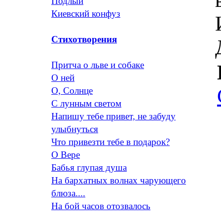
Подлый
Киевский конфуз
Стихотворения
Притча о льве и собаке
О ней
О, Солнце
С лунным светом
Напишу тебе привет, не забуду
улыбнуться
Что привезти тебе в подарок?
О Вере
Бабья глупая душа
На бархатных волнах чарующего
блюза....
На бой часов отозвалось