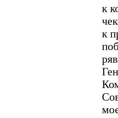
к к
че
к п
поб
ряв
Ген
Ко
Сов
мо