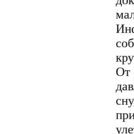
ма
Ин
соб
кру
От
дав
сну
при
уле