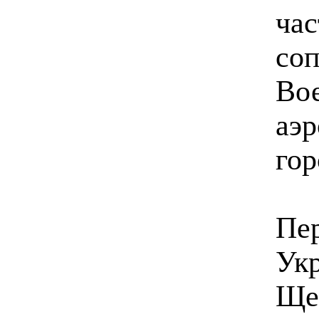
час
со
Вое
аэр
гор
Пе
Ук
Ще