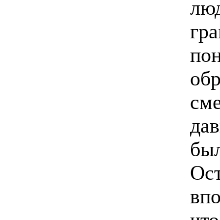
лю
гра
пон
обр
сме
дав
бы
Ост
впо
что