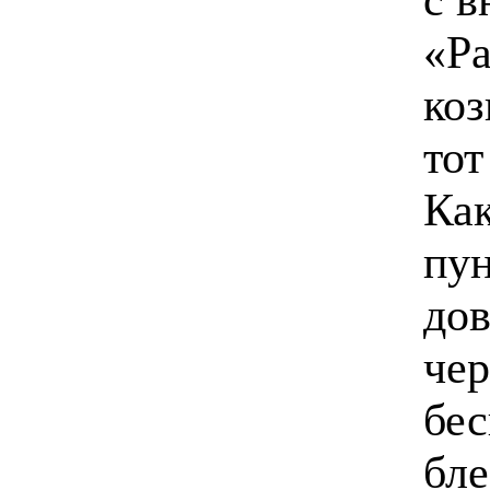
«Ра
коз
тот
Как
пун
дов
чер
бес
бл