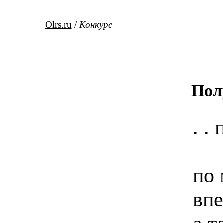
Olrs.ru
/
Конкурс
Пол
. . 
по 
впе
а т