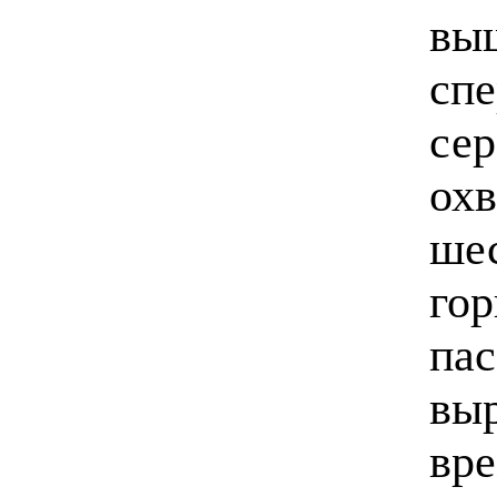
вы
спе
сер
ох
шес
гор
пас
выр
вре