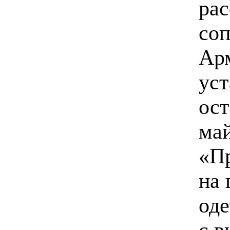
рас
соп
Арм
ус
ост
май
«Пр
на 
оде
с 