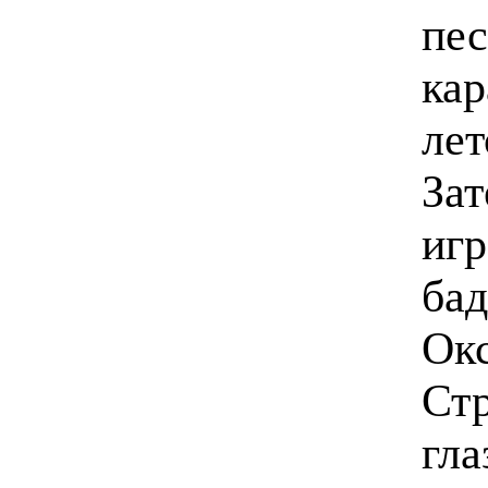
пес
кар
лет
Зат
игр
бад
Окс
Стр
гла