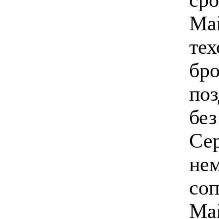
Ма
тех
бро
поз
без
Сер
нем
соп
Ма