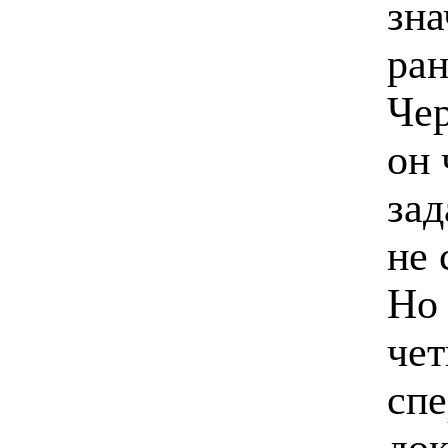
зна
ран
Че
он 
зад
не 
Но 
че
спе
док