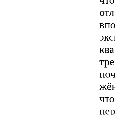
отл
вп
экс
ква
тре
ноч
жён
что
пер