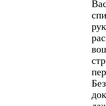
Вас
спи
рук
рас
вош
стр
пер
Без
док
даж