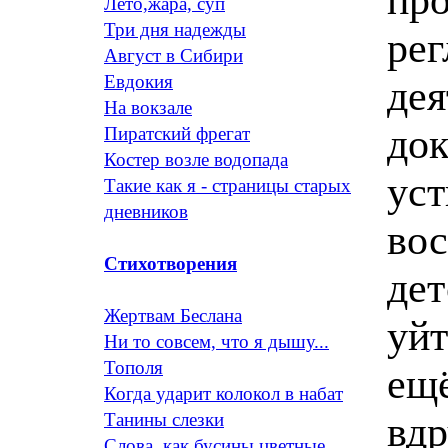
Лето,жара, суп
Три дня надежды
ре
Август в Сибири
Евдокия
дея
На вокзале
док
Пиратский фрегат
Костер возле водопада
уст
Такие как я - страницы старых
дневников
вос
Стихотворения
дет
Жертвам Беслана
уйт
Ни то совсем, что я дышу...
Тополя
ещё
Когда ударит колокол в набат
вд
Танины слезки
Слова, как бусины цветные