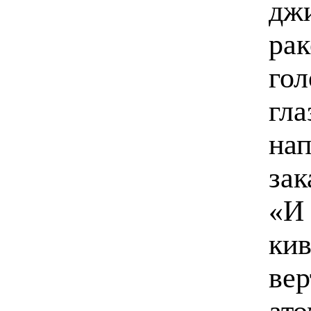
джи
рак
гол
гла
на
зак
«И 
кив
вер
ато