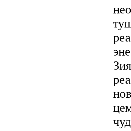
нео
ту
реа
эне
Зи
реа
нов
цем
чуд