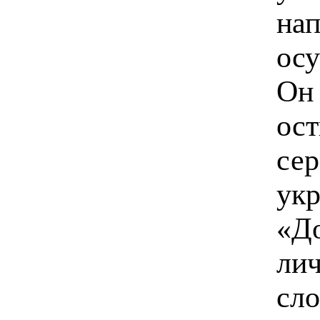
нап
осу
Он
ост
сер
ук
«Д
ли
сло