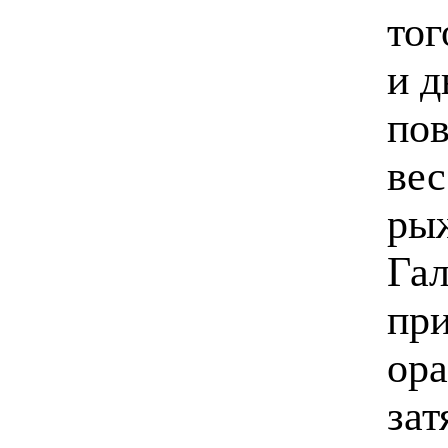
тог
и д
по
вес
рыж
Гал
пр
ор
зат