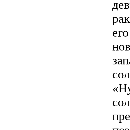
дев
рак
его
но
зап
сол
«Ну
сол
пре
поз