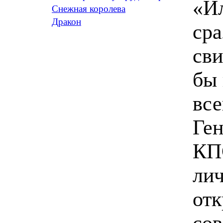
«И
Снежная королева
Дракон
сра
св
бы 
все
Ге
КП
лич
от
со