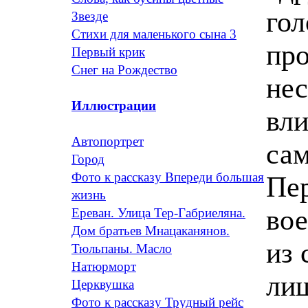
гол
Звезде
Стихи для маленького сына 3
про
Первый крик
Снег на Рождество
не
Иллюстрации
вли
Автопортрет
са
Город
Фото к рассказу Впереди большая
Пе
жизнь
вое
Ереван. Улица Тер-Габриеляна.
Дом братьев Мнацаканянов.
из 
Тюльпаны. Масло
Натюрморт
лиш
Церквушка
Фото к рассказу Трудный рейс