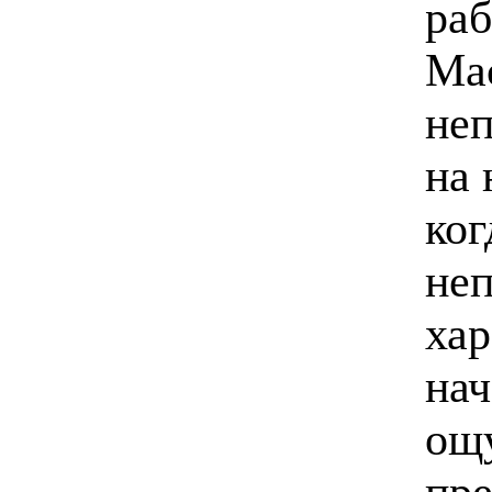
раб
Ма
неп
на 
ког
неп
хар
нач
ощу
пре