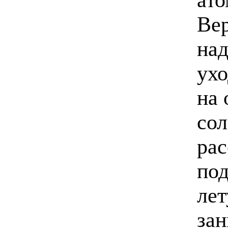
Вер
над
ухо
на 
сол
рас
под
лет
зан