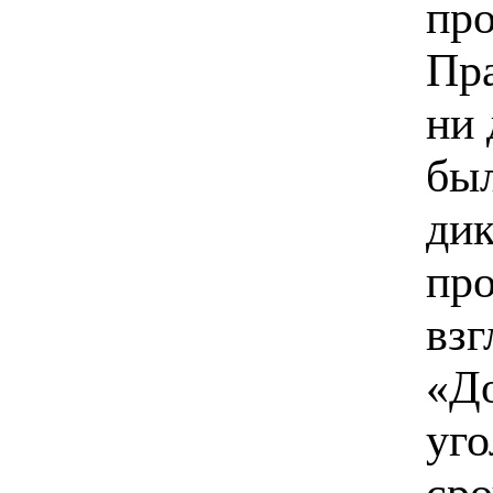
про
Пра
ни 
был
дик
пр
взг
«До
уго
сро