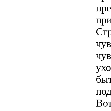
пр
при
Стр
чув
чув
ух
быт
под
Вот