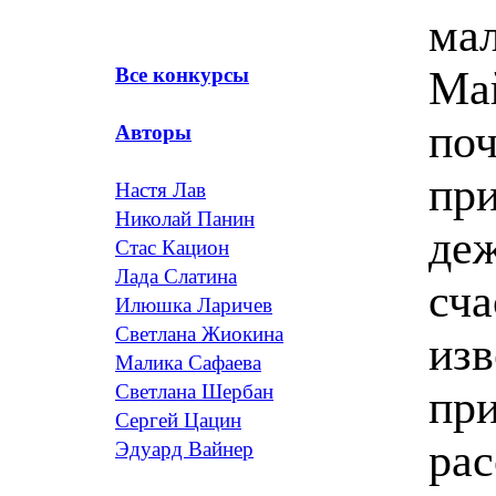
ма
Ма
Все конкурсы
поч
Авторы
при
Настя Лав
Николай Панин
деж
Стас Кацион
Лада Слатина
сча
Илюшка Ларичев
Светлана Жиокина
изв
Малика Сафаева
Светлана Шербан
при
Сергей Цацин
рас
Эдуард Вайнер