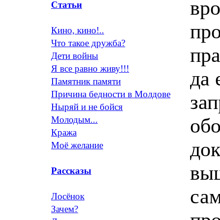
вро
Статьи
про
Кино, кино!..
Что такое дружба?
пра
Дети войны
Я все равно живу!!!
да 
Памятник памяти
Причина бедности в Молдове
зап
Ныряй и не бойся
об
Молодым...
Кража
док
Моё желание
выш
Рассказы
са
Лосёнок
Зачем?
про