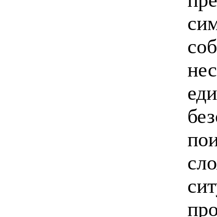
си
соб
не
еди
бе
пои
сл
си
про