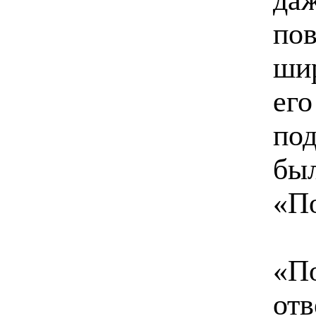
пов
шир
его
под
был
«П
«По
отв