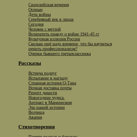
Сицилийская вечерня
Осенью
Дети войны
Серебряный век в лицах
Сегодня
Человек с метлой
Возвратить правду о войне 1941-45 гг
Культурная иллюзия России
Сколько ещё надо времени, что бы научиться
ценить профессионализм?
Очерки бывшего третьеклассника
Рассказы
Встреча подруг
Испытание в награду
Странная история О-Тана
Ночная доставка почты
Рецепт дикости
Новогодние чудеса.
Антракт в Мариинском
Эхо нашей истории
Волчица
Авария
Стихотворения
Памяти родных и близких