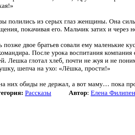
хая!»
зы полились из серых глаз женщины. Она силь
щения, покачивая его. Мальчик затих и через н
ь позже двое братьев совали ему маленькие ку
командира. После урока воспитания компания 
ей. Лешка глотал хлеб, почти не жуя и не пон
ушку, шепча на ухо: «Лёшка, прости!»
на них обиды не держал, а вот маму… пока пр
егория:
Рассказы
Автор
:
Елена Филипен