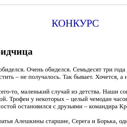
КОНКУРС
идчица
обиделся. Очень обиделся. Семьдесят три года 
стить – не получалось. Так бывает. Хочется, а 
сего-то, маленький случай из детства. Наши с
ой. Трофеи у некоторых – целый чемодан часов 
постой остановился с друзьями – командира К
ратья Алешкины старшие, Серега и Борька, один