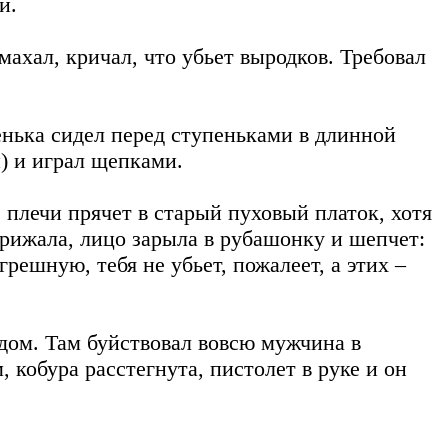
и.
махал, кричал, что убьет выродков. Требовал
енька сидел перед ступеньками в длинной
) и играл щепками.
плечи прячет в старый пуховый платок, хотя
прижала, лицо зарыла в рубашонку и шепчет:
решную, тебя не убьет, пожалеет, а этих –
дом. Там буйствовал вовсю мужчина в
, кобура расстегнута, пистолет в руке и он