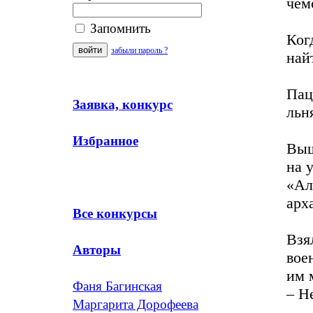
чем
Запомнить
Ког
забыли пароль ?
най
Пац
Заявка, конкурс
льн
Избранное
Выш
на 
«Ал
арх
Все конкурсы
Взя
Авторы
вое
им 
Фаня Багинская
– Н
Маргарита Дорофеева