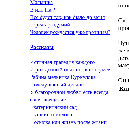
Малышка
пло
В или На ?
Всё будет так, как было до меня
Сле
Горечь раздумий
про
Человек рождается уже грешным?
Чут
Рассказы
же 
дет
Истинная трагедия каждого
мак
И рожденный ползать летать умеет
Рябина мельника Куркулова
Он 
Подслушанный диалог
Кат
У благородной любви есть всегда
свое завещание.
Екатерининский сад
Пушкин и молоко
Посылка или жизнь после жизни