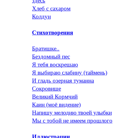
здесь
Хлеб с сахаром
Колдун
Стихотворения
Братишке..
Бездомный пес
Я тебя воскрешаю
Я выбираю слабину (таймень)
И гладь озерная туманна
Сокровище
Великий Кормчий
Каин (моё видение)
Напишу мелодию твоей улыбки
Мы с тобой не имеем прошлого
Иллюстрации