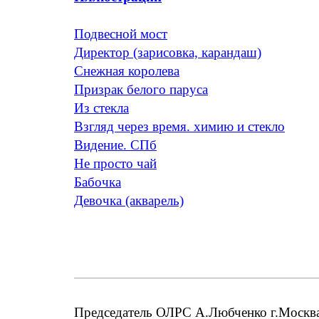
Подвесной мост
Директор (зарисовка, карандаш)
Снежная королева
Призрак белого паруса
Из стекла
Взгляд через время. химию и стекло
Видение. СПб
Не просто чай
Бабочка
Девочка (акварель)
Председатель ОЛРС А.Любченко г.Москва;