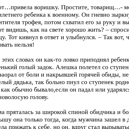
от…привела воришку. Простите, товарищ…- мо
илетнего ребенка к военному. Он гневно зыркн
итителя трофея, потом схватил его за руку и в
от видишь, как на свете хорошо жить? – спро
цу. Тот кивнул в ответ и улыбнулся. – Так вот,
овать нельзя!
 этих словах он как-то ловко приподнял ребенк
енький голый задок. Алешка полетел со ступен
заорал от боли и накрывшей горячей обиды, не 
елый дядька, так больно пнул со ступенек род
, как обычно бывало,если он падал или ударялс
новолосую голову.
а пряталась за широкой спиной обидчика и б
ышу она только тогда, когда мужчина зашел в 
ела прижать к себе, но он, вдруг стал вырывать