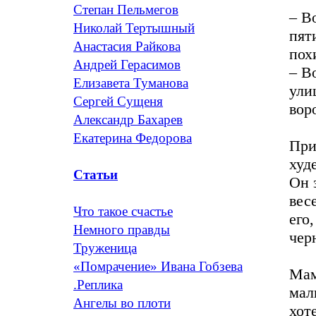
Степан Пельмегов
– В
Николай Тертышный
пят
Анастасия Райкова
пох
Андрей Герасимов
– В
Елизавета Туманова
ули
Сергей Сущеня
вор
Александр Бахарев
Екатерина Федорова
При
худ
Статьи
Он 
вес
Что такое счастье
его
Немного правды
чер
Труженица
«Помрачение» Ивана Гобзева
Мам
.Реплика
мал
Ангелы во плоти
хот