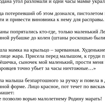
одана угол разломали и одни часы мамке украл
да потерпевший об этом дознался, пистолетом 
ти и привести виновника к нему для расправы.
аны попрятались кто-где, только маленький Л
яной рубашке до колен (штаны роскошью были
ла мамка на крыльцо – зареванная. Худенькие 
улице жара. Присела перед малышом, к груди 
ёшечка, сыночек мой маленький, прости меня г
аровцев точно убьет за часы ничтожные…»
ла малыша безпартошного за ручку и повела в 
нной форме. Лицо красное, пот течет по вискам
машет:
е позволю ворью малолетнему Родину марать!