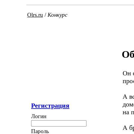
Olrs.ru
/
Конкурс
Об
Он 
про
А в
дом
Регистрация
на 
Логин
А б
Пароль