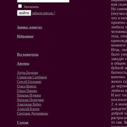
вам скаж
Запомнить
На самом
забыли пароль ?
(внучка-
что я ни
приятно 
любила л
Заявка, конкурс
человеко
тела, от
Избранное
единожды
моменте 
Итак, ск
было уже
Все конкурсы
заводят 
в общем.
Авторы
буйной м
бытность
Ануш Бадалян
конечно.
Станислав Сырбаков
жених (н
Сергей Герловин
до черти
Ольга Ковель
любила м
Ольга Панова
И вот то
Наталья Идиома
похлопат
Наталья Порядина
2. в мое
Анастасия Вебер
дождетес
Алексей Клюев
доброй п
Светлана Дворникова
растрога
то там. 
Статьи
кошмарах