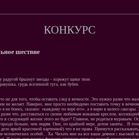
КОНКУРС
ьное шествие
у радугой брызнут звезды – изрежут щеки твои.
равушка, грудь вселенной туга, как бубен.
то не для того, чтобы оставить след в вечности. Это нужно разве что 
сем не желает. Наверно, мне просто необходимо поставить точку в вечном
о я не боюсь, сказано: «каждому по вере его», а я верю в колесо сансары
 разве что, расставаться со своим любимым кожаным креслом, коллекци
что в следующей жизни этого не будет? Главное, не родиться муравьем. Ос
гораздо больше, чем людям. Они, по крайней мере, делом заняты... В это
 дело яркой красочной картинкой) что я не права. Примутся рассказыват
я человеческих особей... Ха. Чихать мне на все ваши деяния с высокой ко
ся. И пусть моя внучка-филолог отчитает меня по полной программе за н