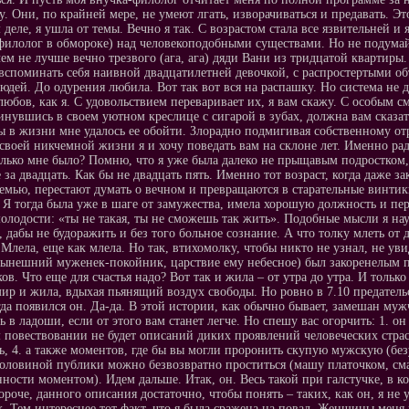
у. Они, по крайней мере, не умеют лгать, изворачиваться и предавать. Э
 деле, я ушла от темы. Вечно я так. С возрастом стала все язвительней 
филолог в обмороке) над человекоподобными существами. Но не подумайте
чем не лучше вечно трезвого (ага, ага) дяди Вани из тридцатой квартиры.
вспоминать себя наивной двадцатилетней девочкой, с распростертыми об
юдей. До одурения любила. Вот так вот вся на распашку. Но система не 
любов, как я. С удовольствием переваривает их, я вам скажу. С особым
кинувшись в своем уютном креслице с сигарой в зубах, должна вам сказат
 в жизни мне удалось ее обойти. Злорадно подмигивая собственному от
своей никчемной жизни я и хочу поведать вам на склоне лет. Именно ради 
олько мне было? Помню, что я уже была далеко не прыщавым подростком,
 за двадцать. Как бы не двадцать пять. Именно тот возраст, когда даже
семью, перестают думать о вечном и превращаются в старательные винтик
 Я тогда была уже в шаге от замужества, имела хорошую должность и пер
олодости: «ты не такая, ты не сможешь так жить». Подобные мысли я на
, дабы не будоражить и без того больное сознание. А что толку млеть от
 Млела, еще как млела. Но так, втихомолку, чтобы никто не узнал, не 
ынешний муженек-покойник, царствие ему небесное) был закоренелым пр
ков. Что еще для счастья надо? Вот так и жила – от утра до утра. И толь
ир и жила, вдыхая пьянящий воздух свободы. Но ровно в 7.10 предатель
гда появился он. Да-да. В этой истории, как обычно бывает, замешан му
ь в ладоши, если от этого вам станет легче. Но спешу вас огорчить: 1. 
м повествовании не будет описаний диких проявлений человеческих страс
ь, 4. а также моментов, где бы вы могли проронить скупую мужскую (без
оловиной публики можно безвозвратно проститься (машу платочком, смах
нности моментом). Идем дальше. Итак, он. Весь такой при галстучке, в 
Короче, данного описания достаточно, чтобы понять – таких, как он, я 
. Тем интереснее тот факт, что я была сражена на повал. Женщины меня п