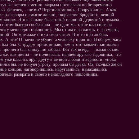
 тут же всенепременно накрыла ностальгия по безвременно
ых фенечек, - где вы? Перезнакомились. Подружились. А как
е разговоры о смысле жизни, творчестве Бродского, вечной
омпаниях. Это я раньше была такой наивной дурочкой и думала –
 потом быстро сообразила – не одни мы такие классные на
лся у меня один поклонник. Мы с ним и за жизнь, и за смерть,
нной. Он мне даже стихи свои читал. Что-то про любовь-
ах. А что? От меня не убудет, а человеку приятно. В общем, часа
а-бла-бла. С трудом припоминаю, чем в этот момент занимался
 про него благополучно забыла. Вот так всегда – только оставь
ы же, как цветы – не поливаешь, найдем другого садовника, что
ом уже клялись друг другу в вечной любви и верности: «пока
лся бы, не почуял угрозу, пропала бы девка. Ох, сколько же он
 конце концов, наговорившись, наругавшись, намахавшись
обители разврата и своего ненаглядного поклонника.