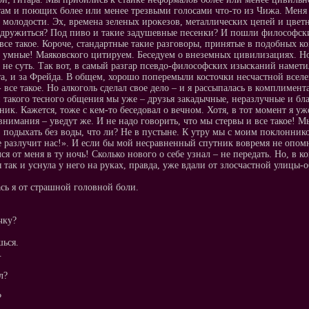
там и поющих более или менее трезвыми голосами что-то из Чижа. Меня
молодости. Эх, времена зеленых ирокезов, металлических цепей и цветн
одружиться? Под пиво и такие задушевные песенки? И пошли философски
все такое. Короче, стандартные такие разговоры, принятые в подобных к
 умные! Маяковского цитируем. Беседуем о внеземных цивилизациях. Но
о не суть. Так вот, в самый разгар псевдо-философских изысканий намети
та, и за Фрейда. В общем, хорошо поперемыли косточки несчастной вселе
- все такое. Но алкоголь сделал свое дело – и я рассыпалась в комплимент
и такого тесного общения мы уже – друзья закадычные, неразлучные и бл
ник. Кажется, тоже с кем-то беседовал о вечном. Хотя, в тот момент я уже
 внимания – уведут же. И не надо говорить, что мы стервы и все такое! М
, подыхать без воды, что ли? Не в пустыне. К утру мы с моим поклонник
е разлучит нас!». И если бы мой несравненный спутник вовремя не опомни
ся от меня в ту ночь! Сколько нового о себе узнал – не передать. Но, в
я так и уснула у него на руках, правда, уже вдали от злосчастной улицы-
сь я от страшной головной боли.
чку?
ься.
.
л?
?