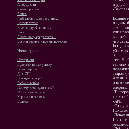
Маленькая история
и дура!
А город спит
-Выспала
Самое простое
Аминь
Больше м
Разбить бы голову о стены...
ладонь, 
Цветок лотоса
сознании
Владимиру Высоцкому!
кипа рас
Века
как ребе
Я жить хочу среди лесов...
что стра
Все мы разные, и все мы похожие
Когда на
убаюкива
Иллюстрации
3
Тетя Люб
Натюрморт
запивая 
Я должен идти к успеху
поддакив
Белая ворона
старая д
Дои. СПб
жизни в 
Поющее сердце 40
рождения
Рыбак и рыбка
впервые,
Почему люди едят мясо?
-Ты горо
Жизненная история
травяной
Керосиновая лампа
-Ага.
Володя
-Сразу и
Нахалье.
-Покоя и
В этот м
реальнос
-Пойдем, 