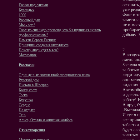
осознать
Ежики под елками
уже редк
Кувандык
Факт в т
1000
заметила
Розовый дым
не в мое
Мы - есть!
пробирае
Сколько ещё надо времени, что бы научиться ценить
добычу. 
профессионализм?
Памяти Сергея Есенина
Принципы создания интеллекта
2
Почему люди едят мясо?
В воздух
Мотивация
очень ин
Заснула 
Рассказы
за босым
люди иду
Один день из жизни глобализационного мира
они меня
Русский дом
видения.
Письмо в Швецию
Автомоби
Конец света
и девятк
Тоска
работу! 
Кукушка
А друг, б
Сердце
-Выспала
На отдыхе
И тут я 
Тень
все прив
Алиса, Отелло и копчёная колбаса
таблетки
будет сл
Стихотворения
золотым 
скажу – 