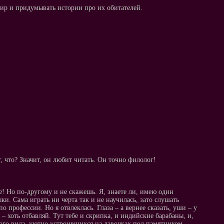
тир и придумывать истории про их обитателей.
, что? Значит, он любит читать. Он точно филолог!
е! Но по-другому и не скажешь. Я, знаете ли, имею один
ки. Сама играть ни черта так и не научилась, зато слушать
по профессии. Но я отвлеклась. Глаза – а вернее сказать, уши – у
 – хоть отбавляй. Тут тебе и скрипка, и индийские барабаны, и,
ного вида, уютно устроившихся на лавочках под памятником