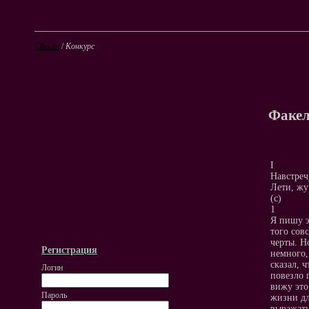
Olrs.ru
/
Конкурс
Факел
I
Навстреч
Лети, жу
(с)
1
Я пишу э
того сов
черты. Н
Регистрация
немного,
сказал, 
Логин
повезло 
вижу это
Пароль
жизни дл
выражать