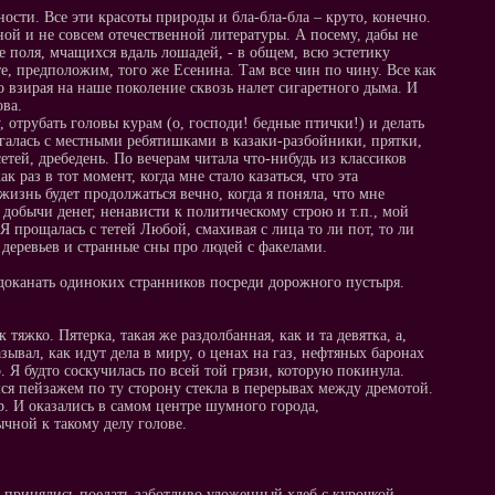
ости. Все эти красоты природы и бла-бла-бла – круто, конечно.
ной и не совсем отечественной литературы. А посему, дабы не
 поля, мчащихся вдаль лошадей, - в общем, всю эстетику
те, предположим, того же Есенина. Там все чин по чину. Все как
но взирая на наше поколение сквозь налет сигаретного дыма. И
ова.
, отрубать головы курам (о, господи! бедные птички!) и делать
галась с местными ребятишками в казаки-разбойники, прятки,
тей, дребедень. По вечерам читала что-нибудь из классиков
 раз в тот момент, когда мне стало казаться, что эта
жизнь будет продолжаться вечно, когда я поняла, что мне
 добычи денег, ненависти к политическому строю и т.п., мой
Я прощалась с тетей Любой, смахивая с лица то ли пот, то ли
 деревьев и странные сны про людей с факелами.
 доканать одиноких странников посреди дорожного пустыря.
 тяжко. Пятерка, такая же раздолбанная, как и та девятка, а,
зывал, как идут дела в миру, о ценах на газ, нефтяных баронах
 Я будто соскучилась по всей той грязи, которую покинула.
ся пейзажем по ту сторону стекла в перерывах между дремотой.
. И оказались в самом центре шумного города,
чной к такому делу голове.
принялись поедать заботливо уложенный хлеб с курочкой –