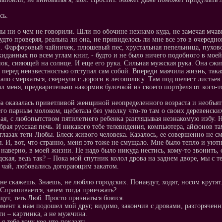
сь.
ы ни о чем не говорили. Шли по обочине незнамо куда, не замечая мча
будто проверяя, реальна ли она, не привиделось ли мне все это в очеред
. Фарфоровый чайничек, плюшевый пес, хрустальная пепельница, пухово
киданных по всем углам книг, - будто и не было ничего подобного в мое
нок, сияющей на солнце. И еще его рука. Сильная мужская рука. Она с
х перед неизвестностью отступал сам собой. Впереди маячила жизнь, такая
чало смеркаться, свернули с дороги в лесополосу. Там под шелест листь
л меня, предварительно накормив булочкой из своего портфеля от кого-т
а оказалась приветливой женщиной неопределенного возраста и необъя
его парным молоком, щебетала без умолку что-то там о своих деревенских 
ая, с любопытством пятилетнего ребенка разглядывая незнакомую избу. Н
обрая русская печь. И никакого тебе телевидения, компьютера, айфонов там
глазах тети Любы. Блеск живого человека. Казалось, ее совершенно не см
. И, вот, что странно, меня это тоже не смущало. Мне было тепло и ую
 наверно, в моей жизни. Не надо было никуда нестись, кому-то звонить, о
дская, ведь так? – Пока мой спутник колол дрова на заднем дворе, мы с 
 чай, любовались догорающим закатом.
 не скажешь. Знаешь, не люблю городских. Понаедут, ходят, носом крутят. 
 Спрашивается, зачем тогда приезжать?
щут, теть Люб. Просто признаться боятся.
омент к нам подошел мой друг, видимо, закончив с дровами, разгоряче
ти – картинка, а не мужчина.
я тебе хочу кое-что показать.