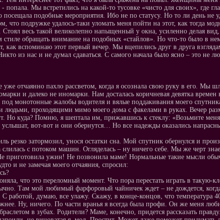
, - попала. Мы встретились на какой-то тусовке «чисто для своих», где г
о посещала подобные мероприятия. Ибо не по статусу. Но то ли день не у
ом, что подружке удалось-таки уломать меня пойти на этот, как тогда мод
. Стоял весь такой великолепно напыщенный у окна, усиленно делая вид
м стиле обращать внимание на подобных «стайлов». Но что-то было в нем
т, как вспоминаю этот первый вечер. Мы вцепились друг в друга взгля
Никто из нас и не думал сдаваться. С самого начала было ясно – это не 
е уже отчаянно пахло рассветом, когда я осознала свою руку в его. Мы 
омарки и далеко не иномарки. Нам досталась коричневая девятка времен 
я под монотонные жалобы водителя и вялые поддакивания моего спутника
и людьми, проходящими мимо моего дома с факелами в руках. Вечер разм
т. Но куда? Помню, я шептала им, прижавшись к стеклу: «Возьмите меня 
 услышат, вот-вот и они обернутся… Но все надежды оказались напрасны
ль резко затормозил, унося остатки сна. Мой спутник обернулся и прои
а слилась с потоком машин. Огляделась – ну ничего себе. Мы же черт знае
Не приготовила ужин! Не позвонила маме! Нормальные такие мысли обы
удто и не замечая моего отчаяния, спросил:
сь?
поняла, что это переломный момент. Что пора перестать играть в такую-к
ычно. Там мой любимый фарфоровый чайничек ждет – не дождется, когда 
. С работой, думаю, все улажу. Скажу, в конце-концов, что температура 40
ожнее. Ну, ничего. По части вранья я всегда была профи. Он же меня люб
браслетом в зубах. Родители? Маме, конечно, придется рассказать правду
напоили, не виноватая я, мол. Простит. Может даже поможет придумать ло