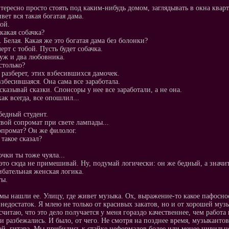
тересно просто стоять под каким-нибудь домом, заглядывать в окна квар
вет вся такая богатая дама.
кой.
 какая собачка?
. Белая. Какая же это богатая дама без болонки?
ерт с тобой. Пусть будет собачка.
уж и два любовника.
столько?
 разберет, этих взбесившихся дамочек.
взбесившаяся. Она сама все заработала.
ссказывай сказки. Спонсоры у нее все заработали, а не она.
как всегда, все опошлил...
 бедный студент.
свой сопромат при свете лампады...
опромат? Он же филолог.
 такое сказал?
очки ты тоже чуяла...
 это сюда не примешивай. Ну, подумай логически: он же бедный, а значит
бательная женская логика.
ты.
мы нашли ее. Улицу, где живет музыка. Ох, выражение-то какое пафосно
недостаток. Я млею не только от красивых закатов, но и от хорошей музы
считаю, что это дело получается у меня гораздо качественнее, чем работа 
 и разбежались. И было, от чего. Не смотря на позднее время, музыкантов
ой, гитара. Мы прибились к стайке неформалов более или менее цивиль