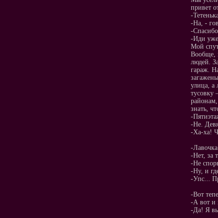
привет о
-Тетеньк
-На, - г
-Спасибо,
-Иди уже
Мой спут
Вообще, 
людей. З
гараж. Н
загажены
улица, а
тусовку 
районам,
знать, ч
-Пятиэта
-Не. Дев
-Ха-ха! 
-Лавочка 
-Нет, за 
-Не спор
-Ну, и гд
-Упс... 
-Вот теп
-А вот и 
-Да! Я в