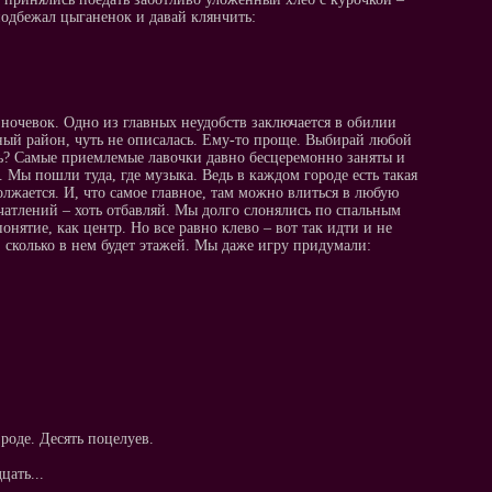
 подбежал цыганенок и давай клянчить:
 ночевок. Одно из главных неудобств заключается в обилии
стный район, чуть не описалась. Ему-то проще. Выбирай любой
ать? Самые приемлемые лавочки давно бесцеремонно заняты и
 Мы пошли туда, где музыка. Ведь в каждом городе есть такая
олжается. И, что самое главное, там можно влиться в любую
ечатлений – хоть отбавляй. Мы долго слонялись по спальным
онятие, как центр. Но все равно клево – вот так идти и не
е, сколько в нем будет этажей. Мы даже игру придумали:
 роде. Десять поцелуев.
цать...