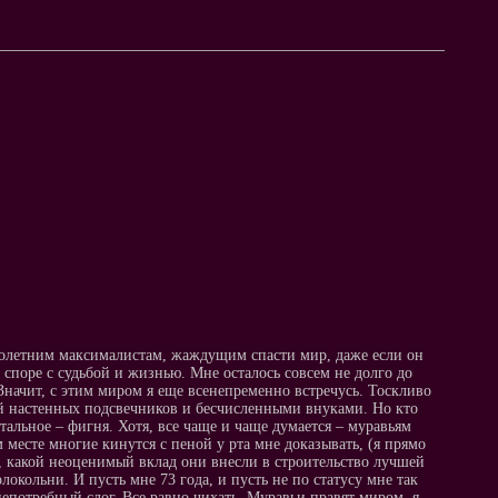
малолетним максималистам, жаждущим спасти мир, даже если он
 споре с судьбой и жизнью. Мне осталось совсем не долго до
. Значит, с этим миром я еще всенепременно встречусь. Тоскливо
ей настенных подсвечников и бесчисленными внуками. Но кто
тальное – фигня. Хотя, все чаще и чаще думается – муравьям
м месте многие кинутся с пеной у рта мне доказывать, (я прямо
ь, какой неоценимый вклад они внесли в строительство лучшей
локольни. И пусть мне 73 года, и пусть не по статусу мне так
епотребный слог. Все равно чихать. Муравьи правят миром, я