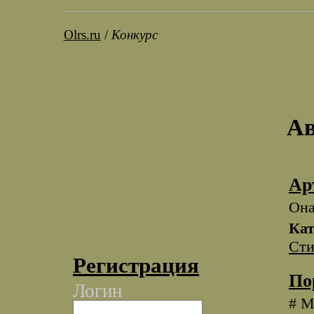
Olrs.ru
/
Конкурс
Ав
Ар
Она
Кат
Сти
Регистрация
По
Логин
# М