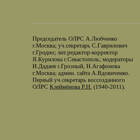
Председатель ОЛРС А.Любченко
г.Москва; уч.секретарь С.Гаврилович
г.Гродно; лит.редактор-корректор
Я.Курилова г.Севастополь; модераторы
И.Дадаев г.Грозный, Н.Агафонова
г.Москва; админ. сайта А.Вдовиченко.
Первый уч.секретарь воссозданного
ОЛРС
Клеймёнова Р.Н.
(1940-2011).