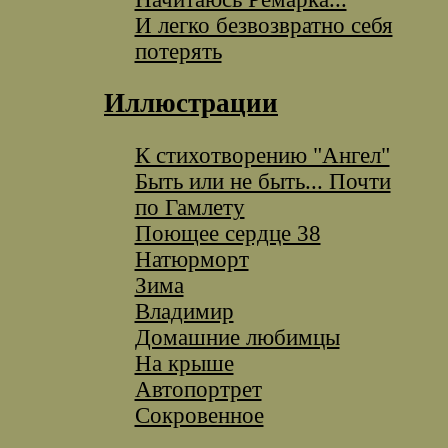
И легко безвозвратно себя
потерять
Иллюстрации
К стихотворению "Ангел"
Быть или не быть... Почти
по Гамлету
Поющее сердце 38
Натюрморт
Зима
Владимир
Домашние любимцы
На крыше
Автопортрет
Сокровенное