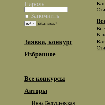
Кат
Пароль
Сти
Запомнить
Вс
забыли пароль ?
Все
В н
Заявка, конкурс
Кат
Сти
Избранное
Все конкурсы
Авторы
Инна Бедушевская