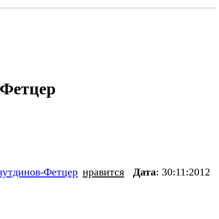
-Фетцер
яутдинов-Фетцер
нравится
Дата
: 30:11:2012