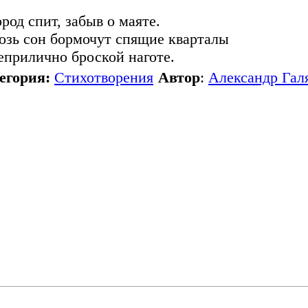
ород спит, забыв о маяте.
озь сон бормочут спящие кварталы
еприлично броской наготе.
егория:
Стихотворения
Автор
:
Александр Гал