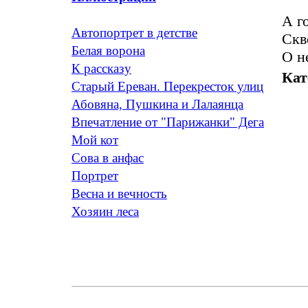
А г
Автопортрет в детстве
Скв
Белая ворона
О н
К рассказу
Кат
Старый Ереван. Перекресток улиц
Абовяна, Пушкина и Лалаянца
Впечатление от "Парижанки" Дега
Мой кот
Сова в анфас
Портрет
Весна и вечность
Хозяин леса