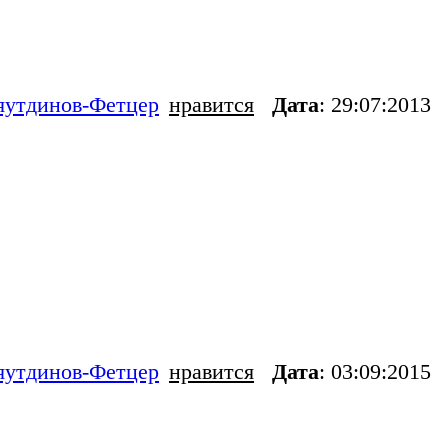
яутдинов-Фетцер
нравится
Дата
: 29:07:2013
яутдинов-Фетцер
нравится
Дата
: 03:09:2015