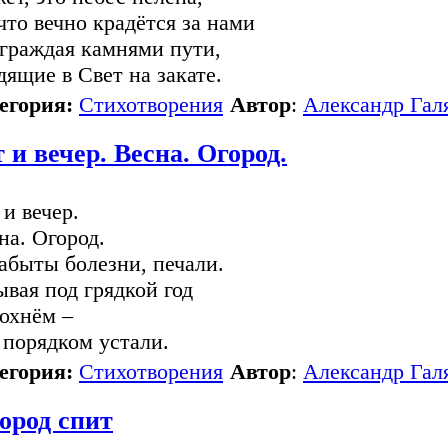
 что вечно крадётся за нами
граждая камнями пути,
дящие в Свет на закате.
егория:
Стихотворения
Автор
:
Александр Гал
 и вечер. Весна. Огород.
 и вечер.
на. Огород.
абыты болезни, печали.
ывая под грядкой год
охнём –
порядком устали.
егория:
Стихотворения
Автор
:
Александр Гал
ород спит