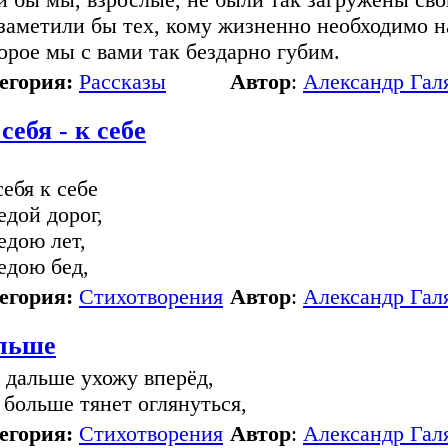
заметили бы тех, кому жизненно необходимо н
орое мы с вами так бездарно губим.
егория:
Рассказы
Автор
:
Александр Гал
себя - к себе
себя к себе
едой дорог,
едою лет,
едою бед,
егория:
Стихотворения
Автор
:
Александр Гал
льше
 дальше ухожу вперёд,
 больше тянет оглянуться,
егория:
Стихотворения
Автор
:
Александр Гал