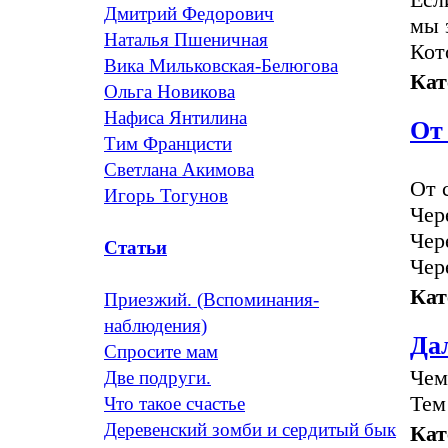
Дмитрий Федорович
мы 
Наталья Пшеничная
Кот
Вика Мильковская-Белюгова
Кат
Ольга Новикова
Нафиса Янтилина
От 
Тим Францисти
Светлана Акимова
От 
Игорь Тогунов
Чер
Чер
Статьи
Чер
Кат
Приезжий. (Вспоминания-
наблюдения)
Да
Спросите мам
Чем
Две подруги.
Тем
Что такое счастье
Деревенский зомби и сердитый бык
Кат