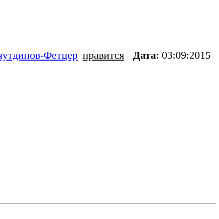
яутдинов-Фетцер
нравится
Дата
: 03:09:2015