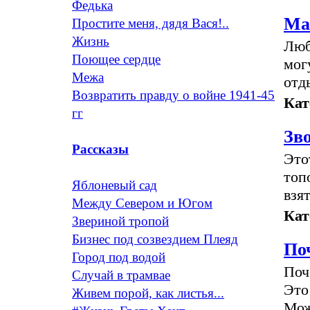
Федька
Ма
Простите меня, дядя Вася!..
Жизнь
Люб
Поющее сердце
мог
Межа
отд
Возвратить правду о войне 1941-45
Кат
гг
Зв
Рассказы
Это
топ
Яблоневый сад
взя
Между Севером и Югом
Кат
Звериной тропой
Бизнес под созвездием Плеяд
По
Город под водой
Поч
Случай в трамвае
Это
Живем порой, как листья...
Мож