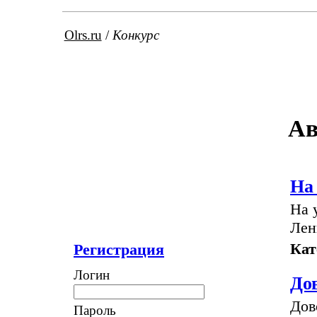
Olrs.ru
/
Конкурс
Ав
На
На 
Лен
Кат
Регистрация
Логин
До
Дов
Пароль