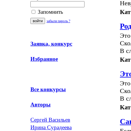
Нев
Кат
Запомнить
забыли пароль ?
Ро
Это
Ско
Заявка, конкурс
В с
Кат
Избранное
Это
Это
Все конкурсы
Ско
В с
Авторы
Кат
Сергей Васильев
Са
Ирина Сурадеева
Есл