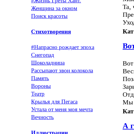
#Жизнь Греты Хант.
Та,
Женщина за окном
Пре
Поиск красоты
Ухо
Кат
Стихотворения
Вот
#Напрасно рождает эпоха
Снегопад
Вот
Шоколадница
Вес
Рассыпают звон колокола
Поз
Память
Зар
Вороны
Отд
Театр
Мы 
Крылья для Пегаса
Устала от меня моя мечта
Кат
Вечность
А г
Иллюстрации