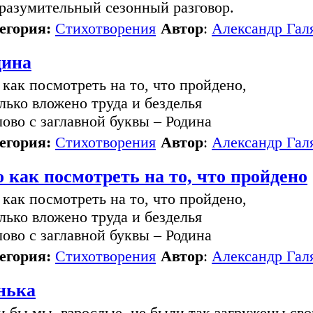
разумительный сезонный разговор.
егория:
Стихотворения
Автор
:
Александр Гал
дина
 как посмотреть на то, что пройдено,
лько вложено труда и безделья
лово с заглавной буквы – Родина
егория:
Стихотворения
Автор
:
Александр Гал
 как посмотреть на то, что пройдено
 как посмотреть на то, что пройдено,
лько вложено труда и безделья
лово с заглавной буквы – Родина
егория:
Стихотворения
Автор
:
Александр Гал
нька
и бы мы, взрослые, не были так загружены св