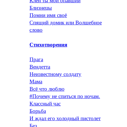
Клен ты мой опавший
Близнецы
Помни имя своё
Спящий домик или Волшебное
слово
Стихотворения
Прага
Вендетта
Неизвестному солдату
Мама
Всё что люблю
#Почему не спиться по ночам.
Классный час
Борьба
И ждал его холодный пистолет
Без