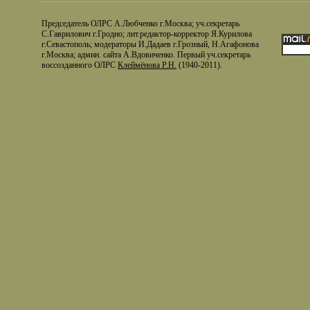
Председатель ОЛРС А.Любченко г.Москва; уч.секретарь
С.Гаврилович г.Гродно; лит.редактор-корректор Я.Курилова
г.Севастополь; модераторы И.Дадаев г.Грозный, Н.Агафонова
г.Москва; админ. сайта А.Вдовиченко. Первый уч.секретарь
воссозданного ОЛРС
Клеймёнова Р.Н.
(1940-2011).