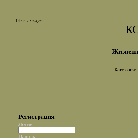
Olrs.ru
/
Конкурс
К
Жизненн
Категория:
Регистрация
Логин
Пароль