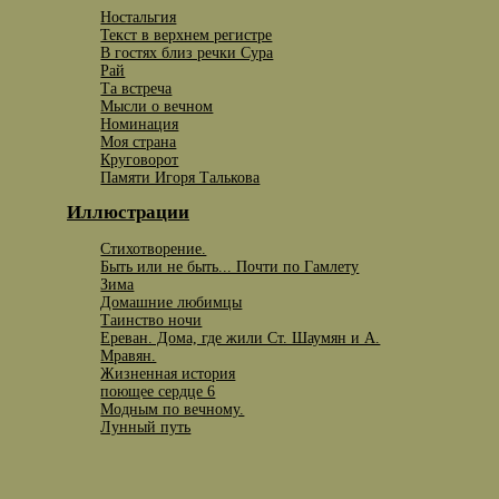
Ностальгия
Текст в верхнем регистре
В гостях близ речки Сура
Рай
Та встреча
Мысли о вечном
Номинация
Моя страна
Круговорот
Памяти Игоря Талькова
Иллюстрации
Стихотворение.
Быть или не быть... Почти по Гамлету
Зима
Домашние любимцы
Таинство ночи
Ереван. Дома, где жили Ст. Шаумян и А.
Мравян.
Жизненная история
поющее сердце 6
Модным по вечному.
Лунный путь