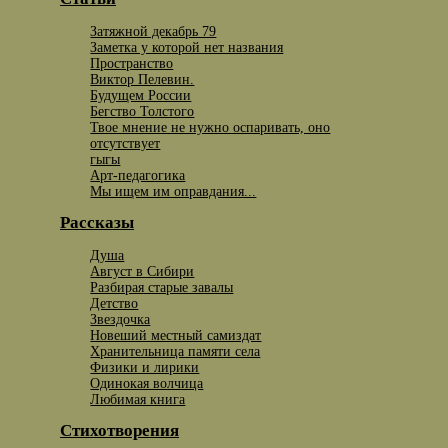
Затяжной декабрь 79
Заметка у которой нет названия
Пространство
Виктор Пелевин.
Будущем России
Бегство Толстого
Твое мнение не нужно оспаривать, оно
отсутствует
гыгы
Арт-педагогика
Мы ищем им оправдания...
Рассказы
Душа
Август в Сибири
Разбирая старые завалы
Детство
Звездочка
Новеший местный самиздат
Хранительница памяти села
Физики и лирики
Одинокая волчица
Любимая книга
Стихотворения