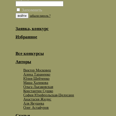
Запомнить
забыли пароль ?
Заявка, конкурс
Избранное
Все конкурсы
Авторы
Виктор Московец
Алена Тараненко
Юлия Шейченко
Маша Халикова
Ольга Лысаковская
Константин Сушко
София Юзефпольская-Цилосани
Анастасия Жидис
Аля Якушева
Олег Астафуров
Статьи