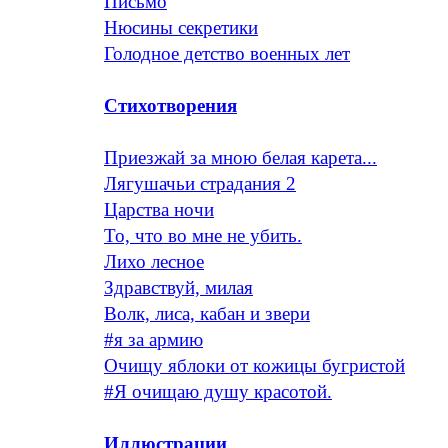
Письмо
Нюсины секретики
Голодное детство военных лет
Стихотворения
Приезжай за мною белая карета...
Лягушачьи страдания 2
Царства ночи
То, что во мне не убить.
Лихо лесное
Здравствуй, милая
Волк, лиса, кабан и звери
#я за армию
Очищу яблоки от кожицы бугристой
#Я очищаю душу красотой.
Иллюстрации