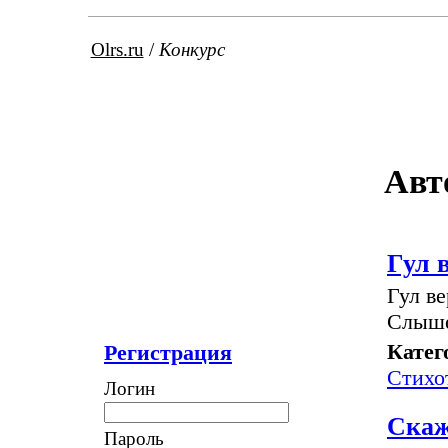
Olrs.ru
/
Конкурс
Авт
Гул 
Гул в
Слыше
Катег
Регистрация
Стихо
Логин
Скаж
Пароль