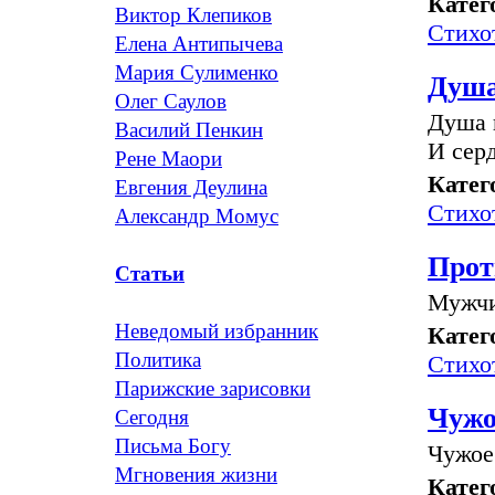
Катег
Виктор Клепиков
Стихо
Елена Антипычева
Мария Сулименко
Душа
Олег Саулов
Душа 
Василий Пенкин
И серд
Рене Маори
Катег
Евгения Деулина
Стихо
Александр Момус
Прот
Статьи
Мужчи
Неведомый избранник
Катег
Политика
Стихо
Парижские зарисовки
Чужо
Сегодня
Письма Богу
Чужое
Мгновения жизни
Катег