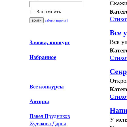
Скажи
Катег
Запомнить
Стихо
забыли пароль ?
Все 
Все уш
Заявка, конкурс
Катег
Стихо
Избранное
Секр
Откро
Все конкурсы
Катег
Стихо
Авторы
Нап
Павел Прудников
У меня
Худякова Дарья