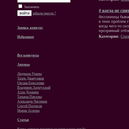
Запомнить
# когда не спи
забыли пароль ?
бессонница быва
в тени проблем г
когда чего-то си
Заявка, конкурс
прозрачный отбле
Категория:
Стих
Избранное
Все конкурсы
Авторы
Людмила Ураева
Тилек Джанузаков
Оксана Ермоленко
Владимир Андрузский
Алла Должина
Татьяна Павлова
Александр Чистяков
Сергей Протасов
Мария Аглеева
Статьи