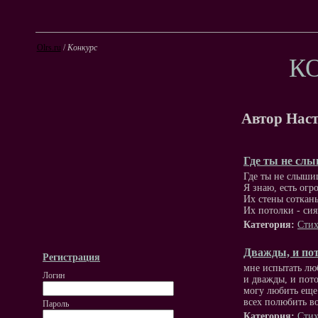
Olrs.ru
/
Конкурс
К
Автор Нас
Где ты не сл
Где ты не слыши
Я знаю, есть ог
Их стены сотканы
Их потолки - сия
Категория:
Стих
Дважды, и пот
Регистрация
мне испытать лю
Логин
и дважды, и пото
могу любить еще 
всех полюбить во
Пароль
Категория:
Стих