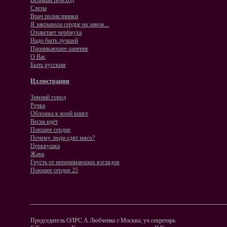
Великий переход
Слезы
Врач поликлиники
Я закрывала сердце на замок...
Отцветает черёмуха
Надо быть лучшей
Проникающее ранение
О Вас
Быть русским
Иллюстрации
Зимний город
Речка
Обложка к моей книге
Весна идёт
Поющее сердце
Почему люди едят мясо?
Церквушка
Жара
Грусть от непонимающих взглядов
Поющее сердце 25
Председатель ОЛРС А.Любченко г.Москва; уч.секретарь