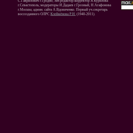
С.Гаврилович г.Гродно; лит.редактор-корректор Я.Курилова
г.Севастополь; модераторы И.Дадаев г.Грозный, Н.Агафонова
г.Москва; админ. сайта А.Вдовиченко. Первый уч.секретарь
воссозданного ОЛРС
Клеймёнова Р.Н.
(1940-2011).