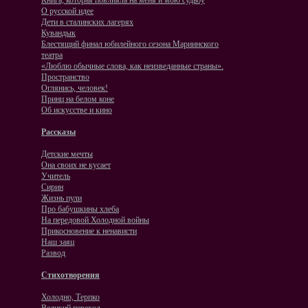
Книга, которая повлияла на меня и мою судьбу
О русской идее
Дети в сталинских лагерях
Кувандык
Блестящий финал юбилейного сезона Мариинского
театра
«Люблю обычные слова, как неизведанные страны».
Пространство
Оглянись, человек!
Принц на белом коне
Об искусстве и кино
Рассказы
Детские мечты
Она своих не кусает
Учитель
Сирин
Жизнь пули
Про бабушкины хлеба
На передовой Холодной войны
Прикосновение к ненависти
Наш заяц
Развод
Стихотворения
Холодно, Терпко