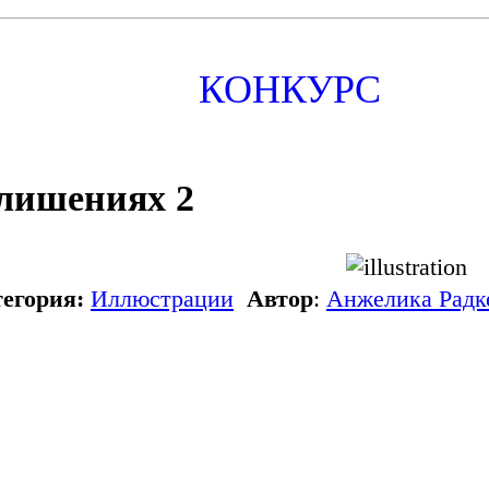
КОНКУРС
лишениях 2
егория:
Иллюстрации
Автор
:
Анжелика Радк