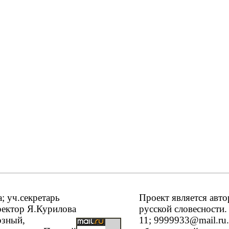
 уч.секретарь
Проект является авт
ректор Я.Курилова
русской словесности.
озный,
11; 9999933@mail.ru