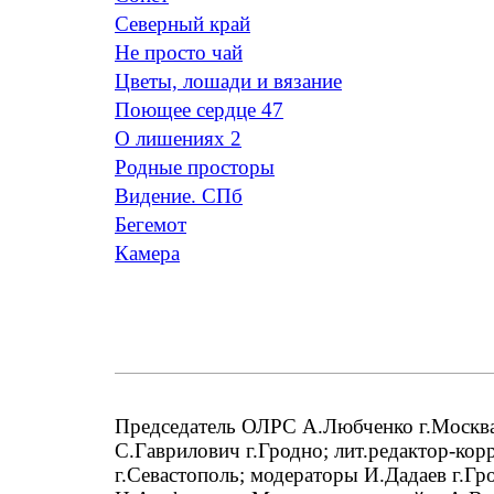
Северный край
Не просто чай
Цветы, лошади и вязание
Поющее сердце 47
O лишениях 2
Родные просторы
Видение. СПб
Бегемот
Камера
Председатель ОЛРС А.Любченко г.Москва;
С.Гаврилович г.Гродно; лит.редактор-кор
г.Севастополь; модераторы И.Дадаев г.Гр