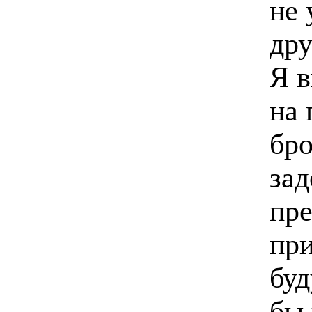
не 
дру
Я в
на 
бро
зад
пре
при
буд
бы 