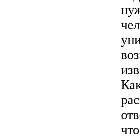
нуж
чел
ун
воз
изв
Как
рас
отве
‬чт