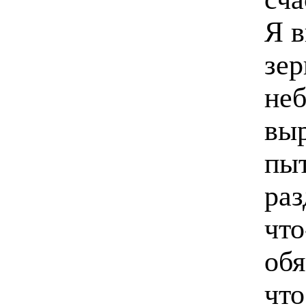
Я в
зер
‬не
‬вы
‬п
раз
что
обя
‬чт