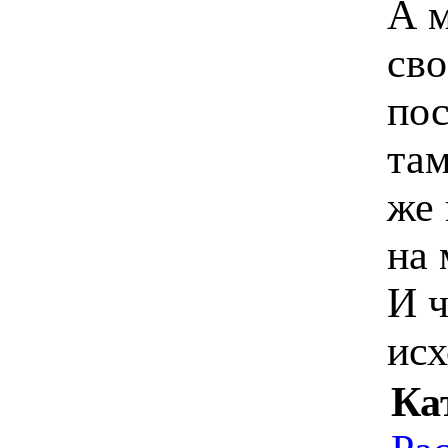
А м
сво
‬по
там
же 
на 
‬И ч
исх
Ка