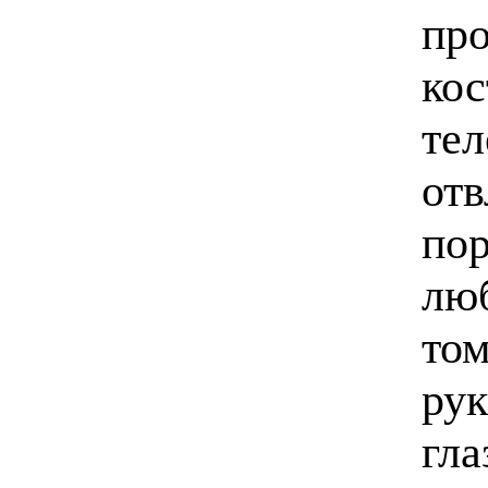
про
кос
тел
‬от
пор
‬лю
том
рук
гла