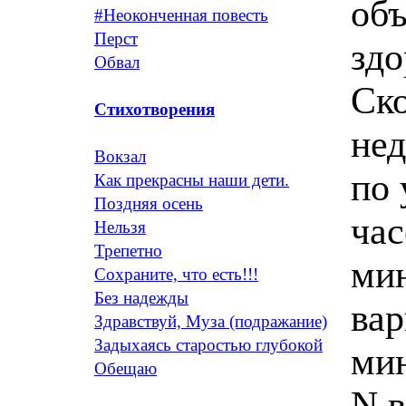
‬об
#Неоконченная повесть
Перст
‬зд
Обвал
Ско
Стихотворения
нед
Вокзал
по 
Как прекрасны наши дети.
Поздняя осень
час
Нельзя
Трепетно
мин
Сохраните, что есть!!!
Без надежды
вар
Здравствуй, Муза (подражание)
Задыхаясь старостью глубокой
мин
Обещаю
N 