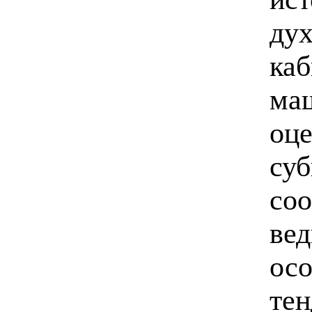
дух
каб
‬ма
оце
суб
соо
‬ве
осо
тен