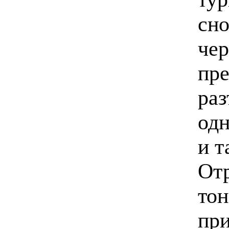
сно
‬че
‬пр
‬ра
од
и т
‬От
тон
при