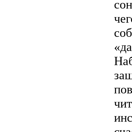
сон‭
чег
соб
«‬да‭
Наб
‬за
‬по
чи
инс
сча