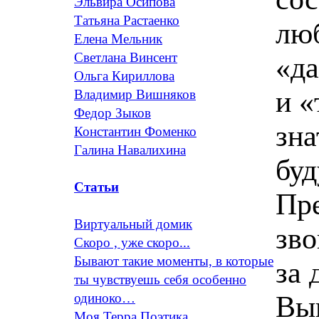
Эльвира Осипова
Татьяна Растаенко
люб
Елена Мельник
Светлана Винсент
«‬да
Ольга Кириллова
и‭ 
Владимир Вишняков
Федор Зыков
зна
Константин Фоменко
Галина Навалихина
буду
Статьи
Пр
Виртуальный домик
зво
Скоро , уже скоро...
Бывают такие моменты, в которые
за 
ты чувствуешь себя особенно
‬Вы
одиноко…
Моя Терра Поэтика