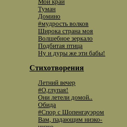
Мой край
Туман
Домино
#мудрость волков
Широка страна моя
Волшебное зеркало
Подбитая птица
Ну и дуры же эти бабы!
Стихотворения
Летний вечер
#О,глупая!
Они летели домой..
Обида
#Спор с Шопенгауэром
Вам, падающим низко-
низко...