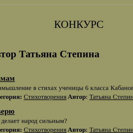
КОНКУРС
тор Татьяна Степина
мам
змышление в стихах ученицы 6 класса Кабано
егория:
Стихотворения
Автор
:
Татьяна Степи
верю
 делает народ сильным?
егория:
Стихотворения
Автор
:
Татьяна Степи