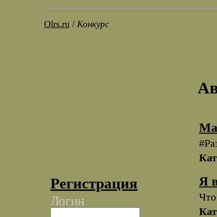
Olrs.ru
/
Конкурс
Ав
Ма
#Ра
Кат
Я 
Регистрация
Что
Логин
Кат