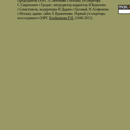
Председатель ОЛРС А.Любченко г.Москва; уч.секретарь
С.Гаврилович г.Гродно; лит.редактор-корректор Я.Курилова
г.Севастополь; модераторы И.Дадаев г.Грозный, Н.Агафонова
г.Москва; админ. сайта А.Вдовиченко. Первый уч.секретарь
воссозданного ОЛРС
Клеймёнова Р.Н.
(1940-2011).