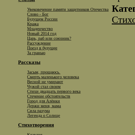
Кате
Увековечение памяти защитников Отечества
Слово - Бог
Стих
Будущем России
Кража
Младенчество
Новый 2014 год
Царь, раб или союзник?
Рассуждение
Поезд в будущее
За гранью
Рассказы
Засым, прощаюсь.
Смерть маленького человека
Весной не умирают
Чужой стал своим
Стихи двадцать первого века
Стечение обстоятельств
Город для Алёнки
Держи меня, мама
Сила разума
Легенда о Солнце
Стихотворения
Клавдия