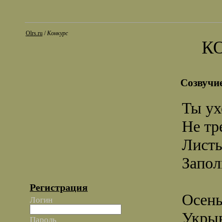
Olrs.ru
/
Конкурс
К
Созвучи
Ты ух
Не тр
Листь
Запол
Регистрация
Осень
Логин
Укрыв
Пароль