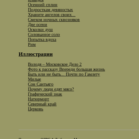
Осенний сплин
Подросткам девяностых
Храните ангелов своих...
Смехом ночных сквозняков
Две осени
Осколки душ
Соловьиное соло
Попытка вдоха
Рим
Иллюстрации
Володя – Московское Дело 2
Фото к рассказу Впереди большая жизнь
Быть или не быть... Почти по Гамлету
Милые
Сон Сантьяго
Почему люди едят мясо?
Графический знак
Натюрморт
Северный край
Церковь