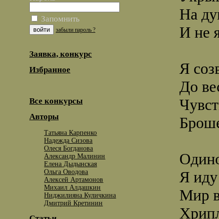
На ду
Запомнить
И не 
забыли пароль ?
Заявка, конкурс
Я соз
Избранное
До ве
Чувст
Все конкурсы
Авторы
Броше
Татьяна Карпенко
Надежда Сизова
Олеся Богданова
Одино
Александр Малинин
Елена Дыдынская
Ольга Оводова
Я иду
Алексей Артамонов
Михаил Алдашкин
Мир в
Ниджилияна Куличкина
Дмитрий Кретинин
Хрипл
Статьи