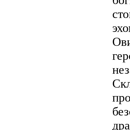
сто
эхо
Ови
гер
не
Ск
про
без
дра