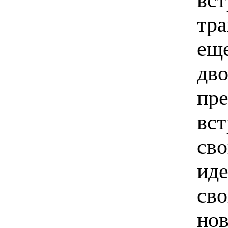
тра
еще
дв
пре
вст
сво
иде
сво
нов