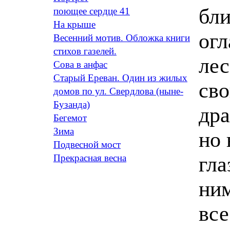
бли
поющее сердце 41
На крыше
ог
Весенний мотив. Обложка книги
стихов газелей.
лес
Сова в анфас
Старый Ереван. Один из жилых
сво
домов по ул. Свердлова (ныне-
Бузанда)
дра
Бегемот
Зима
но 
Подвесной мост
гла
Прекрасная весна
ни
все