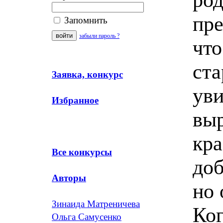
пре
Запомнить
забыли пароль ?
что
ста
Заявка, конкурс
уви
Избранное
вы
кра
Все конкурсы
до
Авторы
но 
Зинаида Матреничева
Ког
Ольга Самусенко