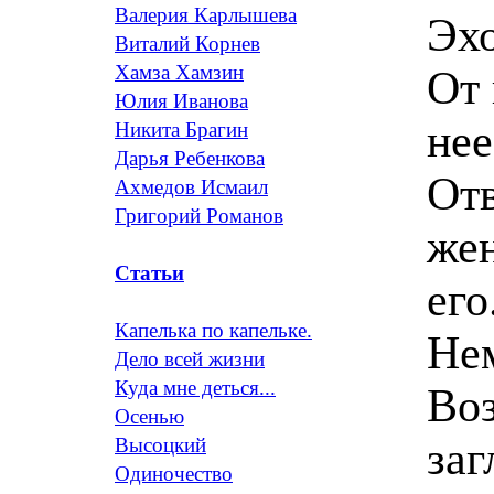
Валерия Карлышева
Эхо
Виталий Корнев
Хамза Хамзин
От 
Юлия Иванова
нее
Никита Брагин
Дарья Ребенкова
От
Ахмедов Исмаил
Григорий Романов
же
Статьи
его
Капелька по капельке.
Нем
Дело всей жизни
Куда мне деться...
Воз
Осенью
заг
Высоцкий
Одиночество