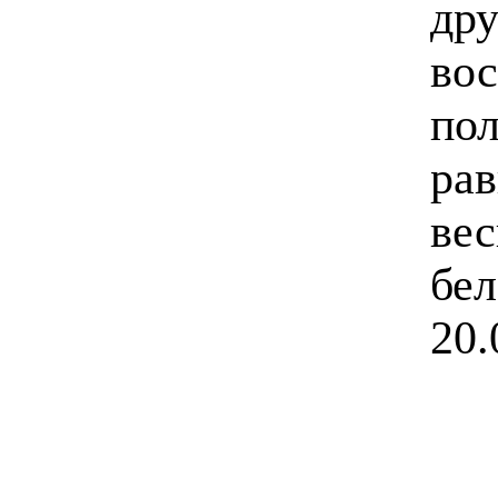
дру
вос
пол
ра
вес
бел
20.