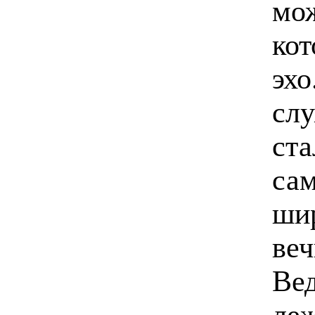
мож
кот
эхо
слу
ста
са
шир
веч
Вед
леж