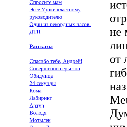
ист
Спросите мам
Эссе Уроки классному
отр
руководителю
Один из рекордных часов.
не 
ДТП
лиц
Рассказы
от 
Спасибо тебе, Андрей!
Совершенно серьезно
гиб
Обидчица
наз
24 секунды
Кома
Met
Лабиринт
Артур
Дум
Володя
Мотылек
ним