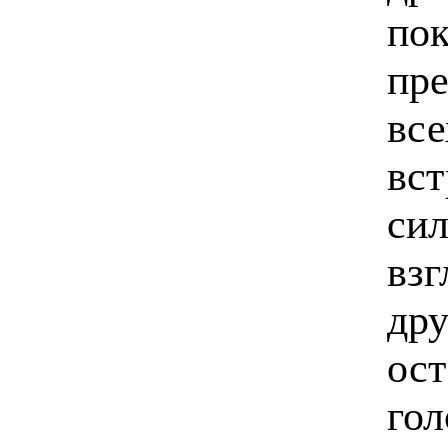
пок
пре
все
вст
сил
взг
дру
ос
гол