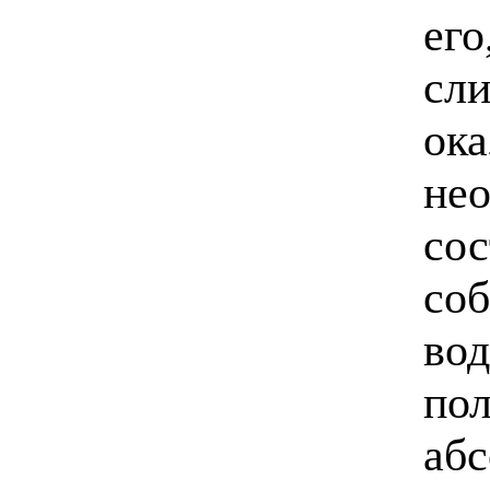
его
сли
ока
нео
сос
со
вод
пол
аб