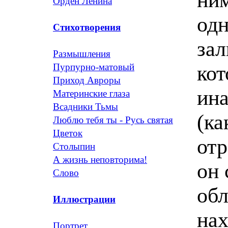
Орден Ленина
одн
Стихотворения
зал
Размышления
кот
Пурпурно-матовый
Приход Авроры
ина
Материнские глаза
Всадники Тьмы
(ка
Люблю тебя ты - Русь святая
Цветок
отр
Столыпин
А жизнь неповторима!
он 
Слово
обл
Иллюстрации
нах
Портрет