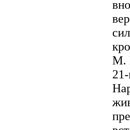
вно
вер
сил
кро
М. 
21-
Нар
жив
пр
вст