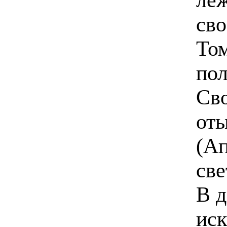
сво
Том
по
Сво
оты
(Ап
све
В д
иск