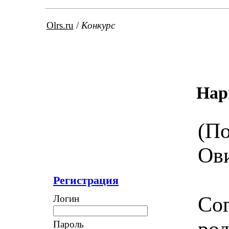
Olrs.ru
/
Конкурс
Нар
(По
Ов
Регистрация
Сог
Логин
род
Пароль