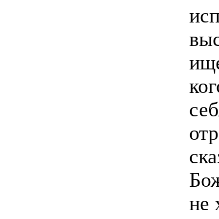
ис
выс
ище
ког
себ
отр
ска
Бож
не 