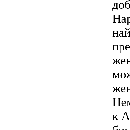
доб
На
най
пре
жен
мо
же
Нем
к А
бог