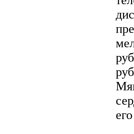
дис
пре
мел
руб
руб
Мяг
сер
его