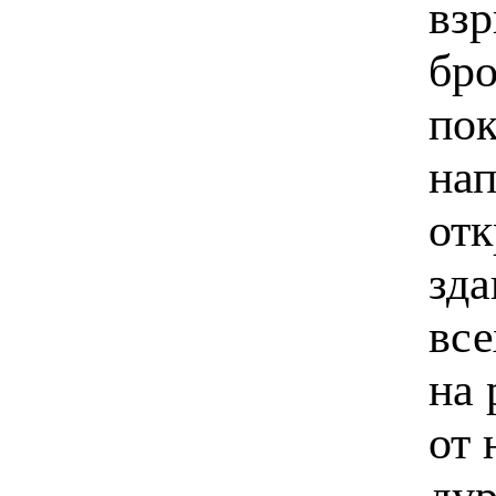
взр
бр
пок
нап
отк
зда
все
на 
от 
дур