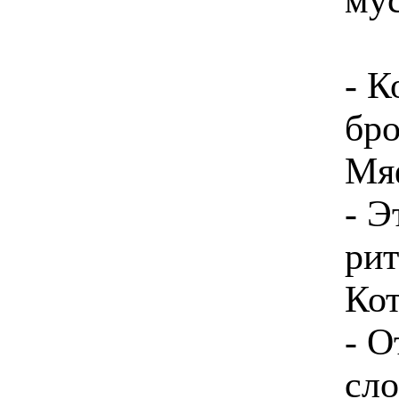
- К
бр
Мя
- Э
рит
Кот
- О
сло