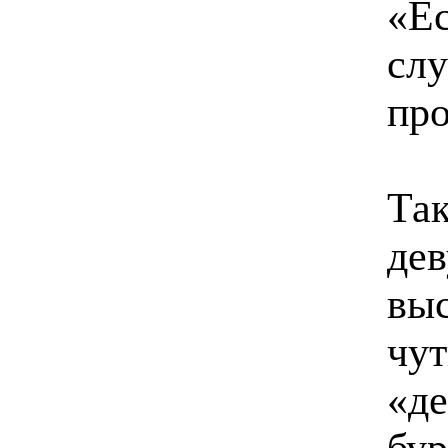
«Ес
слу
про
Так
дев
выс
чут
«де
бур