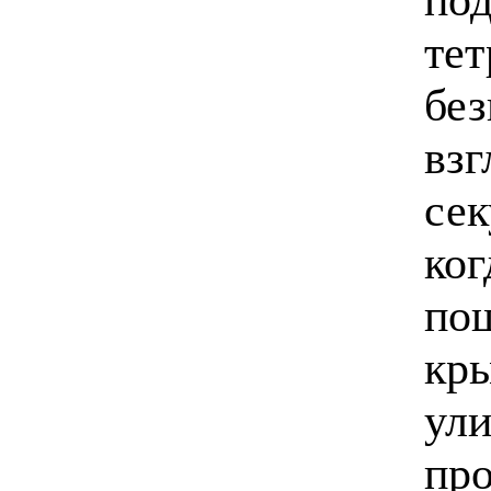
тет
без
взг
сек
ког
пош
кры
ули
про