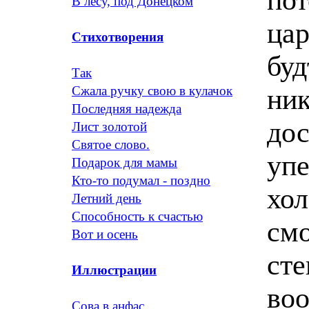
В лесу, под Донецком
цар
Стихотворения
буд
Так
ник
Сжала ручку свою в кулачок
Последняя надежда
дос
Лист золотой
Святое слово.
упе
Подарок для мамы
Кто-то подумал - поздно
хол
Летний день
Способность к счастью
смо
Вот и осень
сте
Иллюстрации
воо
Сова в анфас