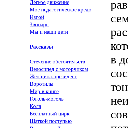
рав
Лёгкое движение
Мое педагогическое кредо
сем
Изгой
Звонарь
рас
Мы и наши дети
кот
Рассказы
в д
Стечение обстоятельств
Велосипед с моторчиком
сос
Женщина-президент
тон
Воротилы
Мир в книге
неи
Гоголь-моголь
Коля
сов
Бесплатный цирк
Шаткой поступью
пот