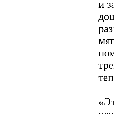
и з
дош
раз
мяг
пом
тре
теп
«Эт
сде