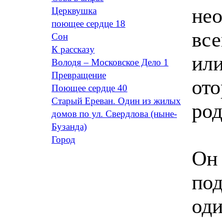
нео
Церквушка
поющее сердце 18
вс
Сон
К рассказу
или
Володя – Московское Дело 1
Превращение
ото
Поющее сердце 40
Старый Ереван. Один из жилых
род
домов по ул. Свердлова (ныне-
Бузанда)
Город
Он 
под
оди