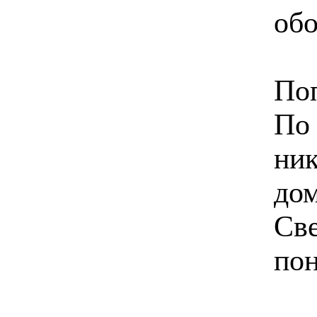
об
Поп
По 
ник
дом
Све
пон