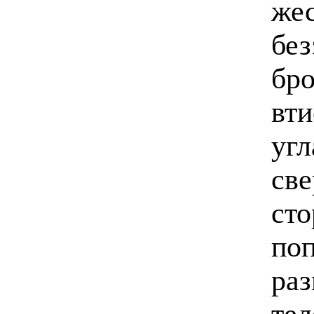
жес
без
бро
вти
угл
св
сто
поп
раз
те