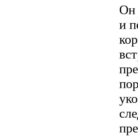
Он 
и п
кор
вст
пре
пор
уко
сле
пре