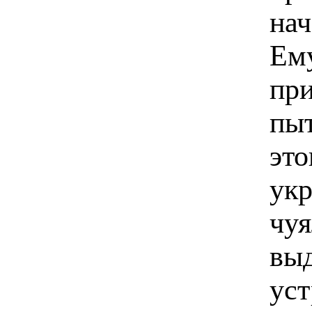
нач
Ему
при
пыт
это
укр
чуя
выд
уст