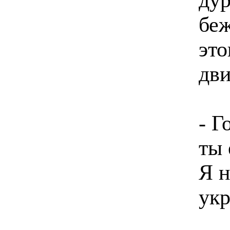
беж
это
дви
- Г
ты 
Я н
укр