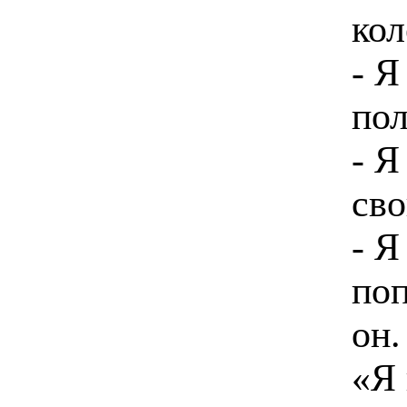
кол
- Я
пол
- Я
сво
- Я
поп
он.
«Я 