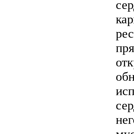
сер
кар
рес
пря
отк
обн
исп
сер
нег
мус