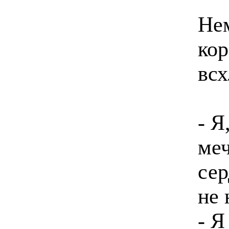
Не
кор
вс
- Я
меч
сер
не 
- Я