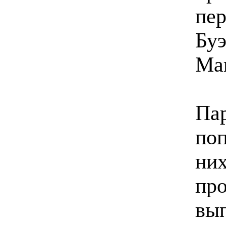
пер
Буэ
Ма
Пар
поп
них
про
вып