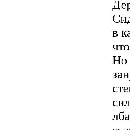
Дер
Сид
в к
что
Но 
зан
сте
си
лба
гул