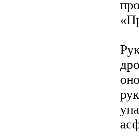
про
«Пр
Рук
дро
оно
рук
упа
асф