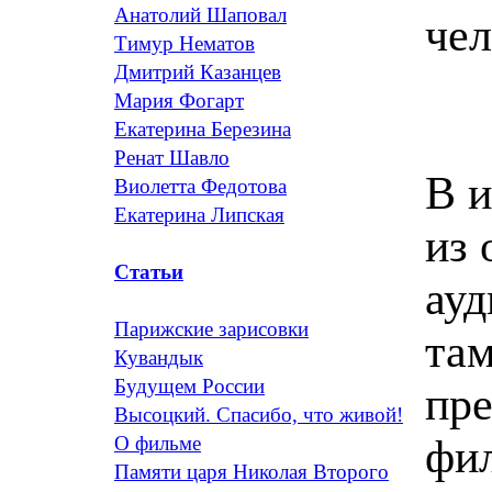
Анатолий Шаповал
чел
Тимур Нематов
Дмитрий Казанцев
Мария Фогарт
Екатерина Березина
Ренат Шавло
В и
Виолетта Федотова
Екатерина Липская
из 
Статьи
ауд
Парижские зарисовки
там
Кувандык
Будущем России
пре
Высоцкий. Спасибо, что живой!
фил
О фильме
Памяти царя Николая Второго