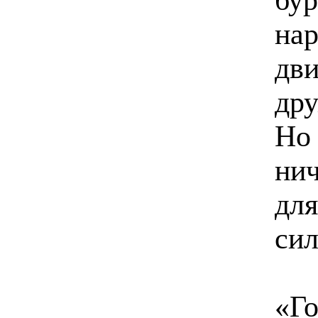
на
дви
дру
Но 
нич
для
сил
«Го