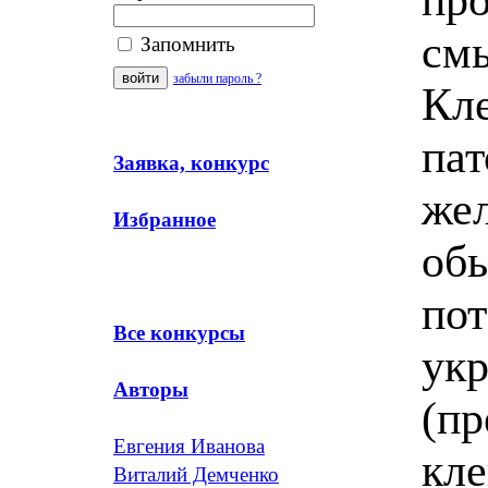
смы
Запомнить
забыли пароль ?
Кле
пат
Заявка, конкурс
жел
Избранное
об
по
Все конкурсы
ук
Авторы
(пр
Евгения Иванова
кле
Виталий Демченко