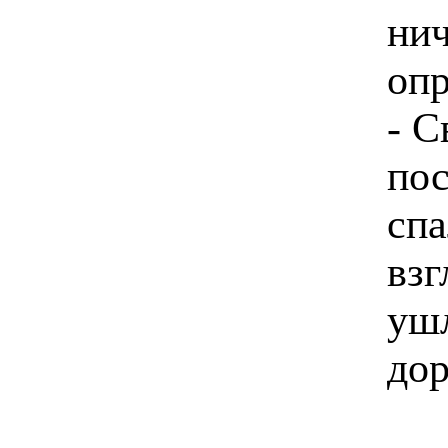
нич
опр
- С
пос
спа
взг
уш
дор