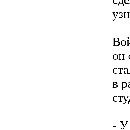
узн
Во
он 
ста
в 
сту
- У