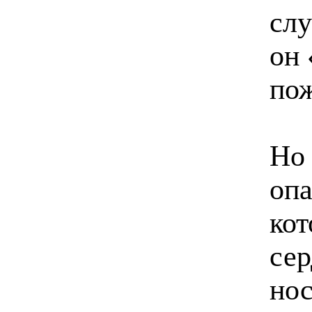
слу
он
по
Но
опа
кот
сер
нос