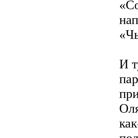
«Со
на
«Чь
И т
пар
при
Оля
как
под