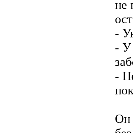
не 
ост
- У
- У
заб
- Н
пок
Он 
без