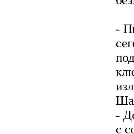
- П
сег
под
кл
изл
Ша
- Д
с с