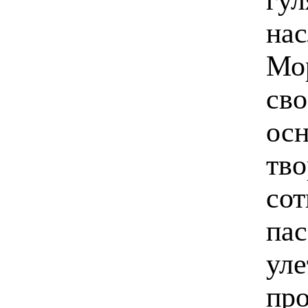
нас
Мо
сво
осн
тво
сот
пас
уле
про