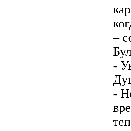
кар
ког
– с
Бул
- У
Ду
- Н
вре
теп