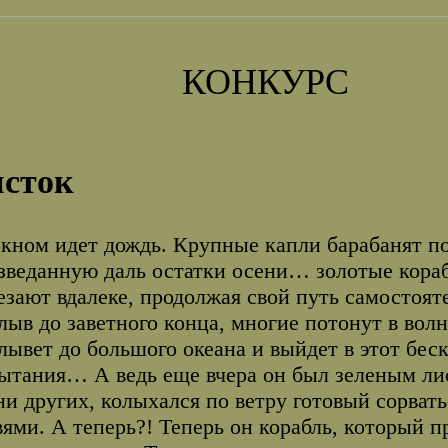
КОНКУРС
сток
окном идет дождь. Крупные капли барабанят по
зведанную даль остатки осени… золотые кораб
езают вдалеке, продолжая свой путь самостоят
лыв до заветного конца, многие потонут в вол
лывет до большого океана и выйдет в этот бес
ытания… А ведь еще вчера он был зеленым лист
ни других, колыхался по ветру готовый сорват
вями. А теперь?! Теперь он корабль, который 