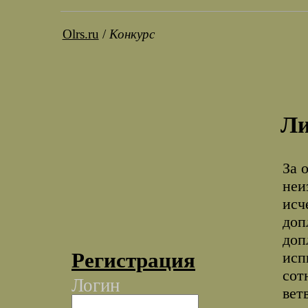
Olrs.ru
/
Конкурс
Ли
За 
неи
исч
доп
доп
Регистрация
исп
сот
Логин
вет