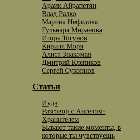
Араик Айрапетян
Влад Ралко
Марина Нефедова
Гульнара Миранова
Игорь Тогунов
Кирилл Моря
Алиса Знакомая
Дмитрий Клепиков
Сергей Суконнов
Статьи
Иуда
Разговор с Ангелом-
Хранителем
Бывают такие моменты, в
которые ты чувствуешь