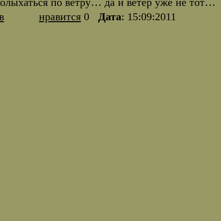
 колыхаться по ветру… да и ветер уже не тот…
в
нравится
0
Дата
: 15:09:2011