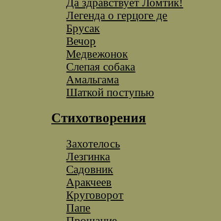
Да здравствует Ломтик!
Легенда о герцоге де
Брусак
Вечор
Медвежонок
Слепая собака
Амальгама
Шаткой поступью
Стихотворения
Захотелось
Лезгинка
Cадовник
Аракчеев
Круговорот
Папе
Прощание