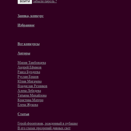
забыли пароль ?
Заявка, конкурс
Избранное
Все конкурсы
Авторы
Мария Тамбовцева
Андрей Ефимов
Раиса Бурдеева
Руслан Ершов
Юлия Мигачева
Владислав Резников
Алена Лебедева
Татьяна Михайлова
Кристина Матерн
Елена Жукова
Статьи
Герой-фронтовик, рожденный в рубашке
В его глазах прозрений дивных свет