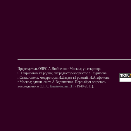
Председатель ОЛРС А.Любченко г.Москва; уч.секретарь
С.Гаврилович г.Гродно; лит.редактор-корректор Я.Курилова
г.Севастополь; модераторы И.Дадаев г.Грозный, Н.Агафонова
г.Москва; админ. сайта А.Вдовиченко. Первый уч.секретарь
воссозданного ОЛРС
Клеймёнова Р.Н.
(1940-2011).