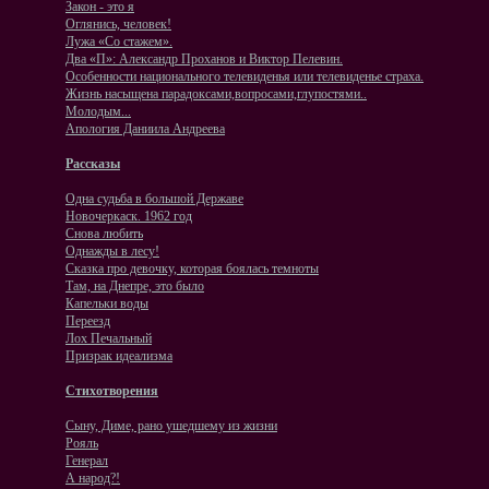
Закон - это я
Оглянись, человек!
Лужа «Со стажем».
Два «П»: Александр Проханов и Виктор Пелевин.
Особенности национального телевиденья или телевиденье страха.
Жизнь насыщена парадоксами,вопросами,глупостями..
Молодым...
Апология Даниила Андреева
Рассказы
Одна судьба в большой Державе
Новочеркаск. 1962 год
Снова любить
Однажды в лесу!
Сказка про девочку, которая боялась темноты
Там, на Днепре, это было
Капельки воды
Переезд
Лох Печальный
Призрак идеализма
Стихотворения
Сыну, Диме, рано ушедшему из жизни
Рояль
Генерал
А народ?!