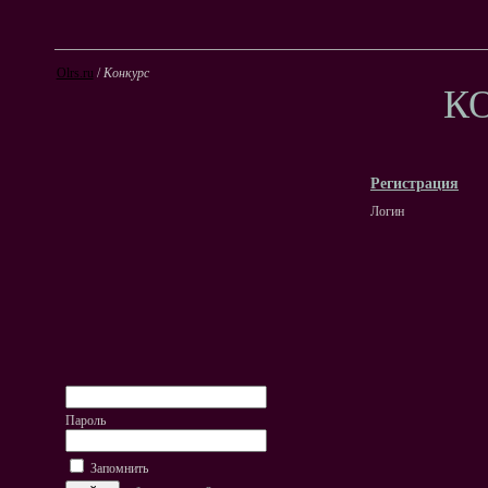
Olrs.ru
/
Конкурс
К
Регистрация
Логин
Пароль
Запомнить