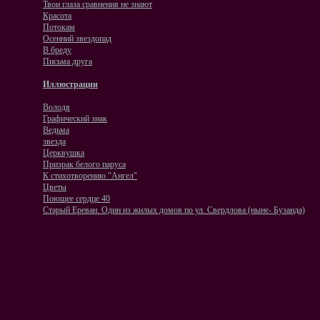
Твои глаза сравнения не знают
Красота
Потокам
Осенний звездопад
В бреду
Письма друга
Иллюстрации
Володя
Графический знак
Ведьма
звезда
Церквушка
Призрак белого паруса
К стихотворению "Ангел"
Цветы
Поющее сердце 40
Старый Ереван. Один из жилых домов по ул. Свердлова (ныне- Бузанда)