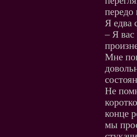
перегля
передо 
Я едва 
– Я вас
произне
Мне пок
доволь
состоян
Не пом
коротко
конце р
мы прос
стукачи