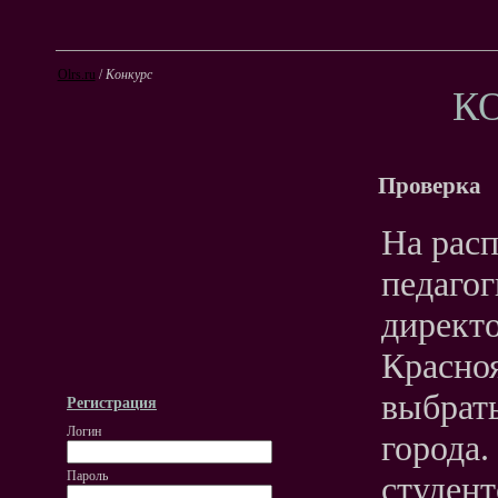
Olrs.ru
/
Конкурс
К
Проверка
На рас
педагог
директо
Красноя
выбрать
Регистрация
Логин
города.
Пароль
студент