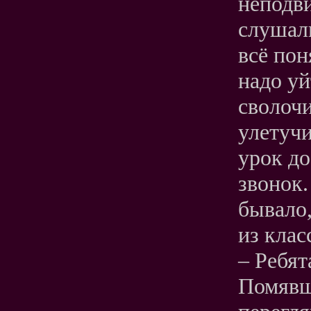
неподви
слушал
всё пон
надо уй
сволоч
улетучи
урок до
звонок.
бывало,
из клас
– Ребят
Помявш