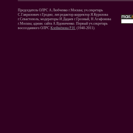
Председатель ОЛРС А.Любченко г.Москва; уч.секретарь
С.Гаврилович г.Гродно; лит.редактор-корректор Я.Курилова
г.Севастополь; модераторы И.Дадаев г.Грозный, Н.Агафонова
г.Москва; админ. сайта А.Вдовиченко. Первый уч.секретарь
воссозданного ОЛРС
Клеймёнова Р.Н.
(1940-2011).