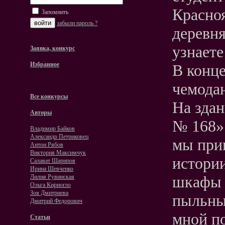
Красноя
Запомнить
забыли пароль ?
деревня
узнаете
Заявка, конкурс
Избранное
В конце
чемода
Все конкурсы
На зда
Авторы
№ 168»
Владимир Байков
Александр Петриковец
мы при
Антон Рябов
Виктория Максимчук
истории
Салават Шарипов
Ирина Шевченко
шкафы 
Лилия Рувинская
Ольга Кириогло
Зоя Дмитриева
пыльны
Дмитрий Федорович
мной п
Статьи