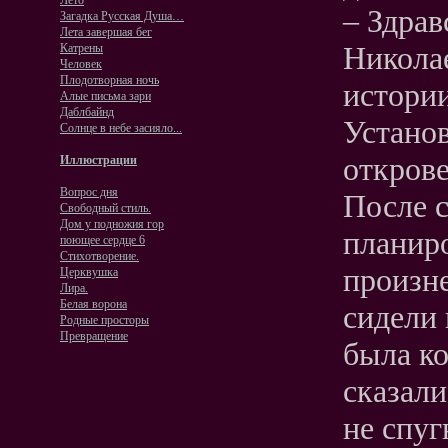
Лето
– Здра
Загадка Русская Душа…
Лета завершая бег
Николае
Катрены
Человек
Плодотворная ночь
истории
Алые письма зари
Даблбайнд
Устано
Солнце в небе засияло...
открове
Иллюстрации
Вопрос дня
После с
Свободный стиль.
Дом у подножия гор
планиро
поющее сердце 6
Стихотворение.
произне
Церквушка
Лира.
Белая ворона
сидели 
Родные просторы
Превращение
была ко
сказали
не спуг