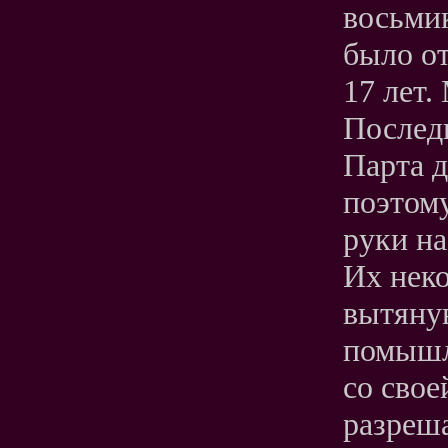
восьми
было от
17 лет.
Послед
Парта д
поэтом
руки на
Их неко
вытяну
помышля
со свое
разреша