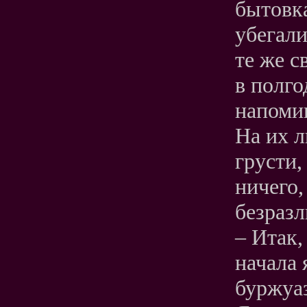
бытовк
убегали
те же с
в полго
напоми
На их л
грусти,
ничего,
безраз
– Итак,
начала 
буржуа