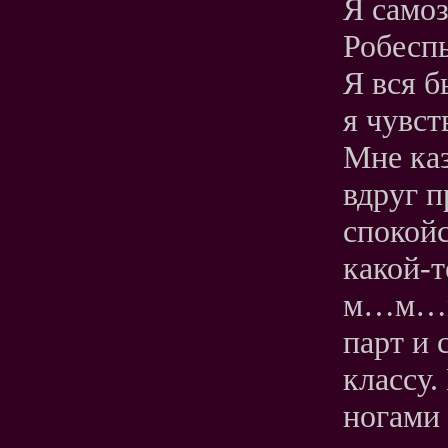
Я самоз
Робесп
Я вся б
я чувс
Мне каз
вдруг п
спокой
какой-
м…м…м-
парт и 
классу.
ногами 