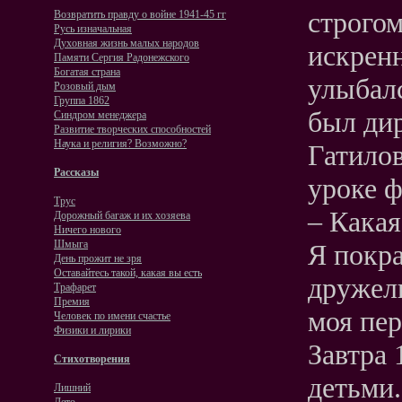
строго
Возвратить правду о войне 1941-45 гг
Русь изначальная
Духовная жизнь малых народов
искренн
Памяти Сергия Радонежского
Богатая страна
улыбал
Розовый дым
Группа 1862
был ди
Синдром менеджера
Развитие творческих способностей
Наука и религия? Возможно?
Гатилов
Рассказы
уроке ф
Трус
– Какая
Дорожный багаж и их хозяева
Ничего нового
Шмыга
Я покра
День прожит не зря
Оставайтесь такой, какая вы есть
дружел
Трафарет
Премия
моя пер
Человек по имени счастье
Физики и лирики
Завтра 
Стихотворения
детьми.
Лишний