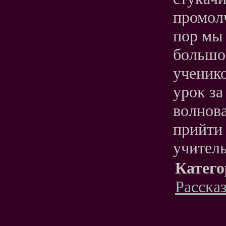
промолч
пор мы 
большо
ученико
урок за
волнова
прийти
учител
Катего
Расска