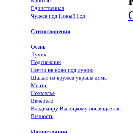
Капитан
Единственная
Чудеса под Новый Год
Стихотворения
Осень
Лучик
Подснежник
Ничто не ново под луною
Шалью из кружев укрыла дома
Мечта.
Похмелье
Вечерело
Владимиру Высоцкому посвящается…
Вечность
Иллюстрации