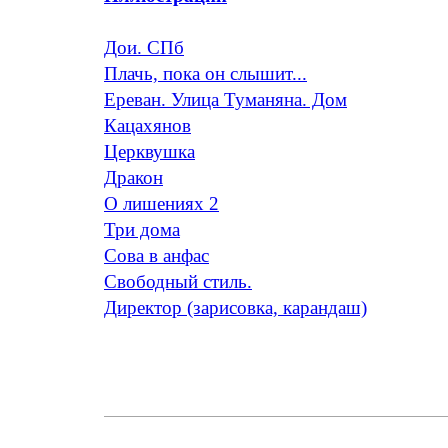
Дои. СПб
Плачь, пока он слышит...
Ереван. Улица Туманяна. Дом
Кацахянов
Церквушка
Дракон
O лишениях 2
Три дома
Сова в анфас
Свободный стиль.
Директор (зарисовка, карандаш)