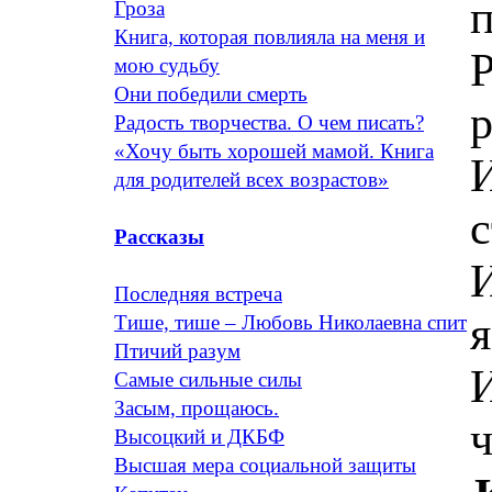
п
Гроза
Книга, которая повлияла на меня и
Р
мою судьбу
Они победили смерть
р
Радость творчества. О чем писать?
«Хочу быть хорошей мамой. Книга
И
для родителей всех возрастов»
с
Рассказы
И
Последняя встреча
я
Тише, тише – Любовь Николаевна спит
Птичий разум
Самые сильные силы
Засым, прощаюсь.
ч
Высоцкий и ДКБФ
Высшая мера социальной защиты