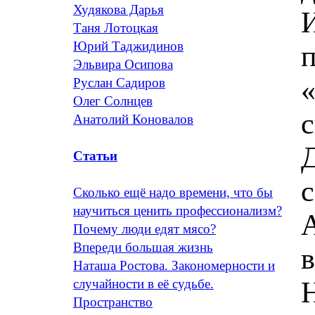
Худякова Дарья
Таня Лотоцкая
Юрий Таджидинов
п
Эльвира Осипова
«
Руслан Садиров
Олег Солнцев
с
Анатолий Коновалов
Д
Статьи
с
Сколько ещё надо времени, что бы
научиться ценить профессионализм?
А
Почему люди едят мясо?
Впереди большая жизнь
в
Наташа Ростова. Закономерности и
Н
случайности в её судьбе.
Пространство