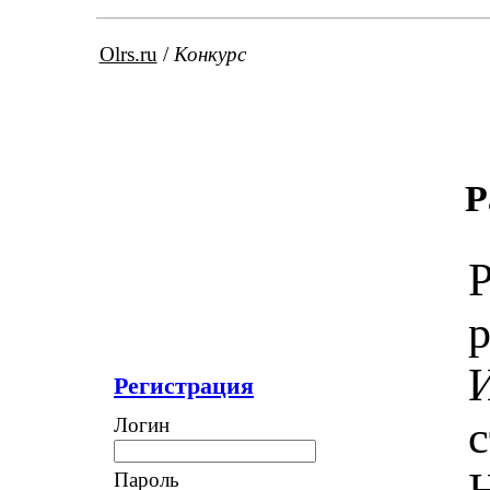
Olrs.ru
/
Конкурс
Р
Р
р
И
Регистрация
с
Логин
Пароль