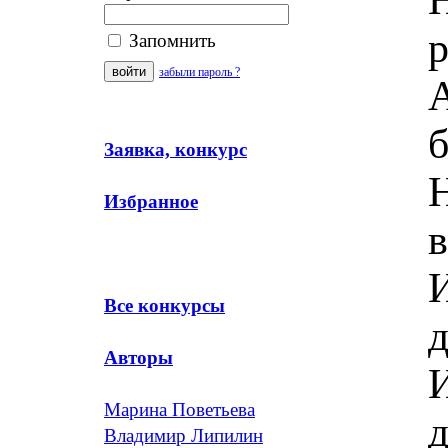
Запомнить
забыли пароль ?
А
Заявка, конкурс
Н
Избранное
в
И
Все конкурсы
д
Авторы
И
Марина Поветьева
д
Владимир Липилин