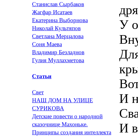
Станислав Сырбаков
др
Жагфар Исатаев
Екатерина Выборнова
У о
Николай Культяпов
Вну
Светлана Мерцалова
Соня Маева
Для
Владимир Безладнов
Гулия Муллахметова
кры
Статьи
Вот
Свет
И н
НАШ ДОМ НА УЛИЦЕ
СУРИКОВА
Св
Детские повести о народной
И в
сказочнице Махоньке.
Принципы создания интеллекта