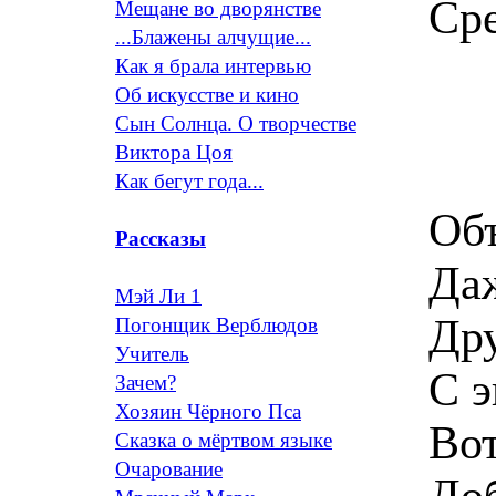
Сре
Мещане во дворянстве
...Блажены алчущие...
Как я брала интервью
Об искусстве и кино
Сын Солнца. О творчестве
Виктора Цоя
Как бегут года...
Объ
Рассказы
Даж
Мэй Ли 1
Дру
Погонщик Верблюдов
Учитель
С э
Зачем?
Хозяин Чёрного Пса
Во
Сказка о мёртвом языке
Очарование
Доб