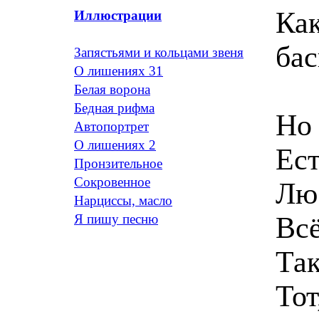
Как
Иллюстрации
бас
Запястьями и кольцами звеня
О лишениях 31
Белая ворона
Бедная рифма
Но 
Автопортрет
O лишениях 2
Ест
Пронзительное
Сокровенное
Люб
Нарциссы, масло
Всё
Я пишу песню
Так
Тот