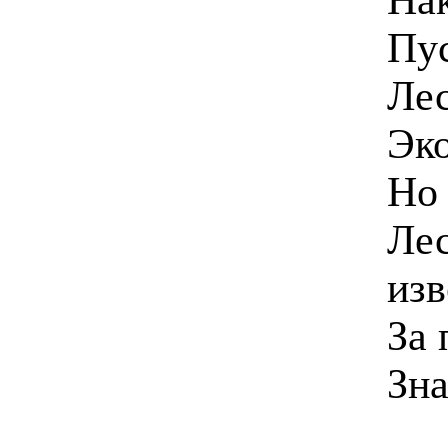
Пус
Лес
Эко
Но 
Лес
изв
За 
Зна