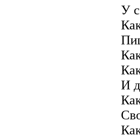
У с
Как
Пи
Как
Как
И д
Как
Сво
Ка