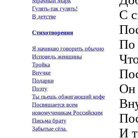
Мрачный Марк
Гулять-так гулять!
С с
В детстве
Пос
Стихотворения
По
Я начинаю говорить обычно
Что
Исповедь женщины
Тройка
Пос
Внучке
Подарки
Он 
Поэту
Ты пьешь обжигающий кофе
Вну
Посвящается всем
новомученикам Российским
Пос
Письма брату
Забытые сёла.
И т