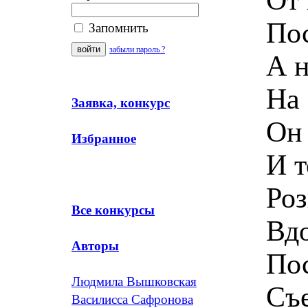
По
Запомнить
забыли пароль ?
А н
На 
Заявка, конкурс
Он 
Избранное
И т
Роз
Все конкурсы
Вдо
Авторы
Пос
Людмила Вышковская
Съе
Василисса Сафронова