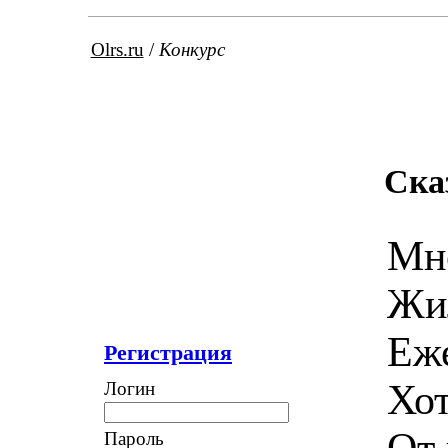
Olrs.ru
/
Конкурс
Ска
Мно
Жил
Еже
Регистрация
Хот
Логин
От 
Пароль