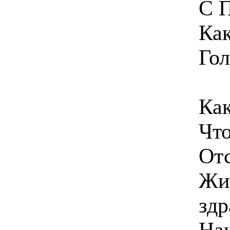
С П
Как
Гол
Как
Что
От
Жит
здр
Нак