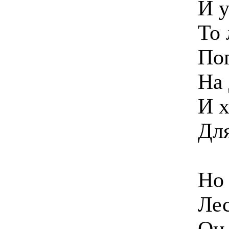
И у
То 
Пог
На 
И х
Для
Но 
Лес
Он 