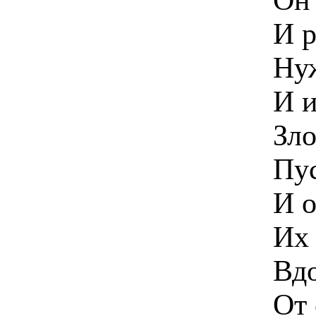
И р
Нуж
И и
Зло
Пус
И о
Их 
Вдо
От 