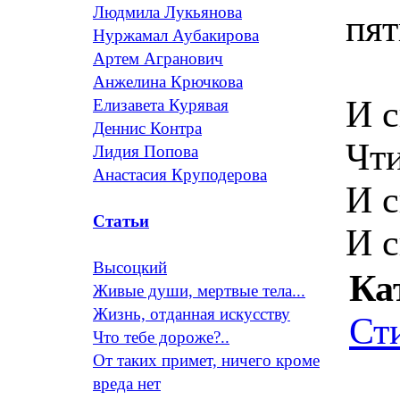
Людмила Лукьянова
пя
Нуржамал Аубакирова
Артем Агранович
Анжелина Крючкова
И с
Елизавета Курявая
Деннис Контра
Чт
Лидия Попова
Анастасия Круподерова
И с
Статьи
И с
Высоцкий
Ка
Живые души, мертвые тела...
Жизнь, отданная искусству
Ст
Что тебе дороже?..
От таких примет, ничего кроме
вреда нет