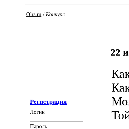
Olrs.ru
/
Конкурс
22 
Как
Как
Мол
Регистрация
Той
Логин
Пароль