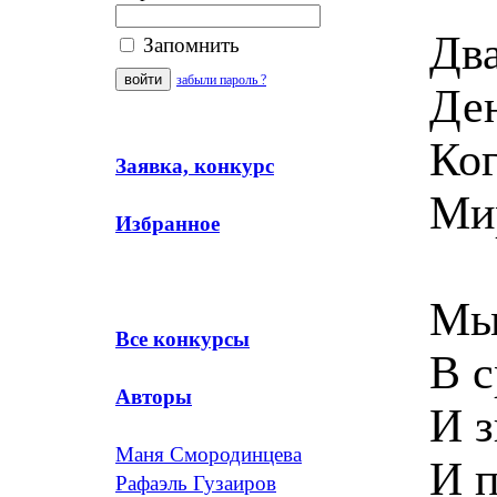
Два
Запомнить
забыли пароль ?
Ден
Ког
Заявка, конкурс
Ми
Избранное
Мы 
Все конкурсы
В с
Авторы
И з
Маня Смородинцева
И 
Рафаэль Гузаиров