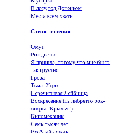
Мусорка
В лесу,под Донецком
Места всем хватит
Стихотворения
Омут
Рождество
Я пришла, потому что мне было
так грустно
Гроза
Тьма. Утро
Перечитывая Лейбница
Воскресение (из либретто рок-
оперы "Крылья")
Киномеханик
Семь тысяч лет
Весёлый дождь