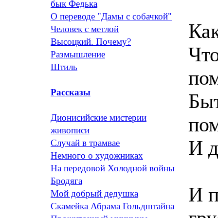
бык Федька
О переводе "Дамы с собачкой"
Как
Человек с метлой
Высоцкий. Почему?
Чт
Размышление
Штиль
пом
Рассказы
Быт
Дионисийские мистерии
по
живописи
И д
Случай в трамвае
Немного о художниках
На передовой Холодной войны
Бродяга
И п
Мой добрый дедушка
Скамейка Абрама Гольдштайна
гру