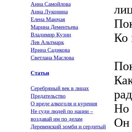
Анна Самойлова
лиц
Анна Луконина
Елена Маючая
Пок
Марина Дементьева
Ко 
Владимир Кузин
Лев Альтмарк
Ирина Садикова
Светлана Маслова
Пок
Статьи
Как
Серебряный век в лицах
ра
Предательство
О вреде алкоголя и курения
Но 
Не суди людей по нации –
Он 
воздавай им по делам
Деревенский зомби и сердитый