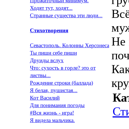
Прожиточный минимум.
Ходят тут, ходят...
Всё
Странные существа эти люди...
му
Стихотворения
Не 
Севастополь. Колонны Херсонеса
поч
Ты пиши себе пиши
Друиды вслух
Как
Что: сухость в горле? это от
листвы...
кру
Рождение строки (баллада)
Я белая, пушистая...
Ка
Кот Василий
Для понимания погоды
Ст
#Вся жизнь - игра!
Я видела мальчика.