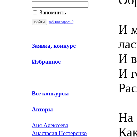
Запомнить
забыли пароль ?
И м
ла
Заявка, конкурс
И в
Избранное
И г
Рас
Все конкурсы
Авторы
На 
Аня Алексеева
Как
Анастасия Нестеренко