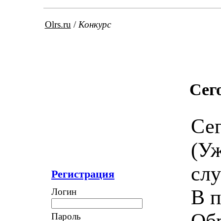
Olrs.ru
/
Конкурс
Сег
Сег
(Уж
слу
Регистрация
В п
Логин
Обр
Пароль