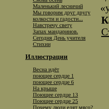
«
Маленький лесничий
Мы говорим друг другу
К
колкости и гадости...
Навстречу свету
С
Запах мандаринов.
Сегодня День учителя
Стихии
Иллюстрации
Весна идёт
поющее сердце 1
поющее сердце 6
На крыше
Поющее сердце 13
Поющее сердце 25
Почему люди едят мясо?