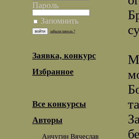
Пароль
Б
Запомнить
с
забыли пароль ?
Заявка, конкурс
М
Избранное
м
Б
та
Все конкурсы
З
Авторы
б
Анчугин Вячеслав