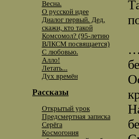
Т
Весна.
О русской идее
п
Диалог первый. Дед,
скажи, кто такой
Комсомол? (95-летию
ВЛКСМ посвящается)
…
С любовью.
Алло!
б
Летать...
Дух времён
О
кр
Рассказы
Н
Открытый урок
Предсмертная записка
б
Серёга
Космогония
С