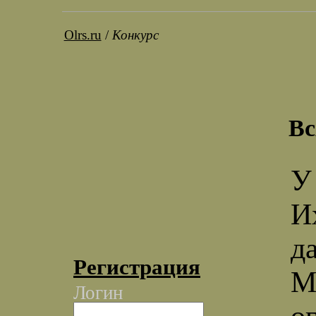
Olrs.ru
/
Конкурс
Вс
У
И
д
Регистрация
М
Логин
о