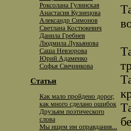
Роксолана Гулинская
Т
Анастасия Кузнецова
Александр Симонов
в
Светлана Костюкевич
Данила Гребнев
Людмила Лукьянова
Т
Саша Невзорова
Юрий Адаменко
т
Софья Свечникова
Т
Статьи
к
Как мало пройдено дорог,
как много сделано ошибок
Т
Друзьям поэтического
б
слова
Мы ищем им оправдания...