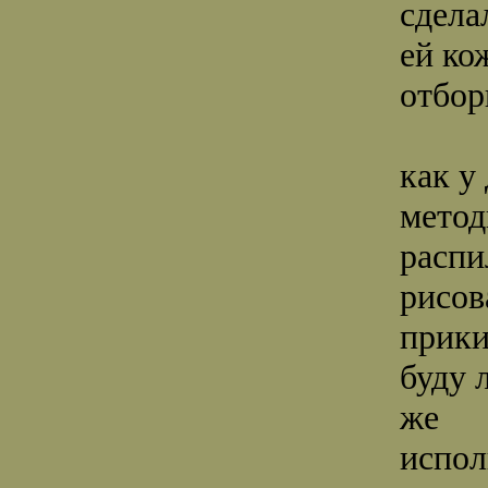
сдела
ей ко
отбор
как у
метод
распи
рисов
прики
буду 
же
испол