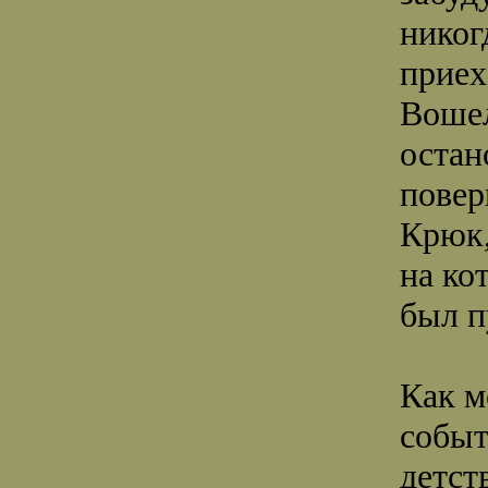
никог
приех
Вошел
остан
повер
Крюк
на ко
был п
Как м
собы
детст