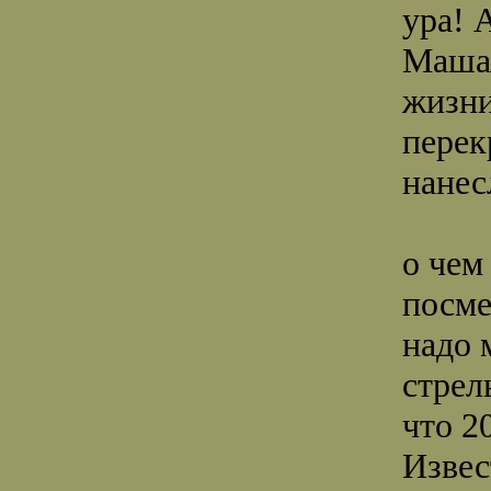
ура! 
Маша,
жизн
перек
нанес
о чем
посме
надо 
стрел
что 2
Извес