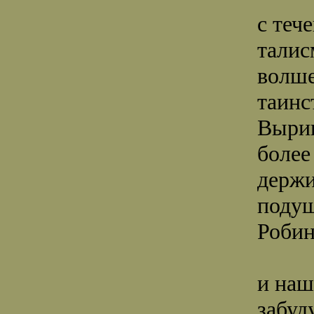
с теч
талис
волше
таинс
Выри
более
держи
подуш
Робин
и наш
забуд