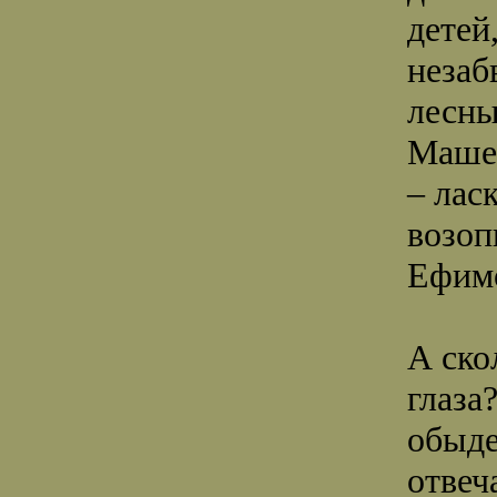
детей
незаб
лесны
Машен
– лас
возоп
Ефим
А ско
глаза?
обыде
отвеч