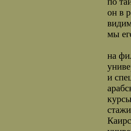
по та
он в 
види
мы ег
на фи
униве
и спе
арабс
курс
стажи
Каир