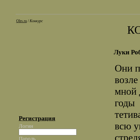
Olrs.ru
/
Конкурс
К
Луки Ро
Они п
возле
мной 
годы
тетив
Регистрация
всю у
Логин
стрел
Пароль