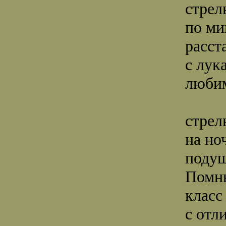
стрел
по ми
расст
с лук
люби
стрел
на но
подуш
Помню
класс
с отл