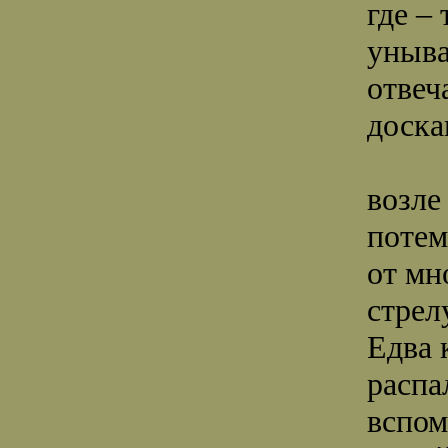
где –
уныв
отвеч
доск
возле
поте
от мн
стрел
Едва 
распа
вспом