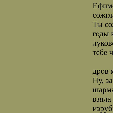
Ефимо
сожгл
Ты со
годы 
луков
тебе 
дров 
Ну, з
шарма
взяла
изруб