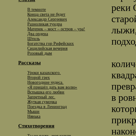
реки 
В темноте
Конца света не будет
старо
Александр Сергеевич
Разноликая тундра
лыжи,
Материк – мост – остров – ура!
Два ордена
подхо
Штиль
Богатства гор Рифейских
Сицилийская вечерня
Розовый дым
колич
Рассказы
квадр
Уроки казахского.
Второй грех
Новогодние чудеса.
прев
«Я пришёл дать вам волю»
Вспышка его любви
в ров
Запретный лес.
Жуткая сумочка
кото
Поездка в Ленинград
Мыши
Нянька
прикр
Стихотворения
након
Ты не плачь, моя культя.