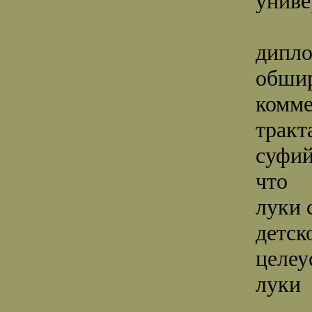
униве
дипло
обши
комме
тракт
суфий
что
луки 
детск
целеу
луки