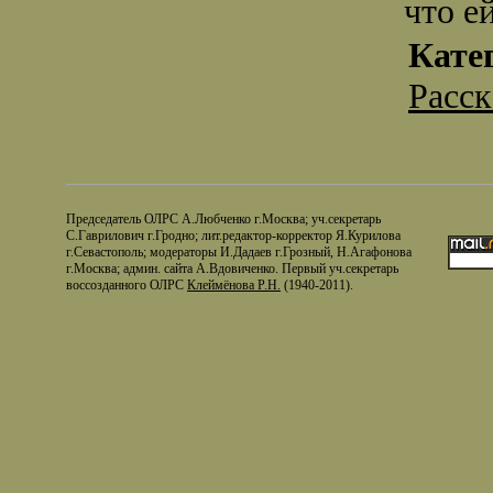
что е
Кате
Расс
Председатель ОЛРС А.Любченко г.Москва; уч.секретарь
С.Гаврилович г.Гродно; лит.редактор-корректор Я.Курилова
г.Севастополь; модераторы И.Дадаев г.Грозный, Н.Агафонова
г.Москва; админ. сайта А.Вдовиченко. Первый уч.секретарь
воссозданного ОЛРС
Клеймёнова Р.Н.
(1940-2011).