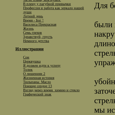
Для б
В плену у пагубной привычки
Профессия и работа как зеркало нашей
души
Летний день
Время - Бог !
были 
Василиса Прекрасная
Жизнь
накру
Семь грехов
Здравствуй, грусть
длино
Немного детства
Иллюстрации
стрел
Сон
упраж
Церквушка
Я должен идти к успеху
Толик
O лишениях 2
Жизненная история
убойн
Тюльпаны. Масло
Поющее сердце 13
заточ
Взгляд через время. химию и стекло
Графический знак
стрел
мы ис