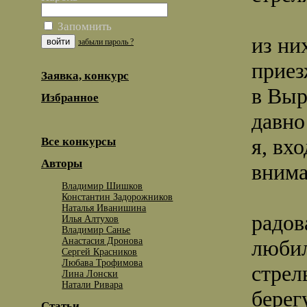
Запомнить
из ни
забыли пароль ?
приез
Заявка, конкурс
в Выр
Избранное
давно
я, вх
Все конкурсы
Авторы
внима
Владимир Шишков
Константин Задорожников
Наталья Иванишина
радов
Илья Алтухов
Владимир Санье
Анастасия Дронова
любил
Сергей Красников
Любава Трофимова
стрел
Лина Лонски
Натали Ривара
берег
Статьи