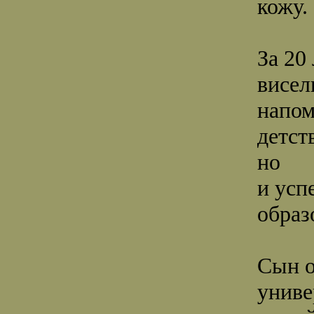
кожу.
За 20
висел
напом
детст
но
и усп
образ
Сын о
униве