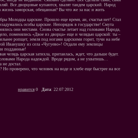
авляй. Все дворцовые купаются, хвалят тандем царский. Народ
а жизнь заморская, обещанная? Вы что же за нас и жить
обры Молодцы царские. Прошло еще время, ан, счастья нет! Стал
изадумались особы царские. Непорядок в государстве! Смута
нялись они местами. Снова счастье летает над головами Народа,
 дело, поменялись «Двое из дворца» еще и челядью царской: ты –
сильнее ропщет, земля под ногами царскими горит, тучи на небе
ятой Иванушку из села «Чугуево»! Отдали ему землицы
ли подданные!
ая челядь царская затихла, притаилась, ждет, что дальше будет.
ад головами Народа надеждой. Вроде рядом, а не ухватишь…
а не достал.
 Но проверено, что человек на воде и хлебе еще быстрее на все
нравится
0
Дата
: 22:07:2012