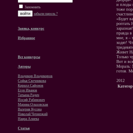
и плоды 
Запомнить
тоже пор
забыли пароль ?
счастлив
«Будет в
роптать 
заразная
Заявка, конкурс
правда в
мне, я –
Избранное
ходят! Ч
тридевят
Живет На
Только ч
Все конкурсы
Вот и вся
Мораль: 
Авторы
готов. М
Владимир Владимиров
2012
Софья Свечникова
Кирилл Сафонов
Категор
Егор Иванов
Татьяна Радич
Иосиф Рабинович
Марина Ольховская
Валерия Кусова
Николай Чернецкий
Наира Алиева
Статьи