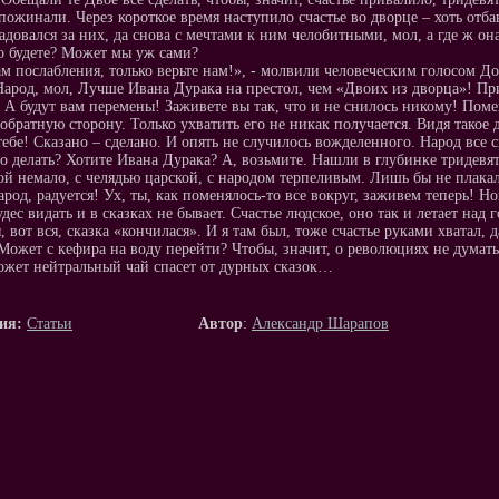
пожинали. Через короткое время наступило счастье во дворце – хоть отб
адовался за них, да снова с мечтами к ним челобитными, мол, а где ж он
о будете? Может мы уж сами?
ам послабления, только верьте нам!», - молвили человеческим голосом Д
Народ, мол, Лучше Ивана Дурака на престол, чем «Двоих из дворца»! Пр
! А будут вам перемены! Заживете вы так, что и не снилось никому! Поме
 обратную сторону. Только ухватить его не никак получается. Видя такое
 тебе! Сказано – сделано. И опять не случилось вожделенного. Народ все 
то делать? Хотите Ивана Дурака? А, возьмите. Нашли в глубинке тридев
ой немало, с челядью царской, с народом терпеливым. Лишь бы не плака
род, радуется! Ух, ты, как поменялось-то все вокруг, заживем теперь! Нов
удес видать и в сказках не бывает. Счастье людское, оно так и летает н
, вот вся, сказка «кончилася». И я там был, тоже счастье руками хватал, д
Может с кефира на воду перейти? Чтобы, значит, о революциях не думать?
ожет нейтральный чай спасет от дурных сказок…
ия:
Статьи
Автор
:
Александр Шарапов