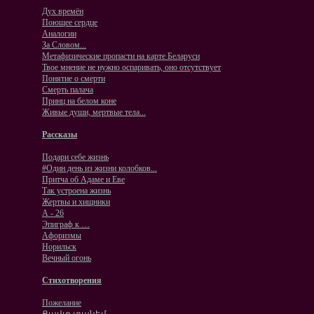
Дух времён
Поющее сердце
Аналогии
За Словом...
Метафизические пропасти на карте Беларуси
Твое мнение не нужно оспаривать, оно отсутствует
Понятие о смерти
Смерть палача
Принц на белом коне
Живые души, мертвые тела...
Рассказы
Подари себе жизнь
#Один день из жизни колобков...
Притча об Адаме и Еве
Так устроена жизнь
Жертвы и хищники
А - 26
Эпиграф к …
Афоризмы
Норильск
Вечный огонь
Стихотворения
Пожелание