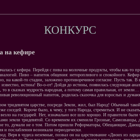
КОНКУРС
а на кефире
ачалась с кефира. Перейдя с пива на молочные продукты, чтобы как-то п
аналогий. Пиво – напиток общения: неторопливого и спокойного. Кефир
но, на какой-то стадии, заложено противоречивое согласие. Пусть так. В в
к известно, истина! Во-о-от! Дойдя до истины, появилась следующая анал
, то в сказках мудрость народная, а потому самая правильная, от земли…
пивая революционный напиток, родилась сказочка для взрослых и думающ
ром тридевятом царстве, посреди Земли, жил, был Народ! Обычный такой Н
уже соседей. Короче было, к чему, у того Народа, стремиться. И не сказа
е везло на государей. Нет, изначально все шло хорошо. И правители были
ми земли тридевятой. Со временем их сменили Грозные, Самозванцы, да 
не то, думали не о том. Потом пришли Реформаторы, Обещающие, Дающие
я и послабления возникали периодически.
род. Веря в чудеса неземные, позвал он на царствование «Двоих из ларца»
 Обещали те Двое все сделать, чтобы, значит, счастье привалило, тридевя