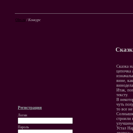
Olrs.ru
/
Конкурс
Сказк
Сказка н
цепочка 
изначаль
вине, ка
винодела
Итак, по
тексту.
В некото
чуть пох
Регистрация
то все н
Солнышка
Логин
строили 
улучшени
Пароль
Устал На
дворца».