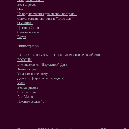
Ցավտ տանեմ
Без вопросов
Она
На родине талант едва ли свой раскрою...
Стихотворения для книги “”Эпизоды”
О Жизни...
Цыганка Осень
Снежный вальс
Разум
Иллюстрации
ГАЗЕТУ «ЖИТУХА…» СПАС ЧЕРНОМОРСКИЙ ФЛОТ
РОССИИ
Впечатление от "Парижанки" Дега
Зимний город
Модным по вечному.
Директор (зарисовка, карандаш)
Маки
Бедная рифма
Сон Сантьяго
Аве Мария
Поющее сердце 40