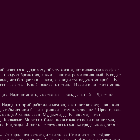
риблизиться к здоровому образу жизни, появилась философская
 – продукт брожения, значит напиток революционный. В водке
оде, что без цвета и запаха, как водится, водятся микробы. В
огия - сказка. В ней тоже есть истина! И если в вине изюминка
их. Надо помнить, что сказка – ложь, да в ней… Далее по
арод, который работал и мечтал, как и все вокруг, а вот жил
ть, чтобы ленивы были людишки в том царстве, нет! Просто, как-
 что надо! Звались они Мудрыми, да Великими, а то и
Кровавые. Много их было, но все как-то вели они не туда,
 Надежды. И опять не случилось счастья тридевятого, хотя и
. Из ларца непростого, а элитного. Стали их звать «Двое из
тое, нигде не виданное. Сказано сделано. Все сделали сами, сами