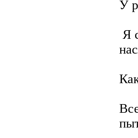
У р
Я 
на
Как
Все
пы