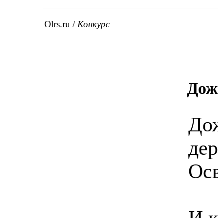
Olrs.ru
/
Конкурс
Дож
До
дер
Осв
И к