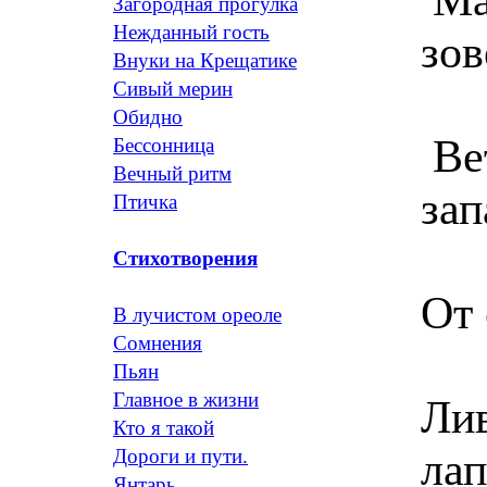
Загородная прогулка
Нежданный гость
зов
Внуки на Крещатике
Сивый мерин
Обидно
Вет
Бессонница
Вечный ритм
за
Птичка
Стихотворения
От
В лучистом ореоле
Сомнения
Пьян
Главное в жизни
Лив
Кто я такой
ла
Дороги и пути.
Янтарь