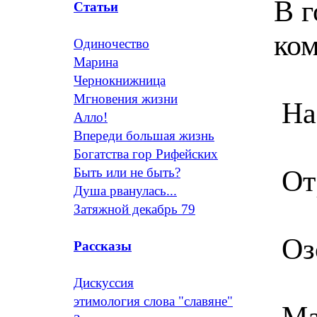
В г
Статьи
ко
Одиночество
Марина
Чернокнижница
Мгновения жизни
На 
Алло!
Впереди большая жизнь
Богатства гор Рифейских
От
Быть или не быть?
Душа рванулась...
Затяжной декабрь 79
Оз
Рассказы
Дискуссия
этимология слова "славяне"
Ма