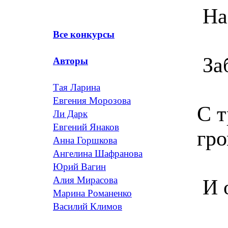
На 
Все конкурсы
За
Авторы
Тая Ларина
Евгения Морозова
С т
Ли Дарк
Евгений Янаков
гро
Анна Горшкова
Ангелина Шафранова
Юрий Вагин
Алия Мирасова
И 
Марина Романенко
Василий Климов