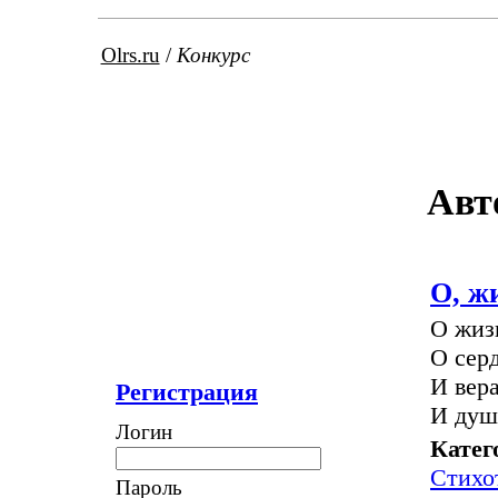
Olrs.ru
/
Конкурс
Авт
О, ж
О жиз
О сер
И вера
Регистрация
И душ
Логин
Катег
Стихо
Пароль