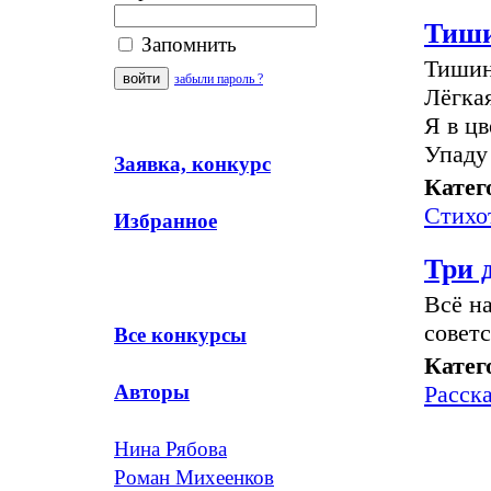
Тиш
Запомнить
Тишин
забыли пароль ?
Лёгка
Я в ц
Упаду
Заявка, конкурс
Катег
Стихо
Избранное
Три 
Всё на
совет
Все конкурсы
Катег
Расск
Авторы
Нина Рябова
Роман Михеенков